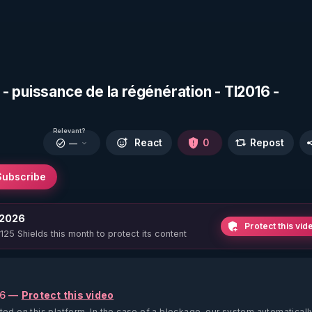
 puissance de la régénération - TI2016 -
Relevant?
React
0
Repost
—
Subscribe
 2026
Protect this vid
 125 Shields this month to protect its content
26 —
Protect this video
ted on this platform.
In the case of a blockage, our system automaticall