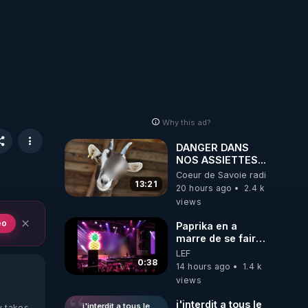
Why this ad?
DANGER DANS
NOS ASSIETTES...
Coeur de Savoie radioweb TV
13:21
20 hours ago
2.4 k
views
eo
Paprika en a
marre de se faire
interdire de
LEF
spectacle. Elle
0:38
14 hours ago
1.4 k
décide donc de
views
devenir DJ !
j'interdit a tous le
j'interdit a tous le
y takes