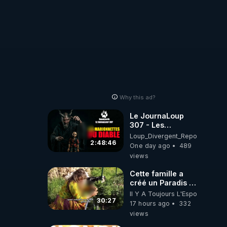
Why this ad?
Le JournaLoup
307 - Les
Marionnettes du
Loup_Divergent_Reposts
Diable - Loup
2:48:46
One day ago
489
Divergent
views
2026.08.07
Cette famille a
créé un Paradis !
Permaculture &
Il Y A Toujours L'Espoir
Autonomie
30:27
17 hours ago
332
views