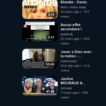
Blondie - Denis
Retro Video Vault
16 hours ago
737
2:15
views
Aucun effet
secondaire !.
patatrak
3:41
22 hours ago
945
views
Jouer a Dieu avec
la meteo -
Citoicitoyen
DataCenter
10:45
One day ago
2.1 k
views
Jacline
MOURAUD &
Pierre
Airmeet
JOVANOVIC ★
41:45
7 hours ago
306
Factures
views
Impayées : Où Est
Passé Le Pognon