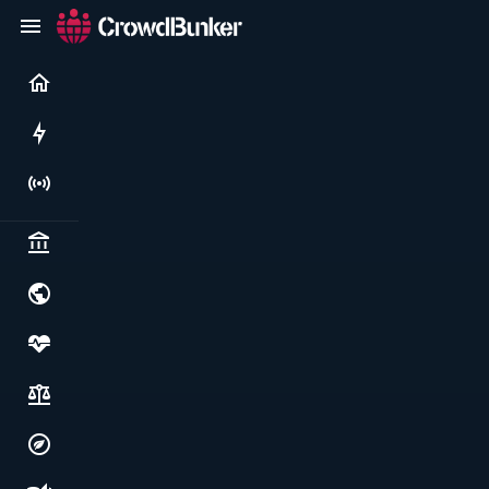
Current
Rushes
Live
Politics & institutions
World & geopolitics
Health, food & wellbeing
Society, justice & freedoms
Economy, environment & technology