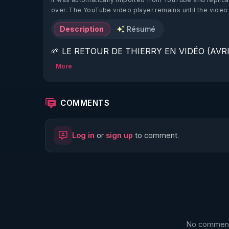
over. The YouTube video player remains until the video
Description
Résumé
🌱 LE RETOUR DE THIERRY EN VIDÉO (AVRIL
More
https://www.rgnr.fr/presentation.html
🌱 LE MAGAZINE RÉGÉNÈRE 

COMMENTS
http://rgnr.li/ymag
Log in
or
sign up
to comment.
🌱 LA BOUTIQUE DU MAGAZINE

https://boutique.magazine-regenere.fr/
🌱 FIL TELEGRAM

https://t.me/rgnr_fr
No comments