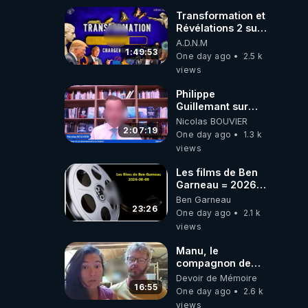
où auront-t-il ?
Transformation et
Révélations 2 sur
2 - live du
A.D.N.M
07/08/26
1:49:53
One day ago
2.5 k
views
Philippe
Guillemant sur
l’IA, la conscience
Nicolas BOUVIER
et les OVNI
2:07:19
One day ago
1.3 k
views
Les films de Ben
Garneau = 2026-
08-08
Ben Garneau
23:26
One day ago
2.1 k
views
Manu, le
compagnon de
Kyria, raconte sa
Devoir de Mémoire
garde à vue
16:55
One day ago
2.6 k
musclée.
views