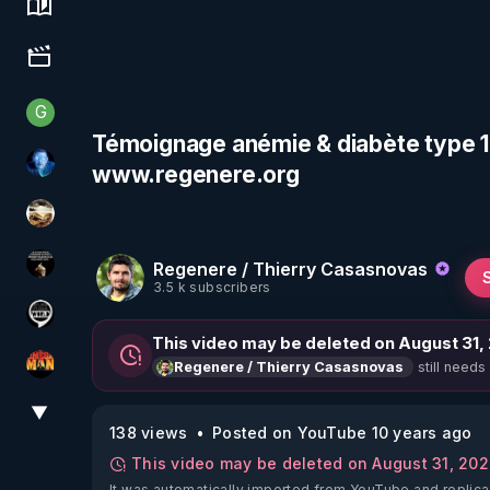
Science, history & spirituality
Culture, media & entertainment
G
Generousbear
Témoignage anémie & diabète type 1 -
www.regenere.org
AH2020
patatrak
Regenere / Thierry Casasnovas
Infos et vérité
3.5 k subscribers
Notre Réalité Est Falsifiée Et Fausse
This video may be deleted on August 31,
still needs
Regenere / Thierry Casasnovas
OHM ÉGA MAN
▼
View More
138 views
Posted on YouTube 10 years ago
This video may be deleted on August 31, 20
It was automatically imported from YouTube and replica