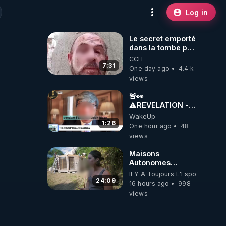
Log in
Le secret emporté
dans la tombe par
le Commandant
CCH
Cousteau le 25
7:31
One day ago
4.4 k
juin 1997
views
🚨👀
⚠️REVELATION -
THE LINK
WakeUp
BETWEEN THE
1:26
One hour ago
48
COVID VACCINE
views
AND CANCER -
LIEN VACCIN
Maisons
COVID ET
Autonomes
CANCER
Démontables (et
Il Y A Toujours L'Espoir
c'est légal). Visite
24:09
16 hours ago
998
éco village en
views
Bretagne