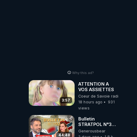
PARTAGEZ!
Why this ad?
ATTENTION A
VOS ASSIETTES
Coeur de Savoie radioweb TV
3:57
18 hours ago
931
views
Bulletin
STRATPOL N°302.
Armée des
Generousbear
drones, MS-21 en
44:48
2 days ago
1.8 k