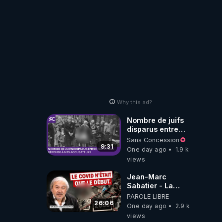
?
Why this ad?
Nombre de juifs
disparus entre
1941 et 1945
Sans Concession
(Réponse à mes
9:31
One day ago
1.9 k
accusateurs)
views
Jean-Marc
Sabatier - La
Covid-19 n'a été
PAROLE LIBRE
que le début -
26:06
One day ago
2.9 k
L'ARNm &
views
l'ARNm-aa jusqu