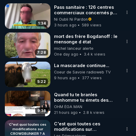
Pass sanitaire : 126 centres
commerciaux concernés par
🌱 INSTAGRAM

l'obligation dans toute la
Ni Oubli Ni Pardon
France
1:34
3 hours ago
589 views
https://www.instagram.com/rdlr_thierrycasasnovas/
http://rgnr.li/instagram
mort des frère Bogdanoff : le
mensonge d état
michel lanceur alerte
🌱 LA NEWSLETTER

7:28
One day ago
3.4 k views
Pour ne pas rater l’actualité RGNR (stages, 
La mascarade continue...
http://rgnr.li/news
Coeur de Savoie radioweb TV
9 hours ago
377 views
5:22
🌱 VIDÉOS NON CENSURÉES SUR ODYSEE 

Toutes les vidéos Youtube sont aussi sur la 
Quand tu te branles
bonhomme tu émets des
ondes ils ont juste omis de
OHM ÉGA MAN
http://rgnr.li/odysee
t'expliquer
9:36
21 hours ago
2.8 k views
🌱 LES STAGES EN PRÉSENTIEL

C'est quoi toutes ces
C'est quoi toutes ces
modifications sur
modifications sur
CROWDBUNKER ? A
CROWDBUNKER ? A peine
Les Démuseleurs