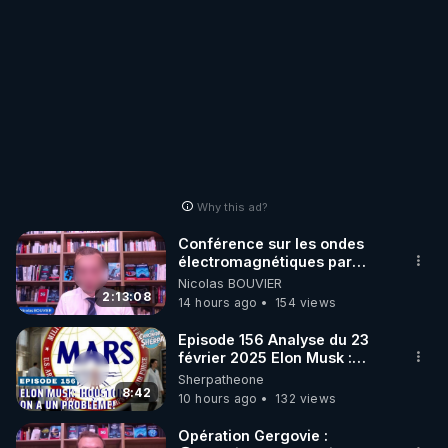
Why this ad?
Conférence sur les ondes
électromagnétiques par
Grégoire Caustru et Bart de
Nicolas BOUVIER
Wever !
2:13:08
14 hours ago
154 views
Episode 156 Analyse du 23
février 2025 Elon Musk :
Houston , on a un problème !
Sherpatheone
8:42
10 hours ago
132 views
Opération Gergovie :