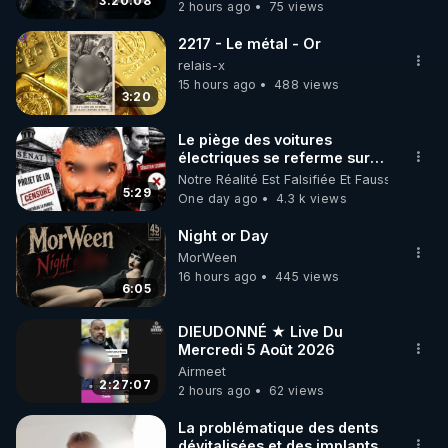
3:20:08
2 hours ago
75 views
code : REGENERE10

2217 - Le métal - Or
▶ 30 jours gratuit sur l’application de méditation et 
relais-x
de bien-être ENVOL :

15 hours ago
488 views
3:20
Rendez-vous sur 
https://www.envol.app/code
 avec 
le code : REGENERE
Le piège des voitures
électriques se referme sur
les usagers !
Notre Réalité Est Falsifiée Et Fausse
5:29
One day ago
4.3 k views
Night or Day
MorWeen
16 hours ago
445 views
6:05
DIEUDONNÉ ★ Live Du
Mercredi 5 Août 2026
Airmeet
2:27:07
2 hours ago
62 views
La problématique des dents
dévitalisées et des implants