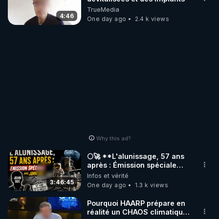
TrueMedia
4:46
One day ago
2.4 k views
Why this ad?
🌕🚀 **L'alunissage, 57 ans
après : Émission spéciale
avec John Doe !** 👨 🚀✨
Infos et vérité
3:46:45
One day ago
1.3 k views
Pourquoi HAARP prépare en
réalité un CHAOS climatique,