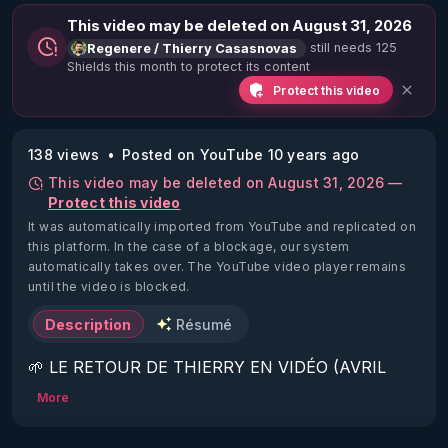
This video may be deleted on August 31, 2026
still needs 125
Regenere / Thierry Casasnovas
Shields this month to protect its content
Protect this video
138 views
Posted on YouTube 10 years ago
This video may be deleted on August 31, 2026 —
Protect this video
It was automatically imported from YouTube and replicated on
this platform.
In the case of a blockage, our system
automatically takes over. The YouTube video player remains
until the video is blocked.
Description
Résumé
🌱 LE RETOUR DE THIERRY EN VIDÉO (AVRIL 
2022)!

More
Découvrez la saison 2 des vidéos sur le nouveau 