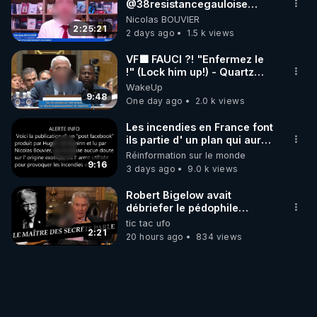
‪@38resistancegauloise‬
‪@MarionSigautOfficiel‬
Nicolas BOUVIER
‪@gladysriifard5710‬ Laëtitia
2:25:21
2 days ago
1.5 k views
VF🟩 FAUCI ?! "Enfermez le
!" (Lock him up!) - Quartz
Traduction
WakeUp
9:48
One day ago
2.0 k views
Les incendies en France font
ils partie d' un plan qui aurait
débuté le 11 septembre 2001
Réinformation sur le monde
?
9:16
3 days ago
9.0 k views
Robert Bigelow avait
débriefer le pédophile
génocidaire de donald j
tic tac ufo
trump
2:21
20 hours ago
834 views