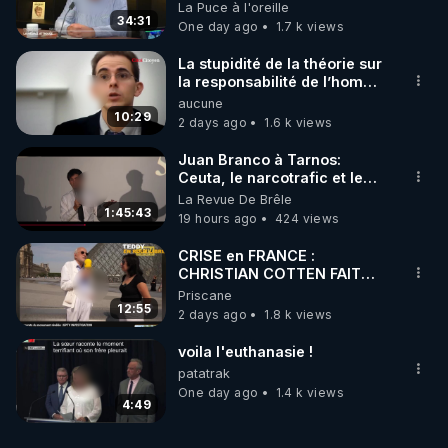
on répond
La Puce à l'oreille
34:31
One day ago
1.7 k views
La stupidité de la théorie sur
la responsabilité de l’homme
concernant le dioxyde de
aucune
carbone.
10:29
2 days ago
1.6 k views
Juan Branco à Tarnos:
Ceuta, le narcotrafic et le
pouvoir en France
La Revue De Brêle
1:45:43
19 hours ago
424 views
CRISE en FRANCE :
CHRISTIAN COTTEN FAIT
une étrange découverte
Priscane
12:55
2 days ago
1.8 k views
voila l'euthanasie !
patatrak
One day ago
1.4 k views
4:49