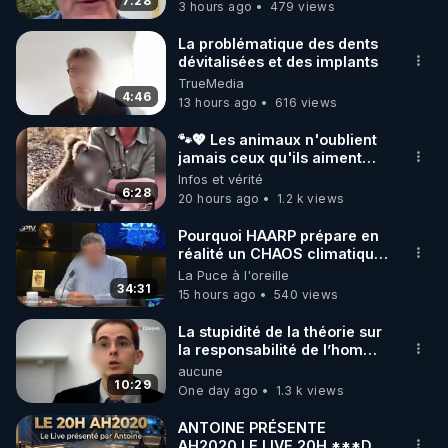
7:28
3 hours ago
479 views
La problématique des dents
dévitalisées et des implants
TrueMedia
4:46
13 hours ago
616 views
🐾💖 Les animaux n'oublient
jamais ceux qu'ils aiment…
🥹❤️
Infos et vérité
6:28
20 hours ago
1.2 k views
Pourquoi HAARP prépare en
réalité un CHAOS climatique,
on répond
La Puce à l'oreille
34:31
15 hours ago
540 views
La stupidité de la théorie sur
la responsabilité de l’homme
concernant le dioxyde de
aucune
carbone.
10:29
One day ago
1.3 k views
ANTOINE PRÉSENTE
AH2020 LE LIVE 20H ***DU