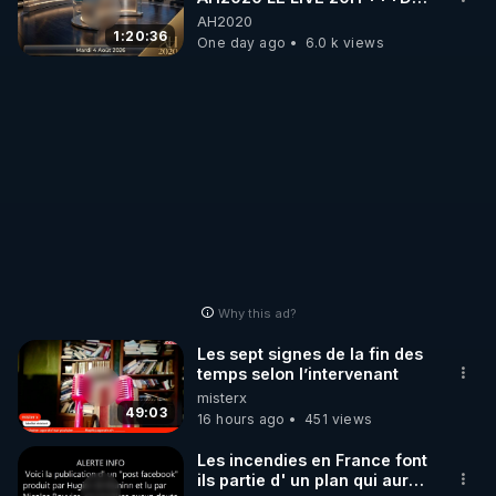
04/08/2026*** 📷LE
AH2020
GRAND RÉVEIL EST EN
1:20:36
One day ago
6.0 k views
MARCHE 📷
Why this ad?
Les sept signes de la fin des
temps selon l’intervenant
misterx
49:03
16 hours ago
451 views
Les incendies en France font
ils partie d' un plan qui aurait