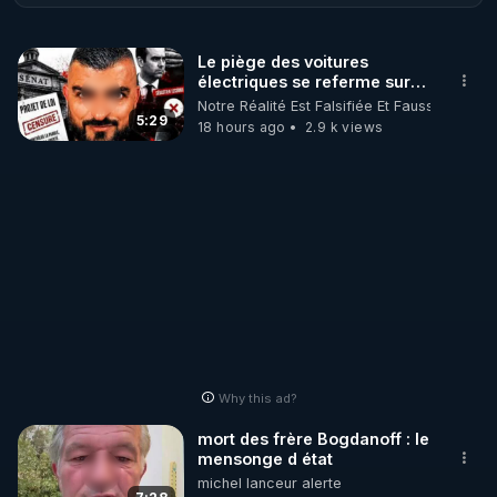
proches. Premier épisode sur les dangers du sucre 
avec des aspects que vous ignorez sûrement !
Le piège des voitures
électriques se referme sur
les usagers !
Notre Réalité Est Falsifiée Et Fausse
5:29
18 hours ago
2.9 k views
Why this ad?
mort des frère Bogdanoff : le
mensonge d état
michel lanceur alerte