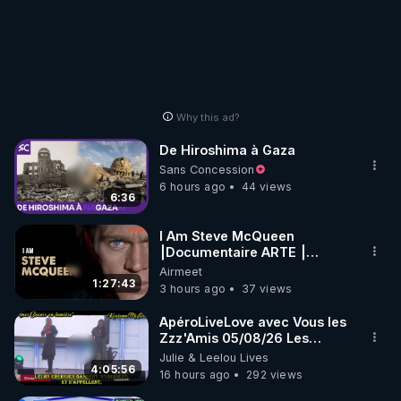
Why this ad?
De Hiroshima à Gaza
Sans Concession
6 hours ago
44 views
6:36
I Am Steve McQueen
⎮Documentaire ARTE ⎮
Cinema
Airmeet
1:27:43
3 hours ago
37 views
ApéroLiveLove avec Vous les
Zzz'Amis 05/08/26 Les
Zzz'Infos Bonheur de Leelou
Julie & Leelou Lives
4:05:56
16 hours ago
292 views