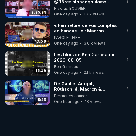
‪@38resistancegauloise‬
‪@MarionSigautOfficiel‬
Nicolas BOUVIER
‪@gladysriifard5710‬ Laëtitia
2:25:21
One day ago
1.2 k views
« Fermeture de vos comptes
en banque ! » : Macron
impose une loi folle !
PAROLE LIBRE
17:06
One day ago
3.6 k views
Les films de Ben Garneau =
2026-08-05
Ben Garneau
15:39
One day ago
2.1 k views
De Gaulle, Amgot,
R0thschild, Macron &
Pompidou… Macron Claude
Perruques Jaunes
Janvier, GPTV, 18 X 2024
5:35
One hour ago
18 views