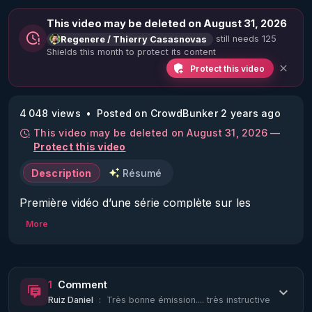
This video may be deleted on August 31, 2026
still needs 125
Regenere / Thierry Casasnovas
Shields this month to protect its content
Protect this video
4 048 views
Posted on CrowdBunker 2 years ago
This video may be deleted on August 31, 2026 —
Protect this video
Description
Résumé
Première vidéo d’une série complète sur les 
dangers du sucre, de quel sucre parle t on 
More
exactement, comment s’en passer pour de bon et 
quels sont les bénéfices que l’on peut en attendre ?

1
Comment
Vaste projet pour vous permettre de faire un vrai 
Ruiz Daniel
:
Très bonne émission.... très instructive
bond qualitatif dans votre santé et celle de vos 