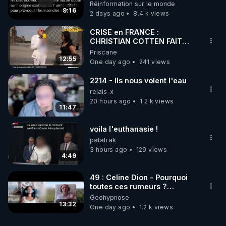
débuté le 11 septembre 2001
Réinformation sur le monde
?
9:16
2 days ago
8.4 k views
CRISE en FRANCE :
CHRISTIAN COTTEN FAIT
une étrange découverte
Priscane
12:55
One day ago
241 views
2214 - Ils nous volent l'eau
relais-x
20 hours ago
1.2 k views
11:47
voila l'euthanasie !
patatrak
3 hours ago
129 views
4:49
49 : Celine Dion - Pourquoi
toutes ces rumeurs ?
Enquête sous hypnose
Geohypnose
13:32
One day ago
1.2 k views