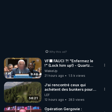
Why this ad?
VF🟩 FAUCI ?! "Enfermez le
!" (Lock him up!) - Quartz
Traduction
WakeUp
9:48
21 hours ago
1.5 k views
J’ai rencontré ceux qui
achètent des bunkers pour
survivre à la fin du monde
LEF
56:21
12 hours ago
283 views
Opération Gergovie :