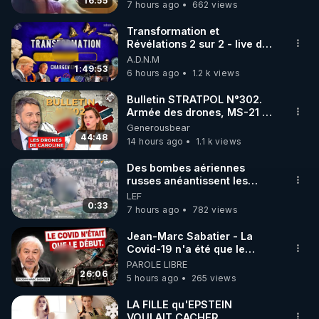
16:55
7 hours ago
662 views
Transformation et
Révélations 2 sur 2 - live du
07/08/26
A.D.N.M
1:49:53
6 hours ago
1.2 k views
Bulletin STRATPOL N°302.
Armée des drones, MS-21 en
série, missiles coréens.
Generousbear
07.08.2026.
44:48
14 hours ago
1.1 k views
Des bombes aériennes
russes anéantissent les
centres de contrôle de
LEF
drones de 3 brigades
0:33
7 hours ago
782 views
ukrainienne
Jean-Marc Sabatier - La
Covid-19 n'a été que le
début - L'ARN messager
PAROLE LIBRE
jusqu où ira-t-il ?
26:06
5 hours ago
265 views
LA FILLE qu'EPSTEIN
VOULAIT CACHER