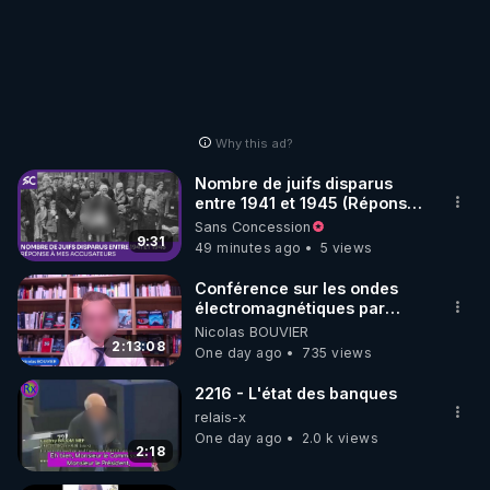
Why this ad?
Nombre de juifs disparus
entre 1941 et 1945 (Réponse
à mes accusateurs)
Sans Concession
9:31
49 minutes ago
5 views
Conférence sur les ondes
électromagnétiques par
Grégoire Caustru et Bart de
Nicolas BOUVIER
Wever !
2:13:08
One day ago
735 views
2216 - L'état des banques
relais-x
One day ago
2.0 k views
2:18