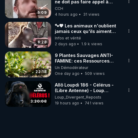
ne doit pas faire appel à
l'intelligence artificielle
CCH
5:09
4 hours ago
31 views
🐾💖 Les animaux n'oublient
jamais ceux qu'ils aiment…
🥹❤️
Infos et vérité
6:28
2 days ago
1.9 k views
9 Plantes Sauvages ANTI-
FAMINE: ces Ressources
NUTRITIVES&MéDICINALES"gratuite
Un Démodérateur
JARDIN&des Haies
22:18
One day ago
509 views
Allô Loupdi 186 - Célérus -
(Libre Antenne) - Loup
Divergent 2026.08.06
Loup_Divergent_Reposts
3:20:08
19 hours ago
741 views