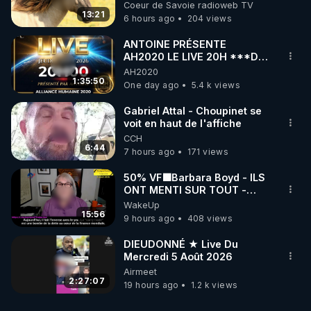
Coeur de Savoie radioweb TV
13:21
6 hours ago
204 views
ANTOINE PRÉSENTE
AH2020 LE LIVE 20H ***DU
06/08/2026***
AH2020
1:35:50
One day ago
5.4 k views
Gabriel Attal - Choupinet se
voit en haut de l'affiche
CCH
6:44
7 hours ago
171 views
50% VF🟩Barbara Boyd - ILS
ONT MENTI SUR TOUT -
Jocelyne Traduction
WakeUp
15:56
9 hours ago
408 views
DIEUDONNÉ ★ Live Du
Mercredi 5 Août 2026
Airmeet
2:27:07
19 hours ago
1.2 k views