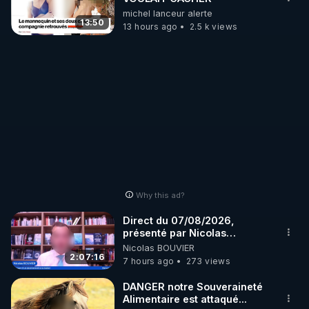
michel lanceur alerte
13:50
13 hours ago
2.5 k views
Why this ad?
Direct du 07/08/2026,
présenté par Nicolas
BOUVIER
Nicolas BOUVIER
2:07:16
7 hours ago
273 views
DANGER notre Souveraineté
Alimentaire est attaqué...