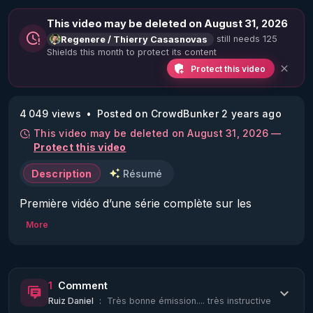
This video may be deleted on August 31, 2026
still needs 125
Regenere / Thierry Casasnovas
Shields this month to protect its content
Protect this video
4 049 views
Posted on CrowdBunker 2 years ago
This video may be deleted on August 31, 2026 —
Protect this video
Description
Résumé
Première vidéo d’une série complète sur les 
dangers du sucre, de quel sucre parle t on 
More
exactement, comment s’en passer pour de bon et 
quels sont les bénéfices que l’on peut en attendre ?

1
Comment
Vaste projet pour vous permettre de faire un vrai 
Ruiz Daniel
:
Très bonne émission.... très instructive
bond qualitatif dans votre santé et celle de vos 