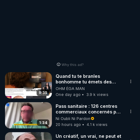
Why this ad?
Quand tu te branles
bonhomme tu émets des
ondes ils ont juste omis de
OHM ÉGA MAN
t'expliquer
9:35
One day ago
3.9 k views
Pass sanitaire : 126 centres
commerciaux concernés par
l'obligation dans toute la
Ni Oubli Ni Pardon
France
1:34
20 hours ago
4.1 k views
Un créatif, un vrai, ne peut et