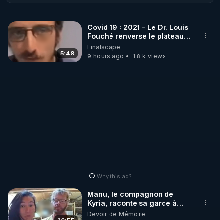
proches. Premier épisode sur les dangers du sucre 
avec des aspects que vous ignorez sûrement !
Covid 19 : 2021 - Le Dr. Louis
Fouché renverse le plateau
de CNews !
Finalscape
5:48
9 hours ago
1.8 k views
Why this ad?
Manu, le compagnon de
Kyria, raconte sa garde à
vue musclée. PARTAGEZ!
Devoir de Mémoire