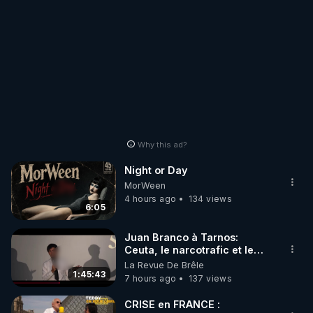
Why this ad?
Night or Day
MorWeen
4 hours ago
134 views
6:05
Juan Branco à Tarnos:
Ceuta, le narcotrafic et le
pouvoir en France
La Revue De Brêle
1:45:43
7 hours ago
137 views
CRISE en FRANCE :