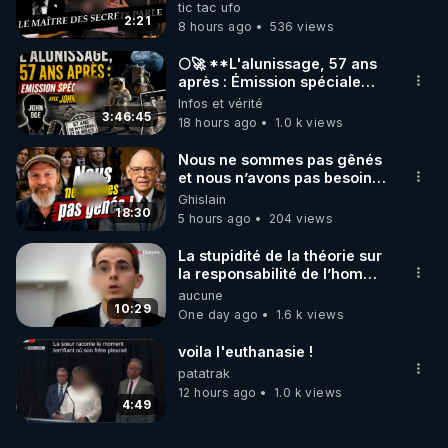
génocidaire de donald j
tic tac ufo
trump
2:21
8 hours ago
536 views
🌕🚀 **L'alunissage, 57 ans
après : Émission spéciale
avec John Doe !** 👨 🚀✨
Infos et vérité
3:46:45
18 hours ago
1.0 k views
Nous ne sommes pas gênés
et nous n’avons pas besoin
de nous excuser ! #jw
Ghislain
#jehovah #collegecentral
18:30
5 hours ago
204 views
La stupidité de la théorie sur
la responsabilité de l’homme
concernant le dioxyde de
aucune
carbone.
10:29
One day ago
1.6 k views
voila l'euthanasie !
patatrak
12 hours ago
1.0 k views
4:49