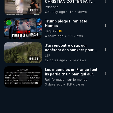
CHRISTIAN COTTEN FAIT
une étrange découverte
Priscane
12:55
One day ago
1.4 k views
Trump piège l'Iran et le
Hamas
Jague76
15:24
4 hours ago
101 views
J’ai rencontré ceux qui
achètent des bunkers pour
survivre à la fin du monde
LEF
56:21
22 hours ago
764 views
Les incendies en France font
ils partie d' un plan qui aurait
débuté le 11 septembre 2001
Réinformation sur le monde
?
9:16
3 days ago
8.8 k views