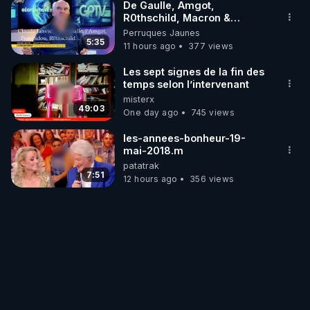
De Gaulle, Amgot,
R0thschild, Macron &
Pompidou… Macron Claude
Perruques Jaunes
Janvier, GPTV, 18 X 2024
5:35
11 hours ago
377 views
Les sept signes de la fin des
temps selon l’intervenant
misterx
49:03
One day ago
745 views
les-annees-bonheur-19-
mai-2018.m
patatrak
7:51
12 hours ago
356 views