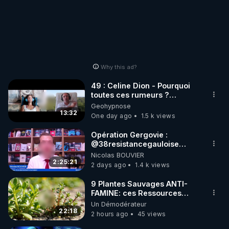
Why this ad?
49 : Celine Dion - Pourquoi
toutes ces rumeurs ?
Enquête sous hypnose
Geohypnose
13:32
One day ago
1.5 k views
Opération Gergovie :
‪@38resistancegauloise‬
‪@MarionSigautOfficiel‬
Nicolas BOUVIER
‪@gladysriifard5710‬ Laëtitia
2:25:21
2 days ago
1.4 k views
9 Plantes Sauvages ANTI-
FAMINE: ces Ressources
NUTRITIVES&MéDICINALES"gratuite
Un Démodérateur
JARDIN&des Haies
22:18
2 hours ago
45 views