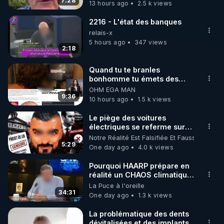
7:28
13 hours ago
2.5 k views
2216 - L'état des banques
relais-x
5 hours ago
347 views
2:18
Quand tu te branles
bonhomme tu émets des
ondes ils ont juste omis de
OHM ÉGA MAN
t'expliquer
9:36
10 hours ago
1.5 k views
Le piège des voitures
électriques se referme sur
les usagers !
Notre Réalité Est Falsifiée Et Fausse
5:29
One day ago
4.0 k views
Pourquoi HAARP prépare en
réalité un CHAOS climatique,
on répond
La Puce à l'oreille
34:31
One day ago
1.3 k views
La problématique des dents
dévitalisées et des implants