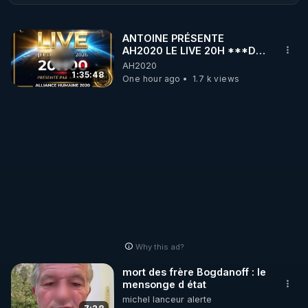
proches. Premier épisode sur les dangers du sucre 
avec des aspects que vous ignorez sûrement !
ANTOINE PRÉSENTE
AH2020 LE LIVE 20H ***DU
06/08/2026***
AH2020
1:35:48
One hour ago
1.7 k views
Why this ad?
mort des frère Bogdanoff : le
mensonge d état
michel lanceur alerte