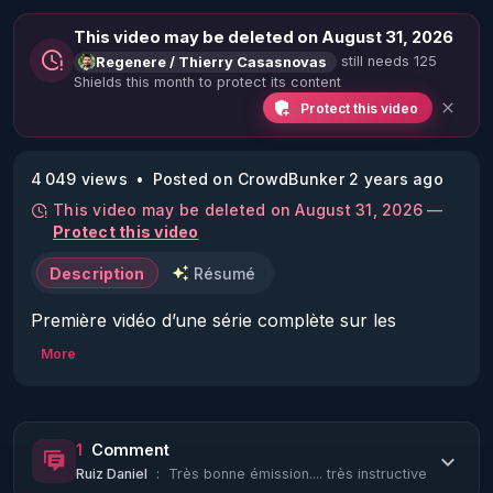
This video may be deleted on August 31, 2026
still needs 125
Regenere / Thierry Casasnovas
Shields this month to protect its content
Protect this video
4 049 views
Posted on CrowdBunker 2 years ago
This video may be deleted on August 31, 2026 —
Protect this video
Description
Résumé
Première vidéo d’une série complète sur les 
dangers du sucre, de quel sucre parle t on 
More
exactement, comment s’en passer pour de bon et 
quels sont les bénéfices que l’on peut en attendre ?

1
Comment
Vaste projet pour vous permettre de faire un vrai 
Ruiz Daniel
:
Très bonne émission.... très instructive
bond qualitatif dans votre santé et celle de vos 