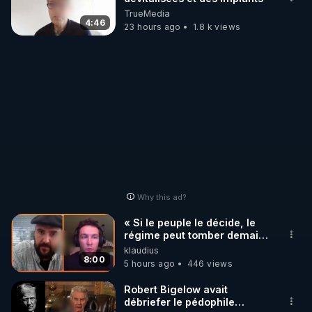
TrueMedia
4:46
23 hours ago
1.8 k views
Why this ad?
« Si le peuple le décide, le
régime peut tomber demain !
»
klaudius
8:00
5 hours ago
446 views
Robert Bigelow avait
débriefer le pédophile