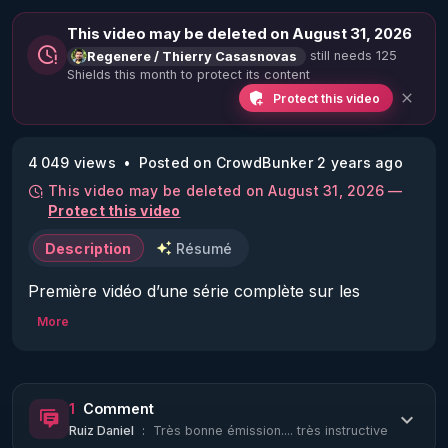
This video may be deleted on August 31, 2026
still needs 125
Regenere / Thierry Casasnovas
Shields this month to protect its content
Protect this video
4 049 views
Posted on CrowdBunker 2 years ago
This video may be deleted on August 31, 2026 —
Protect this video
Description
Résumé
Première vidéo d’une série complète sur les 
dangers du sucre, de quel sucre parle t on 
More
exactement, comment s’en passer pour de bon et 
quels sont les bénéfices que l’on peut en attendre ?

1
Comment
Vaste projet pour vous permettre de faire un vrai 
Ruiz Daniel
:
Très bonne émission.... très instructive
bond qualitatif dans votre santé et celle de vos 