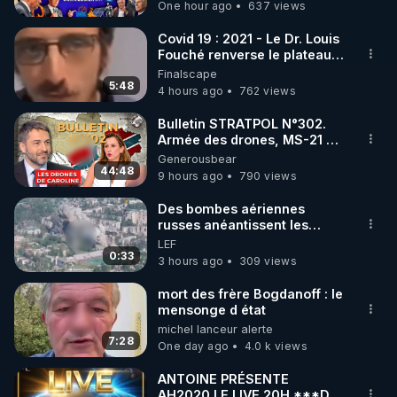
One hour ago
637 views
Covid 19 : 2021 - Le Dr. Louis
Fouché renverse le plateau
de CNews !
Finalscape
5:48
4 hours ago
762 views
Bulletin STRATPOL N°302.
Armée des drones, MS-21 en
série, missiles coréens.
Generousbear
07.08.2026.
44:48
9 hours ago
790 views
Des bombes aériennes
russes anéantissent les
centres de contrôle de
LEF
drones de 3 brigades
0:33
3 hours ago
309 views
ukrainienne
mort des frère Bogdanoff : le
mensonge d état
michel lanceur alerte
7:28
One day ago
4.0 k views
ANTOINE PRÉSENTE
AH2020 LE LIVE 20H ***DU