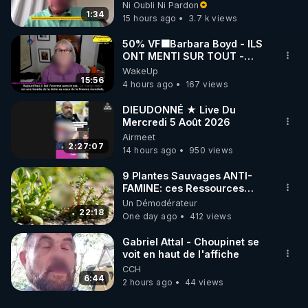
l'obligation dans toute la
Ni Oubli Ni Pardon
France
1:34
15 hours ago
3.7 k views
50% VF🟩Barbara Boyd - ILS
ONT MENTI SUR TOUT -
Jocelyne Traduction
WakeUp
15:56
4 hours ago
167 views
DIEUDONNÉ ★ Live Du
Mercredi 5 Août 2026
Airmeet
2:27:07
14 hours ago
950 views
9 Plantes Sauvages ANTI-
FAMINE: ces Ressources
NUTRITIVES&MéDICINALES"gratuite
Un Démodérateur
JARDIN&des Haies
22:18
One day ago
412 views
Gabriel Attal - Choupinet se
voit en haut de l'affiche
CCH
6:44
2 hours ago
44 views