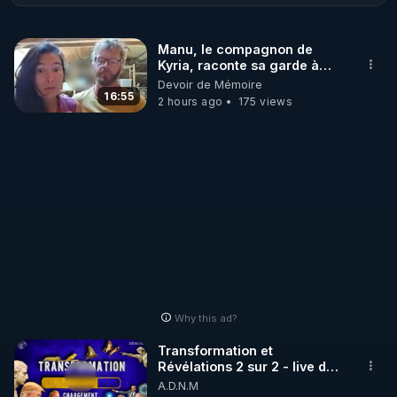
proches. Premier épisode sur les dangers du sucre 
avec des aspects que vous ignorez sûrement !
Manu, le compagnon de
Kyria, raconte sa garde à
vue musclée. PARTAGEZ!
Devoir de Mémoire
16:55
2 hours ago
175 views
Why this ad?
Transformation et
Révélations 2 sur 2 - live du
07/08/26
A.D.N.M