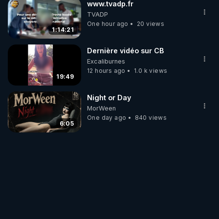
www.tvadp.fr
TVADP
One hour ago
20 views
1:14:21
Dernière vidéo sur CB
Excaliburnes
12 hours ago
1.0 k views
19:49
Night or Day
MorWeen
One day ago
840 views
6:05