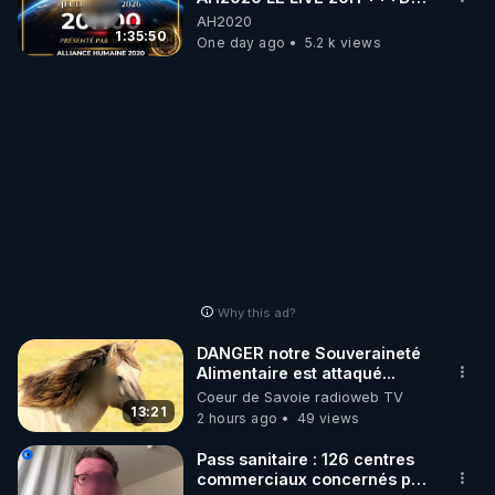
06/08/2026***
AH2020
1:35:50
One day ago
5.2 k views
Why this ad?
DANGER notre Souveraineté
Alimentaire est attaqué...
Coeur de Savoie radioweb TV
13:21
2 hours ago
49 views
Pass sanitaire : 126 centres
commerciaux concernés par