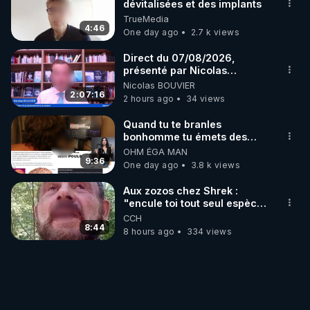
dévitalisées et des implants
TrueMedia
4:46
One day ago
2.7 k views
Direct du 07/08/2026,
présenté par Nicolas
BOUVIER
Nicolas BOUVIER
2:07:16
2 hours ago
34 views
Quand tu te branles
bonhomme tu émets des
ondes ils ont juste omis de
OHM ÉGA MAN
t'expliquer
9:36
One day ago
3.8 k views
Aux zozos chez Shrek :
"encule toi tout seul espèce
de mal polish"
CCH
8:44
8 hours ago
334 views