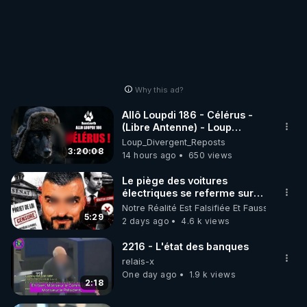
Why this ad?
Allô Loupdi 186 - Célérus -
(Libre Antenne) - Loup
Divergent 2026.08.06
Loup_Divergent_Reposts
3:20:08
14 hours ago
650 views
Le piège des voitures
électriques se referme sur
les usagers !
Notre Réalité Est Falsifiée Et Fausse
5:29
2 days ago
4.6 k views
2216 - L'état des banques
relais-x
One day ago
1.9 k views
2:18