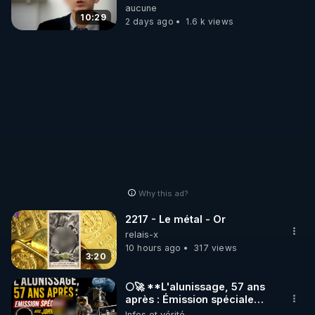
fulford-report-
concernant le dioxyde de
aucune
dysfunctional-western-
carbone.
10:29
2 days ago
1.6 k views
leadership-in-death-spiral-
as-saudi-arabia-falls-
https://www.facebook.com/bestofcomputer
august-3-2026/
https://rumble.com/bestofcomputer
https://t.me/bestofcomputerlive
Why this ad?
https://www.twitch.tv/bestofcomputer
2217 - Le métal - Or
relais-x
https://www.bitchute.com/channel/bestofcomputer
10 hours ago
317 views
3:20
APPEL AUX DONS POUR SOUTENIR MON 
🌕🚀 **L'alunissage, 57 ans
TRAVAIL D'INTERET PUBLIC AVEC MES LIVE 
après : Émission spéciale
avec John Doe !** 👨 🚀✨
Infos et vérité