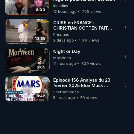
»
klaudius
8:00
12 hours ago
705 views
CRISE en FRANCE :
CHRISTIAN COTTEN FAIT
une étrange découverte
Priscane
12:55
2 days ago
1.6 k views
Night or Day
MorWeen
11 hours ago
339 views
6:05
Episode 156 Analyse du 23
février 2025 Elon Musk :
Houston , on a un problème !
Sherpatheone
8:42
5 hours ago
53 views