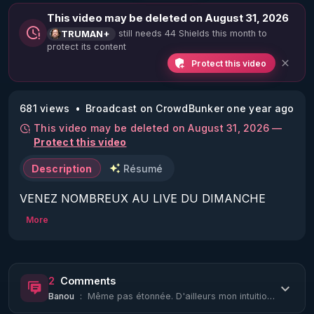
This video may be deleted on August 31, 2026
still needs 44 Shields this month to
TRUMAN+
protect its content
Protect this video
681 views
Broadcast on CrowdBunker one year ago
This video may be deleted on August 31, 2026 —
Protect this video
Description
Résumé
VENEZ NOMBREUX AU LIVE DU DIMANCHE 
09/03/25 À 21H :

More
La Vérité en Questions Vue du Star-Force Café :

Invité :

Mark Steele, expert militaire britannique sur la 5G.

2
Comments
Sujet :

Banou
:
Même pas étonnée. D'ailleurs mon intuition profonde me dit que les défibrillateu...
La 5G n'est pas un système de télécom mais un 