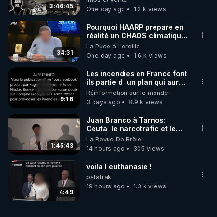
(SAMEDI 21H / CROWDBUNKER & ODYSEE & 
3:46:45
One day ago
1.2 k views
YOUTUBE & TWITTER & VK & RUMBLE & 
TELEGRAM & FACEBOOK & TWITCH & 
Pourquoi HAARP prépare en
réalité un CHAOS climatique,
on répond
La Puce à l'oreille
https://notretortureestreelle.com/dons-
34:31
One day ago
1.6 k views
bestofcomputer.html
Les incendies en France font
Lien de ma cagnotte "Lyf Pay" (payable par CB 
ils partie d' un plan qui aurait
débuté le 11 septembre 2001
Réinformation sur le monde
sans frais, la cagnotte étant anonyme, vos noms 
?
9:16
3 days ago
8.9 k views
ne seront pas visibles) pour vos dons ou un 
Juan Branco à Tarnos:
https://tinyurl.com/cagnottefred
Ceuta, le narcotrafic et le
pouvoir en France
La Revue De Brêle
1:45:43
14 hours ago
305 views
Vidéos de tous les Lives et articles d'utilité publique 
de Frédéric Laroche (Bestofcomputer) en 2023-
voila l'euthanasie !
patatrak
https://tinyurl.com/grandreveil2024
19 hours ago
1.3 k views
4:49