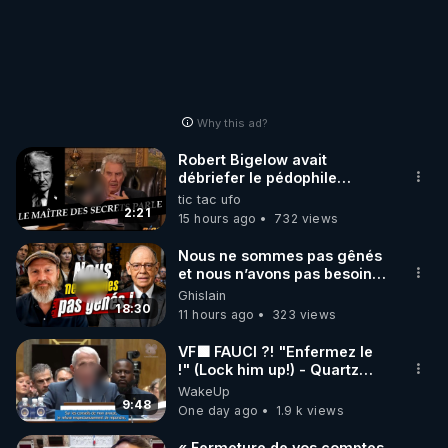
Why this ad?
Robert Bigelow avait
débriefer le pédophile
génocidaire de donald j
tic tac ufo
trump
2:21
15 hours ago
732 views
Nous ne sommes pas gênés
et nous n’avons pas besoin
de nous excuser ! #jw
Ghislain
#jehovah #collegecentral
18:30
11 hours ago
323 views
VF🟩 FAUCI ?! "Enfermez le
!" (Lock him up!) - Quartz
Traduction
WakeUp
9:48
One day ago
1.9 k views
« Fermeture de vos comptes