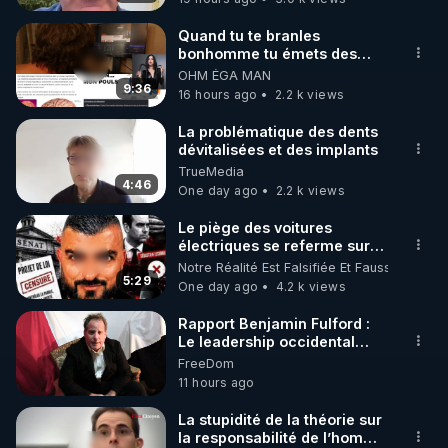
ECRIT "P 50%" !!!

Quand tu te branles
bonhomme tu émets des
MERCI DE ME SOUTENIR EN CLIQUANT EN BAS 
ondes ils ont juste omis de
OHM ÉGA MAN
A DROITE SUR "SOUTENIR" (CROWDBUNKER).

t'expliquer
9:36
16 hours ago
2.2 k views
La problématique des dents
dévitalisées et des implants
https://crowdbunker.com/@bestofcomputer
TrueMedia
4:46
One day ago
2.2 k views
https://www.youtube.com/@bestofcomputer
Le piège des voitures
électriques se referme sur
les usagers !
Notre Réalité Est Falsifiée Et Fausse
5:29
One day ago
4.2 k views
https://vk.com/bestofcomputer
Rapport Benjamin Fulford :
Le leadership occidental
dysfonctionnel s’enfonce
FreeDom
https://odysee.com/@Bestofcomputer:1
dans une spirale infernale
11 hours ago
tandis que l’Arabie saoudite
s’effondre – 3 août 2026 ***
La stupidité de la théorie sur
https://prepareforchange.net/2026/
la responsabilité de l’homme
https://twitter.com/bestofcomputer