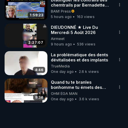
chemtrails par Bernadette
Bihin
BAM! Press
1:59:23
5 hours ago
163 views
DIEUDONNÉ ★ Live Du
Mercredi 5 Août 2026
Airmeet
2:27:07
9 hours ago
536 views
La problématique des dents
dévitalisées et des implants
TrueMedia
4:46
One day ago
2.6 k views
Quand tu te branles
bonhomme tu émets des
ondes ils ont juste omis de
OHM ÉGA MAN
t'expliquer
9:36
One day ago
3.6 k views