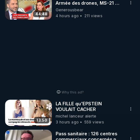
Armée des drones, MS-21 en
série, missiles coréens.
Generousbear
07.08.2026.
44:48
4 hours ago
211 views
Why this ad?
LA FILLE qu'EPSTEIN
VOULAIT CACHER
michel lanceur alerte
13:50
3 hours ago
559 views
Pass sanitaire : 126 centres
commerciaux concernés par