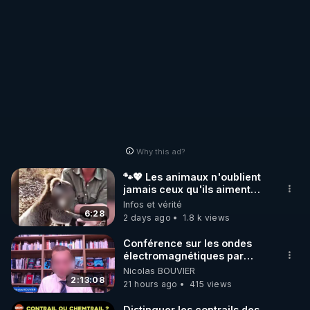
Why this ad?
🐾💖 Les animaux n'oublient
jamais ceux qu'ils aiment…
🥹❤️
Infos et vérité
6:28
2 days ago
1.8 k views
Conférence sur les ondes
électromagnétiques par
Grégoire Caustru et Bart de
Nicolas BOUVIER
Wever !
2:13:08
21 hours ago
415 views
Distinguer les contrails des