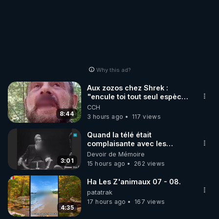
Why this ad?
Aux zozos chez Shrek :
"encule toi tout seul espèce
de mal polish"
CCH
8:44
3 hours ago
117 views
Quand la télé était
complaisante avec les
pédophiles
Devoir de Mémoire
3:01
15 hours ago
262 views
Ha Les Z'animaux 07 - 08.
patatrak
17 hours ago
167 views
4:35