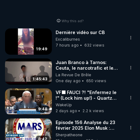
Why this ad?
Dernière vidéo sur CB
Excaliburnes
7 hours ago
632 views
19:49
Juan Branco à Tarnos:
Ceuta, le narcotrafic et le
pouvoir en France
La Revue De Brêle
1:45:43
One day ago
650 views
VF🟩 FAUCI ?! "Enfermez le
!" (Lock him up!) - Quartz
Traduction
WakeUp
9:48
2 days ago
2.2 k views
Episode 156 Analyse du 23
février 2025 Elon Musk :
Houston , on a un problème !
Sherpatheone
8:42