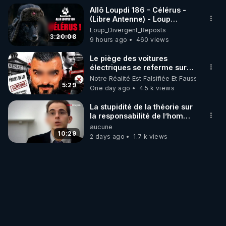
Allô Loupdi 186 - Célérus -
(Libre Antenne) - Loup
Divergent 2026.08.06
Loup_Divergent_Reposts
3:20:08
9 hours ago
460 views
Le piège des voitures
électriques se referme sur
les usagers !
Notre Réalité Est Falsifiée Et Fausse
5:29
One day ago
4.5 k views
La stupidité de la théorie sur
la responsabilité de l’homme
concernant le dioxyde de
aucune
carbone.
10:29
2 days ago
1.7 k views