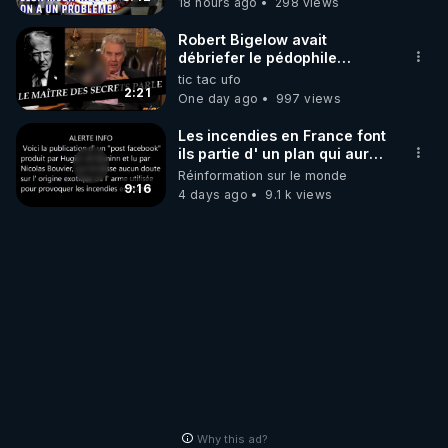
18 hours ago
298 views
Robert Bigelow avait
débriefer le pédophile
génocidaire de donald j
tic tac ufo
trump
2:21
One day ago
997 views
Les incendies en France font
ils partie d' un plan qui aurait
débuté le 11 septembre 2001
Réinformation sur le monde
?
9:16
4 days ago
9.1 k views
Why this ad?