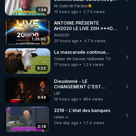
l'obligation dans toute la
Ni Oubli Ni Pardon
France
1:34
10 hours ago
2.7 k views
ANTOINE PRÉSENTE
AH2020 LE LIVE 20H ***DU
06/08/2026***
AH2020
1:35:50
20 hours ago
4.7 k views
La mascarade continue...
Coeur de Savoie radioweb TV
17 hours ago
1.2 k views
5:22
Dieudonné - LE
CHANGEMENT C'EST
MAINTENANT
LEF
3:48
16 hours ago
854 views
2216 - L'état des banques
relais-x
One day ago
1.7 k views
2:18