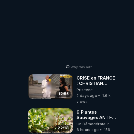
Why this ad?
CRISE en FRANCE
: CHRISTIAN
COTTEN FAIT une
Priscane
étrange
12:55
2 days ago
1.6 k
découverte
views
9 Plantes
Sauvages ANTI-
FAMINE: ces
Un Démodérateur
Ressources
22:18
6 hours ago
156
NUTRITIVES&MéDICINALES