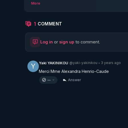
2 ème partie : Alexandra Henrion-Caude

More
généticienne et spécialiste de l'ARN et de l'é
1
COMMENT
Log in
or
sign up
to comment.
@yaki-yakinikou
3 years ago
Yaki YAKINIKOU
•
Y
Merci Mme Alexandra Henrio-Caude
Answer
—