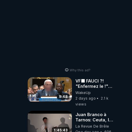
Why this ad?
VF🟩 FAUCI ?!
"Enfermez le !"
(Lock him up!) -
WakeUp
Quartz Traduction
9:48
2 days ago
2.1 k
views
Juan Branco à
Tarnos: Ceuta, le
narcotrafic et le
La Revue De Brêle
pouvoir en France
1:45:43
One day ago
606