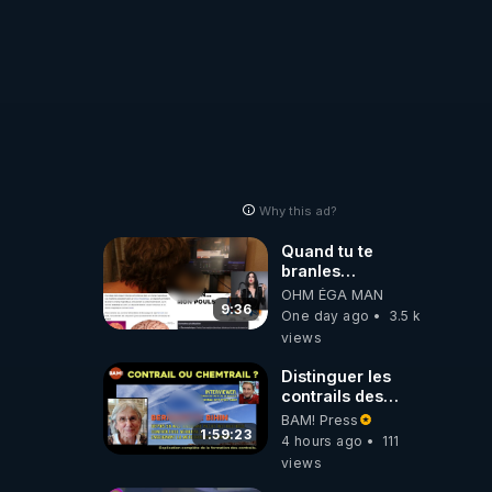
Why this ad?
Quand tu te
branles
bonhomme tu
OHM ÉGA MAN
émets des ondes
9:36
One day ago
3.5 k
ils ont juste omis
views
de t'expliquer
Distinguer les
contrails des
chemtrails par
BAM! Press
Bernadette Bihin
1:59:23
4 hours ago
111
views