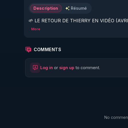
Description
Résumé
🌱 LE RETOUR DE THIERRY EN VIDÉO (AVRIL
More
https://www.rgnr.fr/presentation.html
🌱 LE MAGAZINE RÉGÉNÈRE 

COMMENTS
http://rgnr.li/ymag
Log in
or
sign up
to comment.
🌱 LA BOUTIQUE DU MAGAZINE

https://boutique.magazine-regenere.fr/
🌱 FIL TELEGRAM

https://t.me/rgnr_fr
No comments