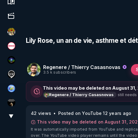
Science, history & spirituality
Culture, media & entertainment
Textes Sacrés & Maîtres Spirituels
Lily Rose, un an de vie, asthme et 
Magazine Nexus
WakeUp
Regenere / Thierry Casasnovas
3.5 k subscribers
Notre Réalité Est Falsifiée Et Fausse
This video may be deleted on August 31,
Tonton Posture Débrief
still needs
Regenere / Thierry Casasnovas
Infos et vérité
42 views
Posted on YouTube 12 years ago
▼
View More
This video may be deleted on August 31, 20
It was automatically imported from YouTube and replica
over. The YouTube video player remains until the video