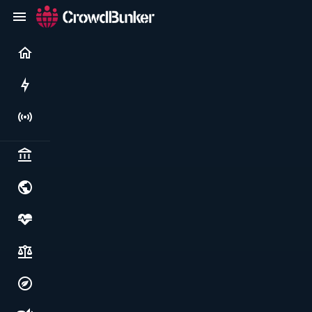
Current
Rushes
Live
Politics & institutions
World & geopolitics
Health, food & wellbeing
Society, justice & freedoms
Economy, environment & technology