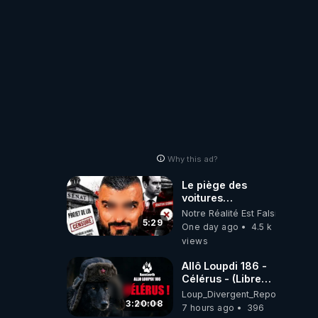
Why this ad?
Le piège des
voitures
électriques se
Notre Réalité Est Falsifiée Et F
referme sur les
5:29
One day ago
4.5 k
usagers !
views
Allô Loupdi 186 -
Célérus - (Libre
Antenne) - Loup
Loup_Divergent_Reposts
Divergent
3:20:08
7 hours ago
396
2026.08.06