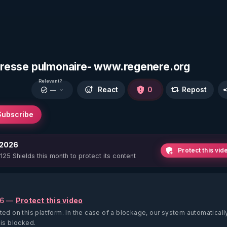
détresse pulmonaire- www.regenere.org
Relevant?
React
0
Repost
—
Subscribe
 2026
Protect this vid
 125 Shields this month to protect its content
26 —
Protect this video
ted on this platform.
In the case of a blockage, our system automaticall
 is blocked.