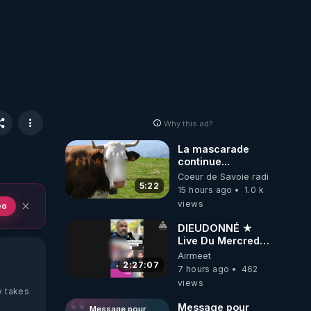
Why this ad?
La mascarade
continue...
Coeur de Savoie radioweb TV
5:22
15 hours ago
1.0 k
views
eo
DIEUDONNÉ ★
Live Du Mercredi
5 Août 2026
Airmeet
2:27:07
7 hours ago
462
views
y takes
Message pour
Message pour