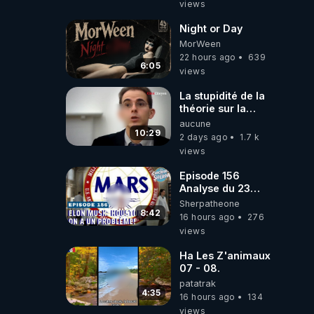
views
Night or Day
MorWeen
22 hours ago
639
6:05
views
La stupidité de la
théorie sur la
responsabilité de
aucune
l’homme
10:29
2 days ago
1.7 k
concernant le
views
dioxyde de
carbone.
Episode 156
Analyse du 23
février 2025 Elon
Sherpatheone
Musk : Houston ,
8:42
16 hours ago
276
on a un problème
views
!
Ha Les Z'animaux
07 - 08.
patatrak
4:35
16 hours ago
134
views