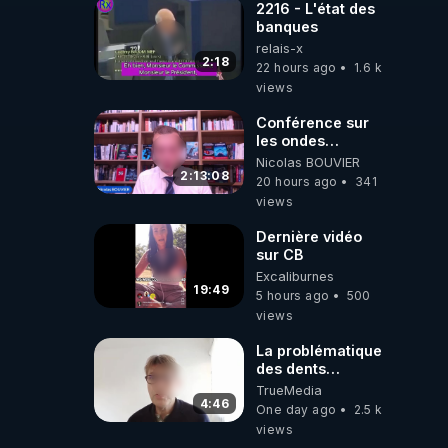
2216 - L'état des
banques
relais-x
2:18
22 hours ago
1.6 k
views
Conférence sur
les ondes
électromagnétiques
Nicolas BOUVIER
par Grégoire
2:13:08
20 hours ago
341
Caustru et Bart de
views
Wever !
Dernière vidéo
sur CB
Excaliburnes
19:49
5 hours ago
500
views
La problématique
des dents
dévitalisées et
TrueMedia
des implants
4:46
One day ago
2.5 k
views