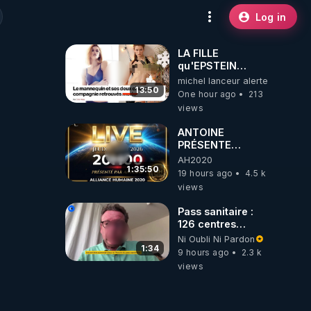
Log in
LA FILLE
qu'EPSTEIN
VOULAIT CACHER
michel lanceur alerte
13:50
One hour ago
213
views
ANTOINE
PRÉSENTE
AH2020 LE LIVE
AH2020
20H ***DU
1:35:50
19 hours ago
4.5 k
06/08/2026***
views
Pass sanitaire :
126 centres
commerciaux
Ni Oubli Ni Pardon
concernés par
1:34
9 hours ago
2.3 k
l'obligation dans
views
toute la France