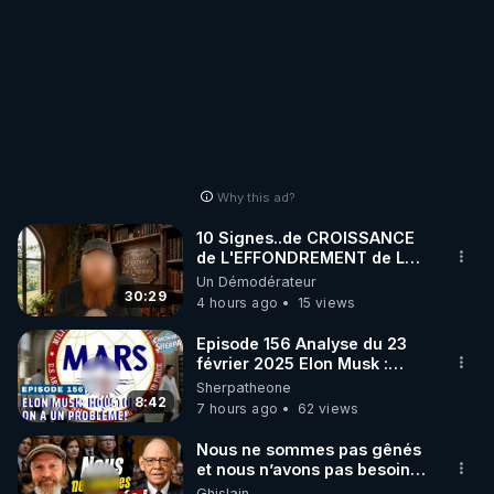
Why this ad?
10 Signes..de CROISSANCE
de L'EFFONDREMENT de La
Civilisation
Un Démodérateur
de"DECROISSANCE de
30:29
4 hours ago
15 views
L'Humaine Société"?
Episode 156 Analyse du 23
février 2025 Elon Musk :
Houston , on a un problème !
Sherpatheone
8:42
7 hours ago
62 views
Nous ne sommes pas gênés
et nous n’avons pas besoin
de nous excuser ! #jw
Ghislain