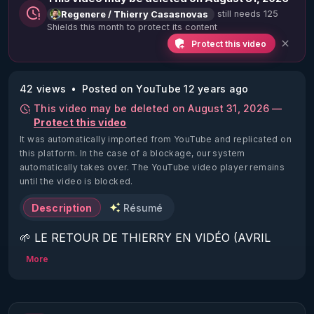
still needs 125
Regenere / Thierry Casasnovas
Shields this month to protect its content
Protect this video
42 views
Posted on YouTube 12 years ago
This video may be deleted on August 31, 2026 —
Protect this video
It was automatically imported from YouTube and replicated on
this platform.
In the case of a blockage, our system
automatically takes over. The YouTube video player remains
until the video is blocked.
Description
Résumé
🌱 LE RETOUR DE THIERRY EN VIDÉO (AVRIL 
2022)!

More
Découvrez la saison 2 des vidéos sur le nouveau 
https://www.rgnr.fr/presentation.html