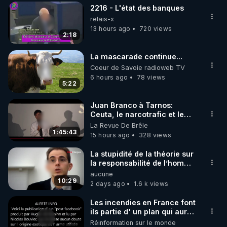
2216 - L'état des banques
▶ 30 jours gratuit sur l’application de méditation et 
relais-x
de bien-être ENVOL :

13 hours ago
720 views
2:18
Rendez-vous sur 
https://www.envol.app/code
 avec 
le code : REGENERE
La mascarade continue...
Coeur de Savoie radioweb TV
6 hours ago
78 views
5:22
Juan Branco à Tarnos:
Ceuta, le narcotrafic et le
pouvoir en France
La Revue De Brêle
1:45:43
15 hours ago
328 views
La stupidité de la théorie sur
la responsabilité de l’homme
concernant le dioxyde de
aucune
carbone.
10:29
2 days ago
1.6 k views
Les incendies en France font
ils partie d' un plan qui aurait
débuté le 11 septembre 2001
Réinformation sur le monde