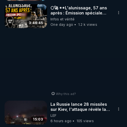
_________

🌕🚀 **L'alunissage, 57 ans
après : Émission spéciale
avec John Doe !** 👨 🚀✨
Infos et vérité
LES CODES PROMO DES PARTENAIRES

3:46:45
One day ago
1.2 k views
▶ 10 % de réduction sur toute la boutique 
WARMCOOK (Kuvings) : 

Rendez-vous sur : 
http://rgnr.li/warmcook
 avec le 
code : REGENERE10

▶ 10 % de réduction sur une sélection de produits 
de la boutique VIDYA : 

Rendez-vous sur : 
http://rgnr.li/vidya
 avec le code : 
REGENERE10

Why this ad?
▶ 10 % de réduction sur les extracteurs de la 
La Russie lance 28 missiles
marque SANA : 

sur Kiev, l'attaque révèle la
faiblesse de Kiev
LEF
Rendez-vous sur 
http://rgnr.li/lechoubrave
 avec le 
15:03
6 hours ago
105 views
code : REGENERE10
