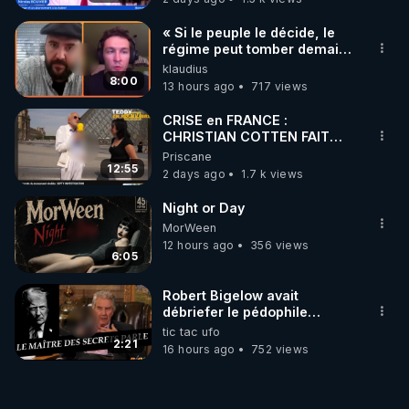
« Si le peuple le décide, le
régime peut tomber demain !
»
klaudius
8:00
13 hours ago
717 views
CRISE en FRANCE :
CHRISTIAN COTTEN FAIT
une étrange découverte
Priscane
12:55
2 days ago
1.7 k views
Night or Day
MorWeen
12 hours ago
356 views
6:05
Robert Bigelow avait
débriefer le pédophile
génocidaire de donald j
tic tac ufo
trump
2:21
16 hours ago
752 views