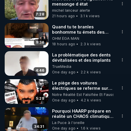
mensonge d état
🌱 INSTAGRAM

michel lanceur alerte
7:28
21 hours ago
3.1 k views
https://www.instagram.com/rdlr_thierrycasasnovas/
http://rgnr.li/instagram
Quand tu te branles
bonhomme tu émets des
ondes ils ont juste omis de
OHM ÉGA MAN
🌱 LA NEWSLETTER

t'expliquer
9:36
18 hours ago
2.3 k views
Pour ne pas rater l’actualité RGNR (stages, 
La problématique des dents
dévitalisées et des implants
http://rgnr.li/news
TrueMedia
4:46
One day ago
2.2 k views
🌱 VIDÉOS NON CENSURÉES SUR ODYSEE 

Toutes les vidéos Youtube sont aussi sur la 
Le piège des voitures
électriques se referme sur
les usagers !
Notre Réalité Est Falsifiée Et Fausse
http://rgnr.li/odysee
5:29
One day ago
4.2 k views
🌱 LES STAGES EN PRÉSENTIEL

Pourquoi HAARP prépare en
réalité un CHAOS climatique,
on répond
La Puce à l'oreille
http://rgnr.li/stages
34:31
One day ago
1.6 k views