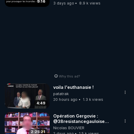
?
9:16
3 days ago
8.9 k views
Why this ad?
voila l'euthanasie !
patatrak
20 hours ago
1.3 k views
4:49
Opération Gergovie :
‪@38resistancegauloise‬
‪@MarionSigautOfficiel‬
Nicolas BOUVIER
‪@gladysriifard5710‬ Laëtitia
2:25:21
2 days ago
1.5 k views