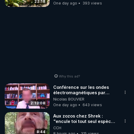
JARDIN&des Haies
22:18
One day ago
393 views
Why this ad?
Conférence sur les ondes
électromagnétiques par
Grégoire Caustru et Bart de
Nicolas BOUVIER
Wever !
2:13:08
One day ago
643 views
Aux zozos chez Shrek :
"encule toi tout seul espèce
de mal polish"
CCH
8:44
8 hours ago
315 views