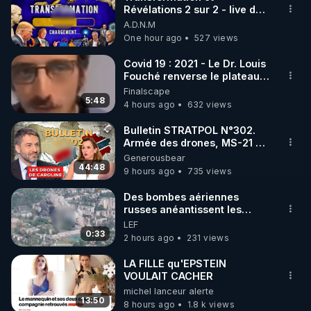
Révélations 2 sur 2 - live du
🌱 INSTAGRAM

07/08/26
A.D.N.M
One hour ago
527 views
https://www.instagram.com/rdlr_thierrycasasnovas/
http://rgnr.li/instagram
Covid 19 : 2021 - Le Dr. Louis
Fouché renverse le plateau
de CNews !
Finalscape
🌱 LA NEWSLETTER

5:48
4 hours ago
632 views
Pour ne pas rater l’actualité RGNR (stages, 
Bulletin STRATPOL N°302.
Armée des drones, MS-21 en
http://rgnr.li/news
série, missiles coréens.
Generousbear
07.08.2026.
44:48
9 hours ago
735 views
🌱 VIDÉOS NON CENSURÉES SUR ODYSEE 

Toutes les vidéos Youtube sont aussi sur la 
Des bombes aériennes
russes anéantissent les
centres de contrôle de
LEF
http://rgnr.li/odysee
drones de 3 brigades
0:33
2 hours ago
231 views
ukrainienne
🌱 LES STAGES EN PRÉSENTIEL

LA FILLE qu'EPSTEIN
VOULAIT CACHER
michel lanceur alerte
http://rgnr.li/stages
13:50
8 hours ago
1.8 k views