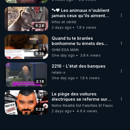
🐾💖 Les animaux n'oublient
jamais ceux qu'ils aiment…
🥹❤️
Infos et vérité
6:28
2 days ago
1.8 k views
Quand tu te branles
bonhomme tu émets des
ondes ils ont juste omis de
OHM ÉGA MAN
t'expliquer
9:36
One day ago
3.8 k views
2216 - L'état des banques
relais-x
One day ago
1.9 k views
2:18
Le piège des voitures
électriques se referme sur
les usagers !
Notre Réalité Est Falsifiée Et Fausse
5:29
2 days ago
4.6 k views