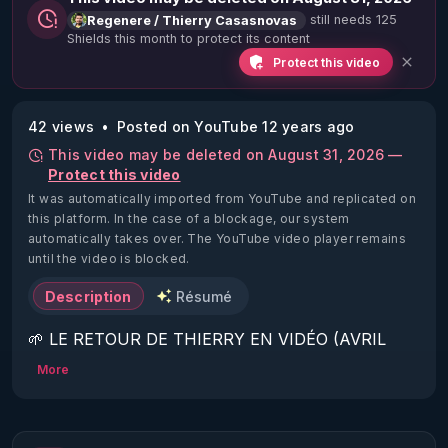
still needs 125
Regenere / Thierry Casasnovas
Shields this month to protect its content
Protect this video
42 views
Posted on YouTube 12 years ago
This video may be deleted on August 31, 2026 —
Protect this video
It was automatically imported from YouTube and replicated on
this platform.
In the case of a blockage, our system
automatically takes over. The YouTube video player remains
until the video is blocked.
Description
Résumé
🌱 LE RETOUR DE THIERRY EN VIDÉO (AVRIL 
2022)!

More
Découvrez la saison 2 des vidéos sur le nouveau 
https://www.rgnr.fr/presentation.html