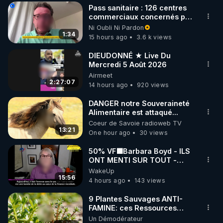
Pass sanitaire : 126 centres
▶ 30 jours gratuit sur l’application de méditation et 
commerciaux concernés par
l'obligation dans toute la
Ni Oubli Ni Pardon
de bien-être ENVOL :

France
1:34
15 hours ago
3.6 k views
Rendez-vous sur 
https://www.envol.app/code
 avec 
le code : REGENERE
DIEUDONNÉ ★ Live Du
Mercredi 5 Août 2026
Airmeet
2:27:07
14 hours ago
920 views
DANGER notre Souveraineté
Alimentaire est attaqué...
Coeur de Savoie radioweb TV
13:21
One hour ago
30 views
50% VF🟩Barbara Boyd - ILS
ONT MENTI SUR TOUT -
Jocelyne Traduction
WakeUp
15:56
4 hours ago
143 views
9 Plantes Sauvages ANTI-
FAMINE: ces Ressources
NUTRITIVES&MéDICINALES"gratuite
Un Démodérateur