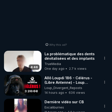
Why this ad?
La problématique des dents
dévitalisées et des implants
TrueMedia
4:46
One day ago
2.7 k views
Allô Loupdi 186 - Célérus -
(Libre Antenne) - Loup
Divergent 2026.08.06
Loup_Divergent_Reposts
3:20:08
14 hours ago
636 views
Dernière vidéo sur CB
Excaliburnes