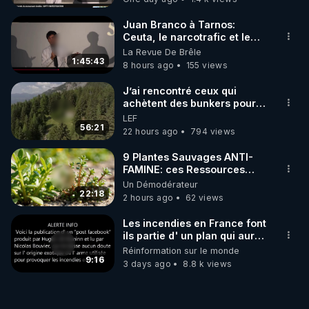
Juan Branco à Tarnos:
Ceuta, le narcotrafic et le
pouvoir en France
La Revue De Brêle
1:45:43
8 hours ago
155 views
J’ai rencontré ceux qui
achètent des bunkers pour
survivre à la fin du monde
LEF
56:21
22 hours ago
794 views
9 Plantes Sauvages ANTI-
FAMINE: ces Ressources
NUTRITIVES&MéDICINALES"gratuite
Un Démodérateur
JARDIN&des Haies
22:18
2 hours ago
62 views
Les incendies en France font
ils partie d' un plan qui aurait
débuté le 11 septembre 2001
Réinformation sur le monde
?
9:16
3 days ago
8.8 k views