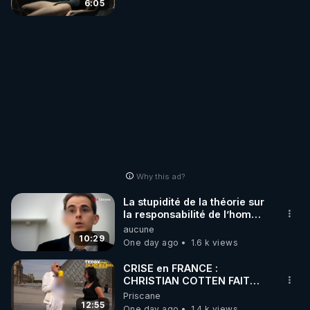
6:05
Why this ad?
La stupidité de la théorie sur
la responsabilité de l’homme
concernant le dioxyde de
aucune
carbone.
10:29
One day ago
1.6 k views
CRISE en FRANCE :
CHRISTIAN COTTEN FAIT
une étrange découverte
Priscane
12:55
One day ago
1.4 k views