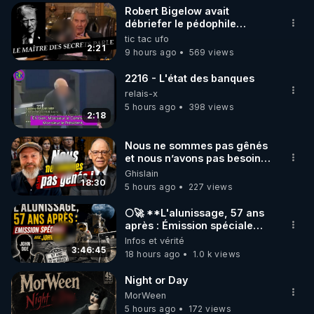
Robert Bigelow avait
▶ 30 jours gratuit sur l’application de méditation et 
débriefer le pédophile
génocidaire de donald j
tic tac ufo
de bien-être ENVOL :

trump
2:21
9 hours ago
569 views
Rendez-vous sur 
https://www.envol.app/code
 avec 
le code : REGENERE
2216 - L'état des banques
relais-x
5 hours ago
398 views
2:18
Nous ne sommes pas gênés
et nous n’avons pas besoin
de nous excuser ! #jw
Ghislain
#jehovah #collegecentral
18:30
5 hours ago
227 views
🌕🚀 **L'alunissage, 57 ans
après : Émission spéciale
avec John Doe !** 👨 🚀✨
Infos et vérité
3:46:45
18 hours ago
1.0 k views
Night or Day
MorWeen
5 hours ago
172 views