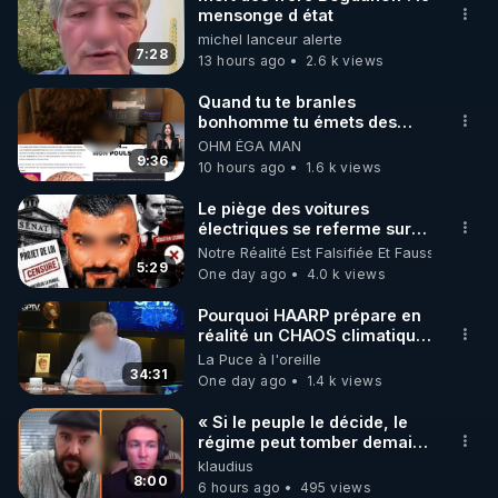
mensonge d état
🌱 INSTAGRAM

michel lanceur alerte
7:28
13 hours ago
2.6 k views
https://www.instagram.com/rdlr_thierrycasasnovas/
http://rgnr.li/instagram
Quand tu te branles
bonhomme tu émets des
ondes ils ont juste omis de
OHM ÉGA MAN
🌱 LA NEWSLETTER

t'expliquer
9:36
10 hours ago
1.6 k views
Pour ne pas rater l’actualité RGNR (stages, 
Le piège des voitures
électriques se referme sur
http://rgnr.li/news
les usagers !
Notre Réalité Est Falsifiée Et Fausse
5:29
One day ago
4.0 k views
🌱 VIDÉOS NON CENSURÉES SUR ODYSEE 

Toutes les vidéos Youtube sont aussi sur la 
Pourquoi HAARP prépare en
réalité un CHAOS climatique,
on répond
La Puce à l'oreille
http://rgnr.li/odysee
34:31
One day ago
1.4 k views
🌱 LES STAGES EN PRÉSENTIEL

« Si le peuple le décide, le
régime peut tomber demain !
»
klaudius
http://rgnr.li/stages
8:00
6 hours ago
495 views