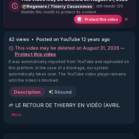
still needs 125
Regenere / Thierry Casasnovas
Shields this month to protect its content
Protect this video
42 views
Posted on YouTube 12 years ago
This video may be deleted on August 31, 2026 —
Protect this video
It was automatically imported from YouTube and replicated on
this platform.
In the case of a blockage, our system
automatically takes over. The YouTube video player remains
until the video is blocked.
Description
Résumé
🌱 LE RETOUR DE THIERRY EN VIDÉO (AVRIL 
2022)!

More
Découvrez la saison 2 des vidéos sur le nouveau 
https://www.rgnr.fr/presentation.html