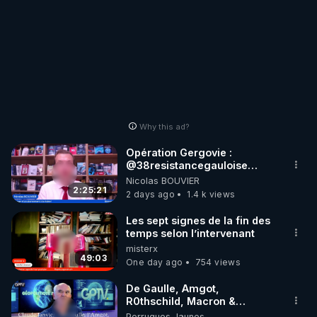
Why this ad?
Opération Gergovie :
‪@38resistancegauloise‬
‪@MarionSigautOfficiel‬
Nicolas BOUVIER
‪@gladysriifard5710‬ Laëtitia
2:25:21
2 days ago
1.4 k views
Les sept signes de la fin des
temps selon l’intervenant
misterx
49:03
One day ago
754 views
De Gaulle, Amgot,
R0thschild, Macron &
Pompidou… Macron Claude
Perruques Jaunes