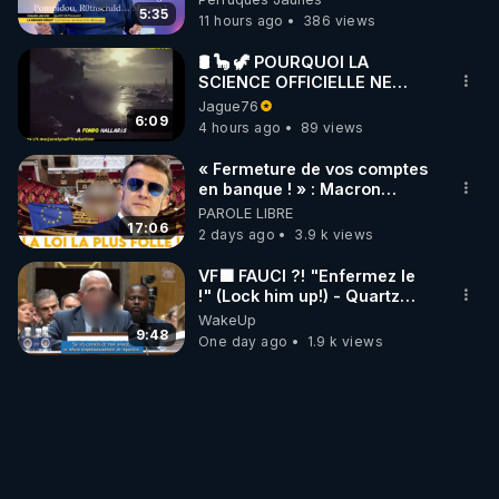
Janvier, GPTV, 18 X 2024
5:35
11 hours ago
386 views
🛢 🦕 🦖 POURQUOI LA
SCIENCE OFFICIELLE NE
CONNAÎT-ELLE PAS LA VRAIE
Jague76
ORIGINE DU PÉTROLE ?
6:09
4 hours ago
89 views
« Fermeture de vos comptes
en banque ! » : Macron
impose une loi folle !
PAROLE LIBRE
17:06
2 days ago
3.9 k views
VF🟩 FAUCI ?! "Enfermez le
!" (Lock him up!) - Quartz
Traduction
WakeUp
9:48
One day ago
1.9 k views