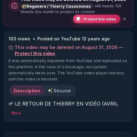
still needs 125
Regenere / Thierry Casasnovas
Shields this month to protect its content
Protect this video
103 views
Posted on YouTube 12 years ago
This video may be deleted on August 31, 2026 —
Protect this video
It was automatically imported from YouTube and replicated on
this platform.
In the case of a blockage, our system
automatically takes over. The YouTube video player remains
until the video is blocked.
Description
Résumé
🌱 LE RETOUR DE THIERRY EN VIDÉO (AVRIL 
2022)!

More
Découvrez la saison 2 des vidéos sur le nouveau 
https://www.rgnr.fr/presentation.html