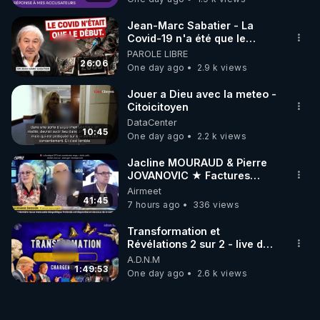
Jean-Marc Sabatier - La
Covid-19 n'a été que le
début - L'ARNm & l'ARNm-aa
PAROLE LIBRE
jusqu où auront-t-il ?
26:06
One day ago
2.9 k views
Jouer a Dieu avec la meteo -
Citoicitoyen
DataCenter
10:45
One day ago
2.2 k views
Jacline MOURAUD & Pierre
JOVANOVIC ★ Factures
Impayées : Où Est Passé Le
Airmeet
Pognon ?
41:45
7 hours ago
336 views
Transformation et
Révélations 2 sur 2 - live du
07/08/26
A.D.N.M
1:49:53
One day ago
2.6 k views