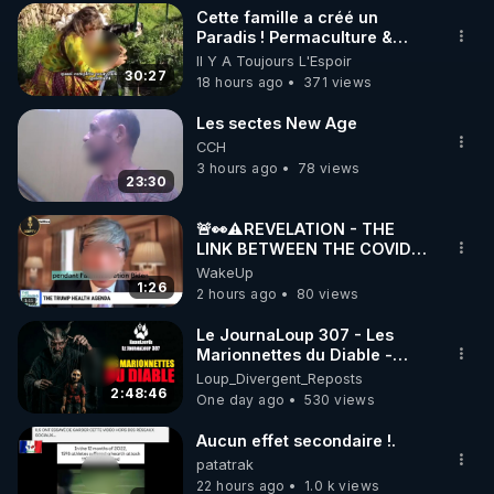
Cette famille a créé un
▶ 30 jours gratuit sur l’application de méditation et 
Paradis ! Permaculture &
Autonomie
Il Y A Toujours L'Espoir
de bien-être ENVOL :

30:27
18 hours ago
371 views
Rendez-vous sur 
https://www.envol.app/code
 avec 
le code : REGENERE
Les sectes New Age
CCH
3 hours ago
78 views
23:30
🚨👀⚠️REVELATION - THE
LINK BETWEEN THE COVID
VACCINE AND CANCER -LIEN
WakeUp
VACCIN COVID ET CANCER
1:26
2 hours ago
80 views
Le JournaLoup 307 - Les
Marionnettes du Diable -
Loup Divergent 2026.08.07
Loup_Divergent_Reposts
2:48:46
One day ago
530 views
Aucun effet secondaire !.
patatrak
22 hours ago
1.0 k views