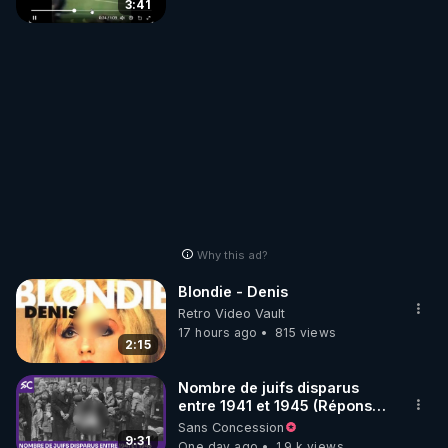
3:41
Why this ad?
Blondie - Denis
Retro Video Vault
17 hours ago
815 views
2:15
Nombre de juifs disparus
entre 1941 et 1945 (Réponse
à mes accusateurs)
Sans Concession
9:31
One day ago
1.9 k views