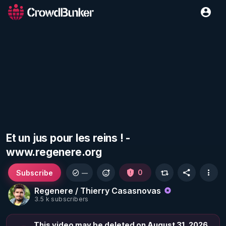
Et un jus pour les reins ! -
www.regenere.org
Subscribe
0
—
Regenere / Thierry Casasnovas
3.5 k subscribers
This video may be deleted on August 31, 2026