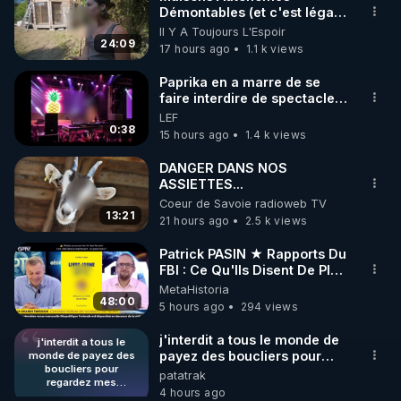
Démontables (et c'est légal).
🌱 INSTAGRAM

Visite éco village en
Il Y A Toujours L'Espoir
Bretagne
24:09
17 hours ago
1.1 k views
https://www.instagram.com/rdlr_thierrycasasnovas/
http://rgnr.li/instagram
Paprika en a marre de se
faire interdire de spectacle.
Elle décide donc de devenir
LEF
🌱 LA NEWSLETTER

DJ !
0:38
15 hours ago
1.4 k views
Pour ne pas rater l’actualité RGNR (stages, 
DANGER DANS NOS
ASSIETTES...
http://rgnr.li/news
Coeur de Savoie radioweb TV
13:21
21 hours ago
2.5 k views
🌱 VIDÉOS NON CENSURÉES SUR ODYSEE 

Toutes les vidéos Youtube sont aussi sur la 
Patrick PASIN ★ Rapports Du
FBI : Ce Qu'Ils Disent De Plus
Grave Sur Hitler
MetaHistoria
http://rgnr.li/odysee
48:00
5 hours ago
294 views
🌱 LES STAGES EN PRÉSENTIEL

j'interdit a tous le monde de
j'interdit a tous le
payez des boucliers pour
monde de payez des
boucliers pour
regardez mes publications
patatrak
http://rgnr.li/stages
regardez mes
(gratuites) quand ils le désire
4 hours ago
publications (gratuites)