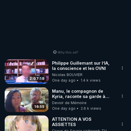
Why this ad?
Philippe Guillemant sur l’IA,
la conscience et les OVNI
Nicolas BOUVIER
2:07:19
One day ago
1.4 k views
Manu, le compagnon de
Kyria, raconte sa garde à
vue musclée. PARTAGEZ!
Devoir de Mémoire
16:55
One day ago
2.6 k views
ATTENTION A VOS
ASSIETTES
Coeur de Savoie radioweb TV