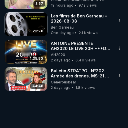
3:57
19 hours ago
972 views
Les films de Ben Garneau =
2026-08-08
Ben Garneau
23:26
One day ago
2.1 k views
ANTOINE PRÉSENTE
AH2020 LE LIVE 20H ***DU
06/08/2026***
AH2020
1:35:50
2 days ago
6.4 k views
Bulletin STRATPOL N°302.
Armée des drones, MS-21 en
série, missiles coréens.
Generousbear
07.08.2026.
44:48
2 days ago
1.8 k views