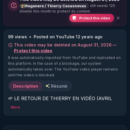
still needs 125
Regenere / Thierry Casasnovas
Shields this month to protect its content
Protect this video
99 views
Posted on YouTube 12 years ago
This video may be deleted on August 31, 2026 —
Protect this video
It was automatically imported from YouTube and replicated on
this platform.
In the case of a blockage, our system
automatically takes over. The YouTube video player remains
until the video is blocked.
Description
Résumé
🌱 LE RETOUR DE THIERRY EN VIDÉO (AVRIL 
2022)!

More
Découvrez la saison 2 des vidéos sur le nouveau 
https://www.rgnr.fr/presentation.html