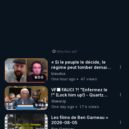
Why this ad?
« Si le peuple le décide, le
régime peut tomber demain !
»
klaudius
8:00
One hour ago
47 views
VF🟩 FAUCI ?! "Enfermez le
!" (Lock him up!) - Quartz
Traduction
WakeUp
9:48
One day ago
1.7 k views
Les films de Ben Garneau =
2026-08-05
Ben Garneau