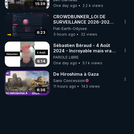
15:39
One day ago
2.2 k views
CROWDBUNKER_LOI DE
SURVEILLANCE 2026-2027
DES RESEAUX SOCIAUX -
Flat-Earth-Odysee
FERMETURE DE COMPTES A
6:23
3 hours ago
32 views
VENIR ?
Sébastien Béraud - 4 Août
2024 - Incroyable mais vrai,
partagez svp...
PAROLE LIBRE
6:14
One day ago
5.1 k views
De Hiroshima à Gaza
Sans Concession
11 hours ago
143 views
6:36