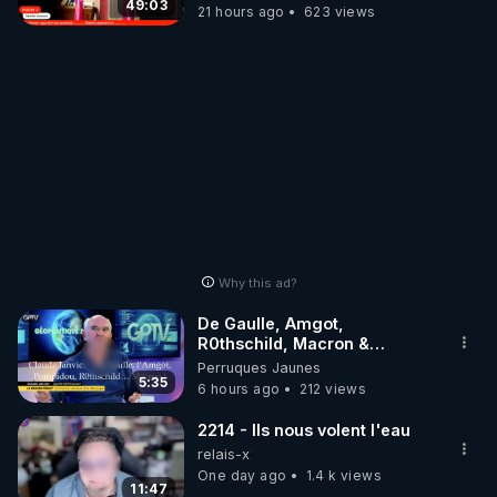
49:03
21 hours ago
623 views
Why this ad?
De Gaulle, Amgot,
R0thschild, Macron &
Pompidou… Macron Claude
Perruques Jaunes
Janvier, GPTV, 18 X 2024
5:35
6 hours ago
212 views
2214 - Ils nous volent l'eau
relais-x
One day ago
1.4 k views
11:47