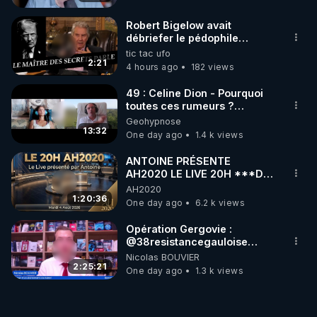
Robert Bigelow avait
débriefer le pédophile
génocidaire de donald j
tic tac ufo
trump
2:21
4 hours ago
182 views
49 : Celine Dion - Pourquoi
toutes ces rumeurs ?
Enquête sous hypnose
Geohypnose
13:32
One day ago
1.4 k views
ANTOINE PRÉSENTE
AH2020 LE LIVE 20H ***DU
04/08/2026*** 📷LE
AH2020
GRAND RÉVEIL EST EN
1:20:36
One day ago
6.2 k views
MARCHE 📷
Opération Gergovie :
‪@38resistancegauloise‬
‪@MarionSigautOfficiel‬
Nicolas BOUVIER
‪@gladysriifard5710‬ Laëtitia
2:25:21
One day ago
1.3 k views