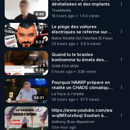
dévitalisées et des implants
🌱 INSTAGRAM

TrueMedia
4:46
18 hours ago
1.3 k views
https://www.instagram.com/rdlr_thierrycasasnovas/
http://rgnr.li/instagram
Le piège des voitures
électriques se referme sur
les usagers !
Notre Réalité Est Falsifiée Et Fausse
🌱 LA NEWSLETTER

5:29
23 hours ago
3.6 k views
Pour ne pas rater l’actualité RGNR (stages, 
Quand tu te branles
bonhomme tu émets des
http://rgnr.li/news
ondes ils ont juste omis de
OHM ÉGA MAN
t'expliquer
9:36
5 hours ago
538 views
🌱 VIDÉOS NON CENSURÉES SUR ODYSEE 

Toutes les vidéos Youtube sont aussi sur la 
Pourquoi HAARP prépare en
réalité un CHAOS climatique,
on répond
La Puce à l'oreille
http://rgnr.li/odysee
34:31
20 hours ago
973 views
🌱 LES STAGES EN PRÉSENTIEL

https://www.youtube.com/watch?
v=qlMXorx6xqI Soutien à
tous les gardiens du Vivant
Anthony Brun-Maestroni
http://rgnr.li/stages
One hour ago