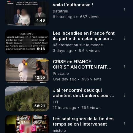
voila l'euthanasie !
▶ 30 jours gratuit sur l’application de méditation et 
patatrak
de bien-être ENVOL :

8 hours ago
667 views
4:49
Rendez-vous sur 
https://www.envol.app/code
 avec 
le code : REGENERE
Les incendies en France font
ils partie d' un plan qui aurait
débuté le 11 septembre 2001
Réinformation sur le monde
?
9:16
3 days ago
8.6 k views
CRISE en FRANCE :
CHRISTIAN COTTEN FAIT
une étrange découverte
Priscane
12:55
One day ago
906 views
J’ai rencontré ceux qui
achètent des bunkers pour
survivre à la fin du monde
LEF
56:21
17 hours ago
566 views
Les sept signes de la fin des
temps selon l’intervenant
misterx