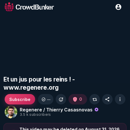
Et un jus pour les reins ! -
www.regenere.org
Subscribe
0
—
Regenere / Thierry Casasnovas
3.5 k subscribers
This video may be deleted on August 31, 2026