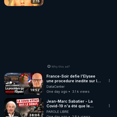
2:15
Why this ad?
France-Soir defie l'Elysee
une procedure inedite sur la
sante du president - Nexus
DataCenter
19:52
One day ago
3.1 k views
Jean-Marc Sabatier - La
Covid-19 n'a été que le
début - L'ARNm & l'ARNm-aa
PAROLE LIBRE
jusqu où auront-t-il ?
26:06
One day ago
2.8 k views