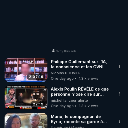
Why this ad?
Philippe Guillemant sur l’IA,
la conscience et les OVNI
Nicolas BOUVIER
2:07:19
One day ago
1.3 k views
Alexis Poulin RÉVÈLE ce que
personne n'ose dire sur
l'Union européenne (C'est
michel lanceur alerte
explosif)
22:19
One day ago
1.3 k views
Manu, le compagnon de
Kyria, raconte sa garde à
vue musclée. PARTAGEZ!
Devoir de Mémoire