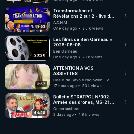
Transformation et
Révélations 2 sur 2 - live du
07/08/26
A.D.N.M
1:49:53
One day ago
2.5 k views
Les films de Ben Garneau =
2026-08-08
Ben Garneau
23:26
One day ago
2.1 k views
ATTENTION A VOS
ASSIETTES
Coeur de Savoie radioweb TV
3:57
17 hours ago
834 views
Bulletin STRATPOL N°302.
Armée des drones, MS-21 en
série, missiles coréens.
Generousbear
07.08.2026.
44:48
2 days ago
1.8 k views