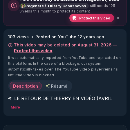
still needs 125
Regenere / Thierry Casasnovas
Shields this month to protect its content
Protect this video
103 views
Posted on YouTube 12 years ago
This video may be deleted on August 31, 2026 —
Protect this video
It was automatically imported from YouTube and replicated on
this platform.
In the case of a blockage, our system
automatically takes over. The YouTube video player remains
until the video is blocked.
Description
Résumé
🌱 LE RETOUR DE THIERRY EN VIDÉO (AVRIL 
2022)!

More
Découvrez la saison 2 des vidéos sur le nouveau 
https://www.rgnr.fr/presentation.html