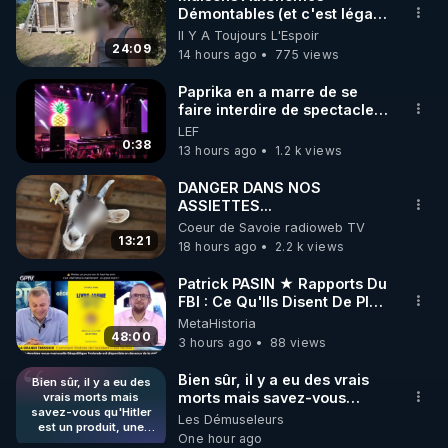
Démontables (et c'est légal).
🌱 INSTAGRAM

Visite éco village en
Il Y A Toujours L'Espoir
Bretagne
24:09
14 hours ago
775 views
https://www.instagram.com/rdlr_thierrycasasnovas/
http://rgnr.li/instagram
Paprika en a marre de se
faire interdire de spectacle.
Elle décide donc de devenir
LEF
🌱 LA NEWSLETTER

DJ !
0:38
13 hours ago
1.2 k views
Pour ne pas rater l’actualité RGNR (stages, 
DANGER DANS NOS
ASSIETTES...
http://rgnr.li/news
Coeur de Savoie radioweb TV
13:21
18 hours ago
2.2 k views
🌱 VIDÉOS NON CENSURÉES SUR ODYSEE 

Toutes les vidéos Youtube sont aussi sur la 
Patrick PASIN ★ Rapports Du
FBI : Ce Qu'Ils Disent De Plus
Grave Sur Hitler
MetaHistoria
http://rgnr.li/odysee
48:00
3 hours ago
88 views
🌱 LES STAGES EN PRÉSENTIEL

Bien sûr, il y a eu des vrais
Bien sûr, il y a eu des
morts mais savez-vous
vrais morts mais
savez-vous qu'Hitler
qu'Hitler est un produit, une
Les Démuseleurs
http://rgnr.li/stages
est un produit, une
mise en scène des
One hour ago
mise en scène des