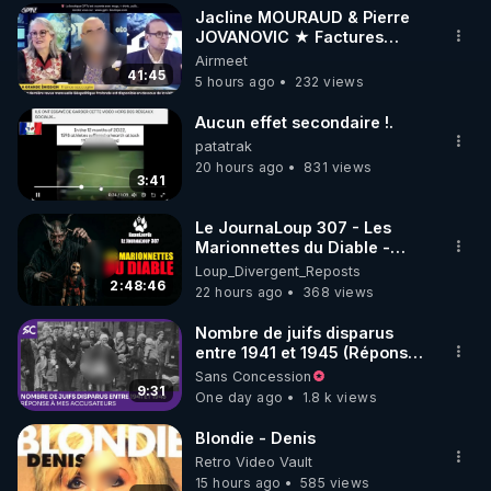
plus de guerres.
Jacline MOURAUD & Pierre
▶ 30 jours gratuit sur l’application de méditation et 
JOVANOVIC ★ Factures
Impayées : Où Est Passé Le
Airmeet
de bien-être ENVOL :

Pognon ?
41:45
5 hours ago
232 views
Rendez-vous sur 
https://www.envol.app/code
 avec 
le code : REGENERE
Aucun effet secondaire !.
patatrak
20 hours ago
831 views
3:41
Le JournaLoup 307 - Les
Marionnettes du Diable -
Loup Divergent 2026.08.07
Loup_Divergent_Reposts
2:48:46
22 hours ago
368 views
Nombre de juifs disparus
entre 1941 et 1945 (Réponse
à mes accusateurs)
Sans Concession
9:31
One day ago
1.8 k views
Blondie - Denis
Retro Video Vault
15 hours ago
585 views