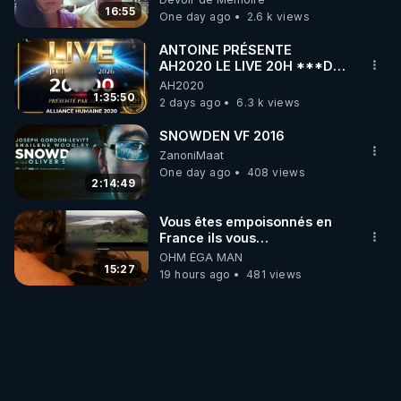
16:55
One day ago
2.6 k views
ANTOINE PRÉSENTE
AH2020 LE LIVE 20H ***DU
06/08/2026***
AH2020
1:35:50
2 days ago
6.3 k views
SNOWDEN VF 2016
ZanoniMaat
One day ago
408 views
2:14:49
Vous êtes empoisonnés en
France ils vous
empoisonnent tranquille
OHM ÉGA MAN
15:27
19 hours ago
481 views