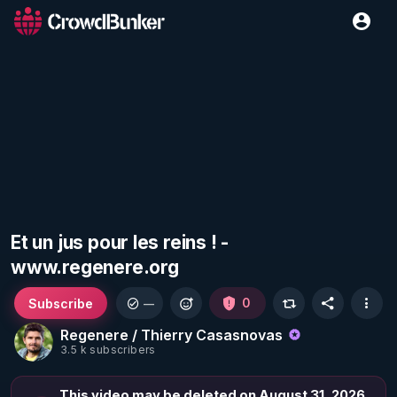
Et un jus pour les reins ! -
www.regenere.org
Subscribe
0
—
Regenere / Thierry Casasnovas
3.5 k subscribers
This video may be deleted on August 31, 2026