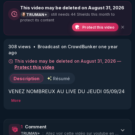
This video may be deleted on August 31, 2026
still needs 44 Shields this month to
TRUMAN+
protect its content
Protect this video
308 views
Broadcast on CrowdBunker one year
ago
This video may be deleted on August 31, 2026 —
Protect this video
Description
Résumé
VENEZ NOMBREUX AU LIVE DU JEUDI 05/09/24 
10H :

More
La Vérité en Questions Vue du Star-Force Café :

Invité : Ole Dammegard.

Sujet : Décryptage du #TrumanShow mondial de 
1
Comment
l'histoire contemporaine.

TRUMAN+
:
Allez voir cette vidéo sur youtube en activant les sous titres en français : htt...