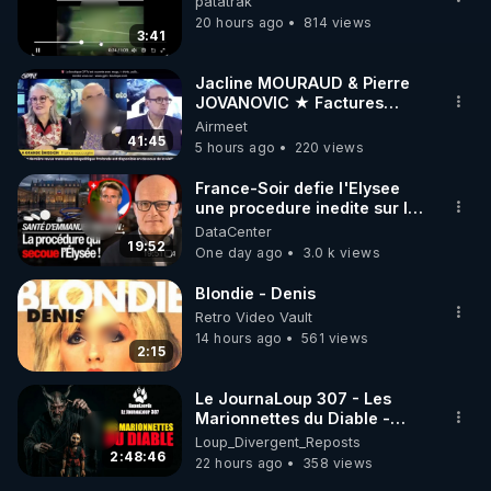
patatrak
20 hours ago
814 views
3:41
Jacline MOURAUD & Pierre
JOVANOVIC ★ Factures
Impayées : Où Est Passé Le
Airmeet
Pognon ?
41:45
5 hours ago
220 views
France-Soir defie l'Elysee
une procedure inedite sur la
sante du president - Nexus
DataCenter
19:52
One day ago
3.0 k views
Blondie - Denis
Retro Video Vault
14 hours ago
561 views
2:15
Le JournaLoup 307 - Les
Marionnettes du Diable -
Loup Divergent 2026.08.07
Loup_Divergent_Reposts
2:48:46
22 hours ago
358 views