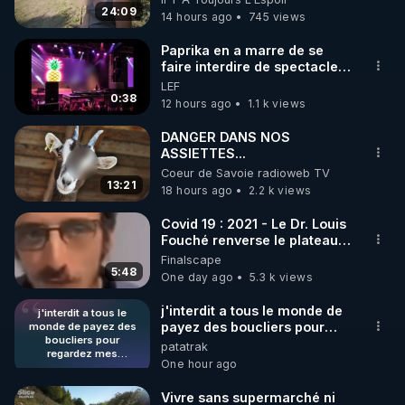
https://vk.com/bestofcomputer
Bretagne
24:09
14 hours ago
745 views
Paprika en a marre de se
faire interdire de spectacle.
https://odysee.com/@Bestofcomputer:1
Elle décide donc de devenir
LEF
DJ !
0:38
12 hours ago
1.1 k views
https://twitter.com/bestofcomputer
DANGER DANS NOS
ASSIETTES...
Coeur de Savoie radioweb TV
13:21
18 hours ago
2.2 k views
https://www.facebook.com/bestofcomputer
Covid 19 : 2021 - Le Dr. Louis
Fouché renverse le plateau
de CNews !
Finalscape
https://rumble.com/bestofcomputer
5:48
One day ago
5.3 k views
j'interdit a tous le monde de
j'interdit a tous le
payez des boucliers pour
monde de payez des
https://t.me/bestofcomputerlive
boucliers pour
regardez mes publications
patatrak
regardez mes
(gratuites) quand ils le désire
One hour ago
publications (gratuites)
juste pour protégé les
quand ils le désire juste
escrocs qui utilise
https://www.twitch.tv/bestofcomputer
pour protégé les
Vivre sans supermarché ni