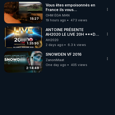
Vous êtes empoisonnés en
France ils vous
empoisonnent tranquille
OHM ÉGA MAN
15:27
19 hours ago
473 views
ANTOINE PRÉSENTE
AH2020 LE LIVE 20H ***DU
06/08/2026***
AH2020
1:35:50
2 days ago
6.3 k views
SNOWDEN VF 2016
ZanoniMaat
One day ago
405 views
2:14:49