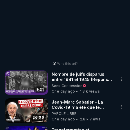
Why this ad?
Nombre de juifs disparus
entre 1941 et 1945 (Réponse
à mes accusateurs)
Sans Concession
9:31
One day ago
1.8 k views
Jean-Marc Sabatier - La
Covid-19 n'a été que le
début - L'ARNm & l'ARNm-aa
PAROLE LIBRE
jusqu où auront-t-il ?
26:06
One day ago
2.8 k views
Transformation et