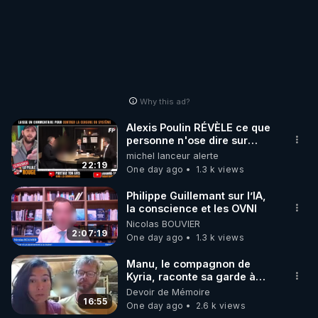
Why this ad?
Alexis Poulin RÉVÈLE ce que
personne n'ose dire sur
l'Union européenne (C'est
michel lanceur alerte
explosif)
22:19
One day ago
1.3 k views
Philippe Guillemant sur l’IA,
la conscience et les OVNI
Nicolas BOUVIER
2:07:19
One day ago
1.3 k views
Manu, le compagnon de
Kyria, raconte sa garde à
vue musclée. PARTAGEZ!
Devoir de Mémoire
16:55
One day ago
2.6 k views