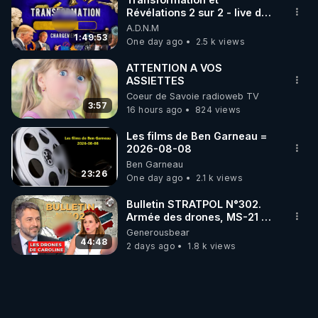
Révélations 2 sur 2 - live du
07/08/26
A.D.N.M
1:49:53
One day ago
2.5 k views
ATTENTION A VOS
ASSIETTES
Coeur de Savoie radioweb TV
3:57
16 hours ago
824 views
Les films de Ben Garneau =
2026-08-08
Ben Garneau
23:26
One day ago
2.1 k views
Bulletin STRATPOL N°302.
Armée des drones, MS-21 en
série, missiles coréens.
Generousbear
07.08.2026.
44:48
2 days ago
1.8 k views