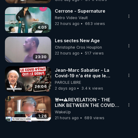
Cerrone - Supernature
Retro Video Vault
22 hours ago
663 views
4:05
Les sectes New Age
Christophe Cros Houplon
22 hours ago
517 views
23:30
Jean-Marc Sabatier - La
Covid-19 n'a été que le
début - L'ARNm & l'ARNm-aa
PAROLE LIBRE
jusqu où auront-t-il ?
26:06
2 days ago
3.4 k views
🚨👀⚠️REVELATION - THE
LINK BETWEEN THE COVID
VACCINE AND CANCER -LIEN
WakeUp
VACCIN COVID ET CANCER
1:26
21 hours ago
689 views