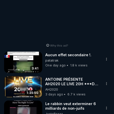
Why this ad?
Aucun effet secondaire !.
patatrak
One day ago
1.8 k views
3:41
ANTOINE PRÉSENTE
AH2020 LE LIVE 20H ***DU
06/08/2026***
AH2020
1:35:50
3 days ago
6.7 k views
Le rabbin veut exterminer 6
milliards de non-juifs
JusteBzzzz