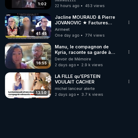
1:02
22 hours ago
453 views
Jacline MOURAUD & Pierre
JOVANOVIC ★ Factures
Impayées : Où Est Passé Le
Airmeet
Pognon ?
41:45
One day ago
774 views
Manu, le compagnon de
Kyria, raconte sa garde à
vue musclée. PARTAGEZ!
Devoir de Mémoire
16:55
2 days ago
2.9 k views
LA FILLE qu'EPSTEIN
VOULAIT CACHER
michel lanceur alerte
13:50
2 days ago
3.7 k views