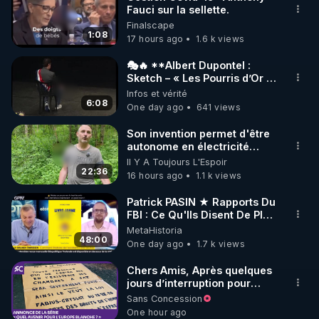
Fauci sur la sellette.
🌱 INSTAGRAM

Finalscape
1:08
17 hours ago
1.6 k views
https://www.instagram.com/rdlr_thierrycasasnovas/
http://rgnr.li/instagram
🎭🔥 **Albert Dupontel :
Sketch – « Les Pourris d’Or »
🏆💰**
Infos et vérité
🌱 LA NEWSLETTER

6:08
One day ago
641 views
Pour ne pas rater l’actualité RGNR (stages, 
Son invention permet d'être
autonome en électricité
http://rgnr.li/news
avec un simple ruisseau
Il Y A Toujours L'Espoir
22:36
16 hours ago
1.1 k views
🌱 VIDÉOS NON CENSURÉES SUR ODYSEE 

Toutes les vidéos Youtube sont aussi sur la 
Patrick PASIN ★ Rapports Du
FBI : Ce Qu'Ils Disent De Plus
Grave Sur Hitler
MetaHistoria
http://rgnr.li/odysee
48:00
One day ago
1.7 k views
🌱 LES STAGES EN PRÉSENTIEL

Chers Amis, Après quelques
jours d’interruption pour
clarifier ma position
Sans Concession
http://rgnr.li/stages
concernant le nombre de
One hour ago