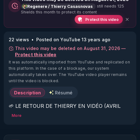
still needs 125
Regenere / Thierry Casasnovas
Shields this month to protect its content
Protect this video
22 views
Posted on YouTube 13 years ago
This video may be deleted on August 31, 2026 —
Protect this video
It was automatically imported from YouTube and replicated on
this platform.
In the case of a blockage, our system
automatically takes over. The YouTube video player remains
until the video is blocked.
Description
Résumé
🌱 LE RETOUR DE THIERRY EN VIDÉO (AVRIL 
2022)!

More
Découvrez la saison 2 des vidéos sur le nouveau 
https://www.rgnr.fr/presentation.html