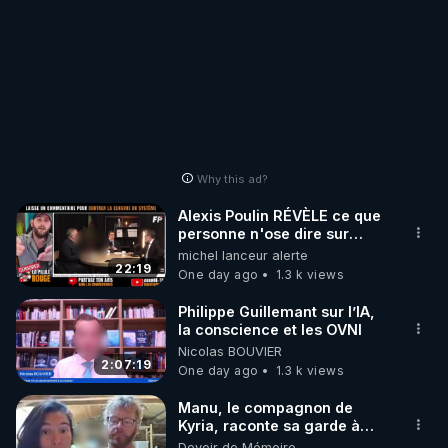
Why this ad?
Alexis Poulin RÉVÈLE ce que
personne n'ose dire sur
l'Union européenne (C'est
michel lanceur alerte
explosif)
22:19
One day ago
1.3 k views
Philippe Guillemant sur l’IA,
la conscience et les OVNI
Nicolas BOUVIER
2:07:19
One day ago
1.3 k views
Manu, le compagnon de
Kyria, raconte sa garde à
vue musclée. PARTAGEZ!
Devoir de Mémoire