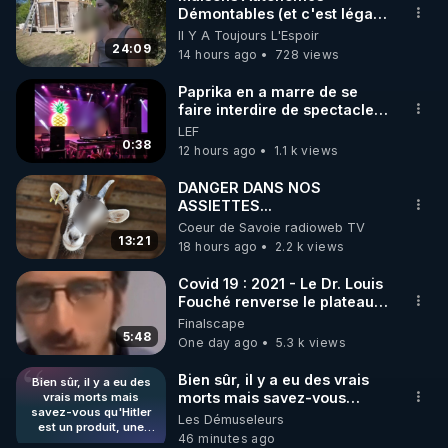
Démontables (et c'est légal).
🌱 INSTAGRAM

Visite éco village en
Il Y A Toujours L'Espoir
Bretagne
24:09
14 hours ago
728 views
https://www.instagram.com/rdlr_thierrycasasnovas/
http://rgnr.li/instagram
Paprika en a marre de se
faire interdire de spectacle.
Elle décide donc de devenir
LEF
🌱 LA NEWSLETTER

DJ !
0:38
12 hours ago
1.1 k views
Pour ne pas rater l’actualité RGNR (stages, 
DANGER DANS NOS
ASSIETTES...
http://rgnr.li/news
Coeur de Savoie radioweb TV
13:21
18 hours ago
2.2 k views
🌱 VIDÉOS NON CENSURÉES SUR ODYSEE 

Toutes les vidéos Youtube sont aussi sur la 
Covid 19 : 2021 - Le Dr. Louis
Fouché renverse le plateau
de CNews !
Finalscape
http://rgnr.li/odysee
5:48
One day ago
5.3 k views
🌱 LES STAGES EN PRÉSENTIEL

Bien sûr, il y a eu des vrais
Bien sûr, il y a eu des
morts mais savez-vous
vrais morts mais
savez-vous qu'Hitler
qu'Hitler est un produit, une
Les Démuseleurs
http://rgnr.li/stages
est un produit, une
mise en scène des
46 minutes ago
mise en scène des