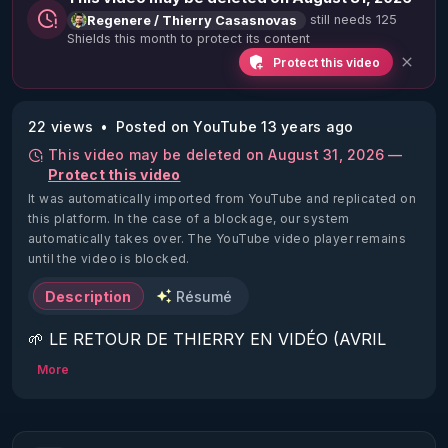
still needs 125
Regenere / Thierry Casasnovas
Shields this month to protect its content
Protect this video
22 views
Posted on YouTube 13 years ago
This video may be deleted on August 31, 2026 —
Protect this video
It was automatically imported from YouTube and replicated on
this platform.
In the case of a blockage, our system
automatically takes over. The YouTube video player remains
until the video is blocked.
Description
Résumé
🌱 LE RETOUR DE THIERRY EN VIDÉO (AVRIL 
2022)!

More
Découvrez la saison 2 des vidéos sur le nouveau 
https://www.rgnr.fr/presentation.html