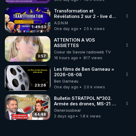
Transformation et
Révélations 2 sur 2 - live du
07/08/26
A.D.N.M
1:49:53
One day ago
2.5 k views
ATTENTION A VOS
ASSIETTES
Coeur de Savoie radioweb TV
3:57
16 hours ago
817 views
Les films de Ben Garneau =
2026-08-08
Ben Garneau
23:26
One day ago
2.0 k views
Bulletin STRATPOL N°302.
Armée des drones, MS-21 en
série, missiles coréens.
Generousbear
07.08.2026.
44:48
2 days ago
1.8 k views