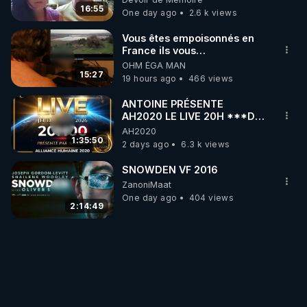
16:55
One day ago
2.6 k views
Vous êtes empoisonnés en
France ils vous
empoisonnent tranquille
OHM ÉGA MAN
15:27
19 hours ago
466 views
ANTOINE PRÉSENTE
AH2020 LE LIVE 20H ***DU
06/08/2026***
AH2020
1:35:50
2 days ago
6.3 k views
SNOWDEN VF 2016
ZanoniMaat
One day ago
404 views
2:14:49