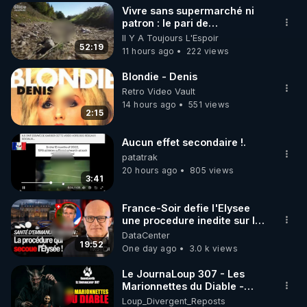
plus de guerres.
Vivre sans supermarché ni
▶ 30 jours gratuit sur l’application de méditation et 
patron : le pari de
l’autonomie
Il Y A Toujours L'Espoir
de bien-être ENVOL :

52:19
11 hours ago
222 views
Rendez-vous sur 
https://www.envol.app/code
 avec 
le code : REGENERE
Blondie - Denis
Retro Video Vault
14 hours ago
551 views
2:15
Aucun effet secondaire !.
patatrak
20 hours ago
805 views
3:41
France-Soir defie l'Elysee
une procedure inedite sur la
sante du president - Nexus
DataCenter
19:52
One day ago
3.0 k views
Le JournaLoup 307 - Les
Marionnettes du Diable -
Loup Divergent 2026.08.07
Loup_Divergent_Reposts