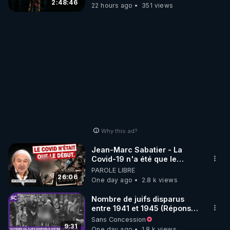
2:48:46
22 hours ago
351 views
Why this ad?
Jean-Marc Sabatier - La
Covid-19 n'a été que le
début - L'ARNm & l'ARNm-aa
PAROLE LIBRE
jusqu où auront-t-il ?
26:06
One day ago
2.8 k views
Nombre de juifs disparus
entre 1941 et 1945 (Réponse
à mes accusateurs)
Sans Concession
9:31
One day ago
1.8 k views