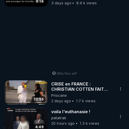
?
9:16
3 days ago
8.9 k views
Why this ad?
CRISE en FRANCE :
CHRISTIAN COTTEN FAIT
une étrange découverte
Priscane
12:55
2 days ago
1.7 k views
voila l'euthanasie !
patatrak
20 hours ago
1.3 k views
4:49