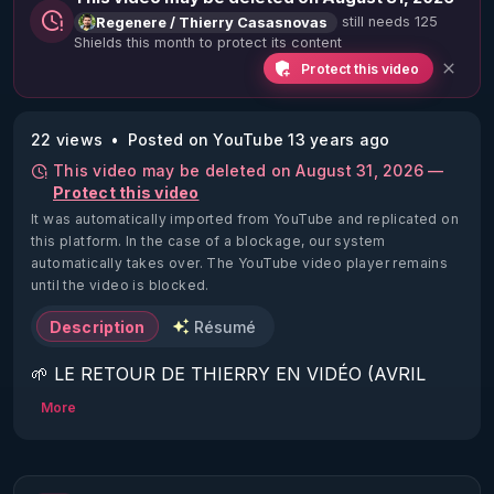
still needs 125
Regenere / Thierry Casasnovas
Shields this month to protect its content
Protect this video
22 views
Posted on YouTube 13 years ago
This video may be deleted on August 31, 2026 —
Protect this video
It was automatically imported from YouTube and replicated on
this platform.
In the case of a blockage, our system
automatically takes over. The YouTube video player remains
until the video is blocked.
Description
Résumé
🌱 LE RETOUR DE THIERRY EN VIDÉO (AVRIL 
2022)!

More
Découvrez la saison 2 des vidéos sur le nouveau 
https://www.rgnr.fr/presentation.html