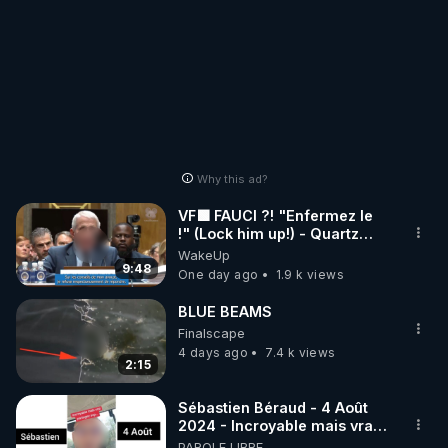
Why this ad?
VF🟩 FAUCI ?! "Enfermez le
!" (Lock him up!) - Quartz
Traduction
WakeUp
9:48
One day ago
1.9 k views
BLUE BEAMS
Finalscape
4 days ago
7.4 k views
2:15
Sébastien Béraud - 4 Août
2024 - Incroyable mais vrai,
partagez svp...
PAROLE LIBRE