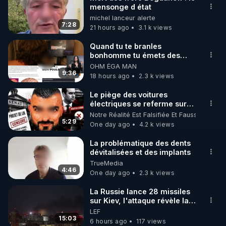
mensonge d état
🌱 INSTAGRAM

michel lanceur alerte
7:28
21 hours ago
3.1 k views
https://www.instagram.com/rdlr_thierrycasasnovas/
http://rgnr.li/instagram
Quand tu te branles
bonhomme tu émets des
ondes ils ont juste omis de
OHM ÉGA MAN
🌱 LA NEWSLETTER

t'expliquer
9:36
18 hours ago
2.3 k views
Pour ne pas rater l’actualité RGNR (stages, 
Le piège des voitures
électriques se referme sur
http://rgnr.li/news
les usagers !
Notre Réalité Est Falsifiée Et Fausse
5:29
One day ago
4.2 k views
🌱 VIDÉOS NON CENSURÉES SUR ODYSEE 

Toutes les vidéos Youtube sont aussi sur la 
La problématique des dents
dévitalisées et des implants
TrueMedia
http://rgnr.li/odysee
4:46
One day ago
2.3 k views
🌱 LES STAGES EN PRÉSENTIEL

La Russie lance 28 missiles
sur Kiev, l'attaque révèle la
faiblesse de Kiev
LEF
http://rgnr.li/stages
15:03
6 hours ago
117 views