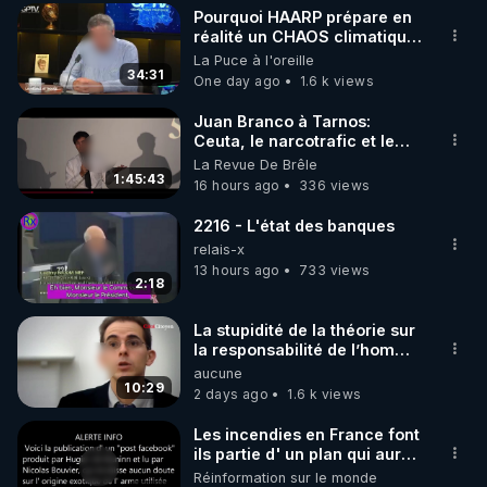
Pourquoi HAARP prépare en
▶ 30 jours gratuit sur l’application de méditation et 
réalité un CHAOS climatique,
on répond
La Puce à l'oreille
de bien-être ENVOL :

34:31
One day ago
1.6 k views
Rendez-vous sur 
https://www.envol.app/code
 avec 
le code : REGENERE
Juan Branco à Tarnos:
Ceuta, le narcotrafic et le
pouvoir en France
La Revue De Brêle
1:45:43
16 hours ago
336 views
2216 - L'état des banques
relais-x
13 hours ago
733 views
2:18
La stupidité de la théorie sur
la responsabilité de l’homme
concernant le dioxyde de
aucune
carbone.
10:29
2 days ago
1.6 k views
Les incendies en France font
ils partie d' un plan qui aurait
débuté le 11 septembre 2001
Réinformation sur le monde