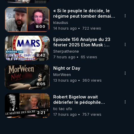
« Si le peuple le décide, le
régime peut tomber demain !
»
klaudius
8:00
14 hours ago
722 views
Episode 156 Analyse du 23
février 2025 Elon Musk :
Houston , on a un problème !
Sherpatheone
8:42
7 hours ago
65 views
Night or Day
MorWeen
13 hours ago
360 views
6:05
Robert Bigelow avait
débriefer le pédophile
génocidaire de donald j
tic tac ufo
trump
2:21
17 hours ago
757 views