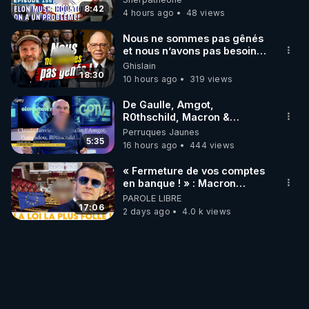
8:42
4 hours ago
48 views
Nous ne sommes pas gênés
et nous n’avons pas besoin
de nous excuser ! #jw
Ghislain
#jehovah #collegecentral
18:30
10 hours ago
319 views
De Gaulle, Amgot,
R0thschild, Macron &
Pompidou… Macron Claude
Perruques Jaunes
Janvier, GPTV, 18 X 2024
5:35
16 hours ago
444 views
« Fermeture de vos comptes
en banque ! » : Macron
impose une loi folle !
PAROLE LIBRE
17:06
2 days ago
4.0 k views