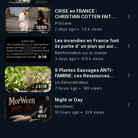
CRISE en FRANCE :
CHRISTIAN COTTEN FAIT
une étrange découverte
Priscane
12:55
2 days ago
1.6 k views
Les incendies en France font
ils partie d' un plan qui aurait
débuté le 11 septembre 2001
Réinformation sur le monde
?
9:16
3 days ago
8.9 k views
9 Plantes Sauvages ANTI-
FAMINE: ces Ressources
NUTRITIVES&MéDICINALES"gratuite
Un Démodérateur
JARDIN&des Haies
22:18
7 hours ago
165 views
Night or Day
MorWeen
10 hours ago
329 views
6:05