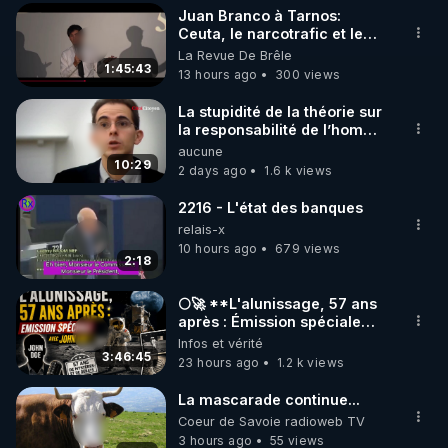
Juan Branco à Tarnos:
▶ 30 jours gratuit sur l’application de méditation et 
Ceuta, le narcotrafic et le
pouvoir en France
La Revue De Brêle
de bien-être ENVOL :

1:45:43
13 hours ago
300 views
Rendez-vous sur 
https://www.envol.app/code
 avec 
le code : REGENERE
La stupidité de la théorie sur
la responsabilité de l’homme
concernant le dioxyde de
aucune
carbone.
10:29
2 days ago
1.6 k views
2216 - L'état des banques
relais-x
10 hours ago
679 views
2:18
🌕🚀 **L'alunissage, 57 ans
après : Émission spéciale
avec John Doe !** 👨 🚀✨
Infos et vérité
3:46:45
23 hours ago
1.2 k views
La mascarade continue...
Coeur de Savoie radioweb TV
3 hours ago
55 views