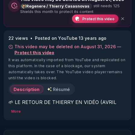
still needs 125
Regenere / Thierry Casasnovas
Shields this month to protect its content
Protect this video
22 views
Posted on YouTube 13 years ago
This video may be deleted on August 31, 2026 —
Protect this video
It was automatically imported from YouTube and replicated on
this platform.
In the case of a blockage, our system
automatically takes over. The YouTube video player remains
until the video is blocked.
Description
Résumé
🌱 LE RETOUR DE THIERRY EN VIDÉO (AVRIL 
2022)!

More
Découvrez la saison 2 des vidéos sur le nouveau 
https://www.rgnr.fr/presentation.html