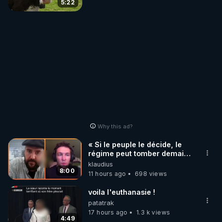
5:22
Why this ad?
« Si le peuple le décide, le
régime peut tomber demain !
»
klaudius
8:00
11 hours ago
698 views
voila l'euthanasie !
patatrak
17 hours ago
1.3 k views
4:49