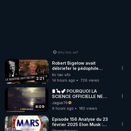
Why this ad?
Robert Bigelow avait
débriefer le pédophile
génocidaire de donald j
tic tac ufo
trump
2:21
14 hours ago
726 views
🛢 🦕 🦖 POURQUOI LA
SCIENCE OFFICIELLE NE
CONNAÎT-ELLE PAS LA VRAIE
Jague76
ORIGINE DU PÉTROLE ?
6:09
9 hours ago
180 views
Episode 156 Analyse du 23
février 2025 Elon Musk :
Houston , on a un problème !
Sherpatheone