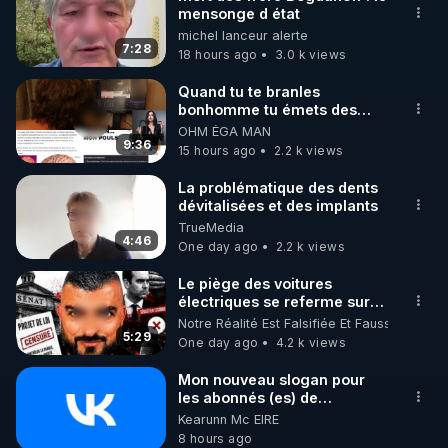
mensonge d état
🌱 INSTAGRAM

michel lanceur alerte
7:28
18 hours ago
3.0 k views
https://www.instagram.com/rdlr_thierrycasasnovas/
http://rgnr.li/instagram
Quand tu te branles
bonhomme tu émets des
ondes ils ont juste omis de
OHM ÉGA MAN
🌱 LA NEWSLETTER

t'expliquer
9:36
15 hours ago
2.2 k views
Pour ne pas rater l’actualité RGNR (stages, 
La problématique des dents
dévitalisées et des implants
http://rgnr.li/news
TrueMedia
4:46
One day ago
2.2 k views
🌱 VIDÉOS NON CENSURÉES SUR ODYSEE 

Toutes les vidéos Youtube sont aussi sur la 
Le piège des voitures
électriques se referme sur
les usagers !
Notre Réalité Est Falsifiée Et Fausse
http://rgnr.li/odysee
5:29
One day ago
4.2 k views
🌱 LES STAGES EN PRÉSENTIEL

Mon nouveau slogan pour
les abonnés (es) de
CrowdBunker : "La gratuité,
Kearunn Mc EIRE
http://rgnr.li/stages
c'est pour vous. Le travail,
8 hours ago