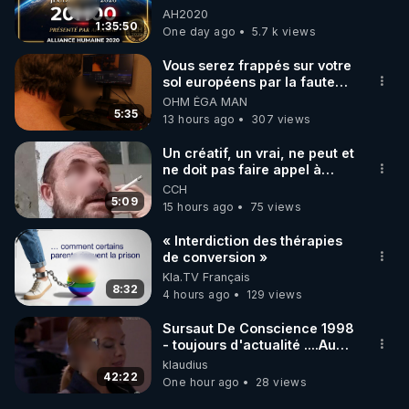
06/08/2026***
AH2020
1:35:50
One day ago
5.7 k views
Vous serez frappés sur votre
sol européens par la faute
des dirigeants qui s'en
OHM ÉGA MAN
mettent dans le nez
5:35
13 hours ago
307 views
Un créatif, un vrai, ne peut et
ne doit pas faire appel à
l'intelligence artificielle
CCH
5:09
15 hours ago
75 views
« Interdiction des thérapies
de conversion »
Kla.TV Français
8:32
4 hours ago
129 views
Sursaut De Conscience 1998
- toujours d'actualité ....Au
Dela Du Réel
klaudius
42:22
One hour ago
28 views