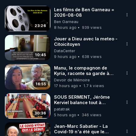
http://rgnr.li/facebook
Les films de Ben Garneau =
2026-08-08
🌱 INSTAGRAM

Ben Garneau
23:26
8 hours ago
939 views
https://www.instagram.com/rdlr_thierrycasasnovas/
http://rgnr.li/instagram
Jouer a Dieu avec la meteo -
Citoicitoyen
DataCenter
🌱 LA NEWSLETTER

10:45
9 hours ago
638 views
Pour ne pas rater l’actualité RGNR (stages, 
Manu, le compagnon de
Kyria, raconte sa garde à
http://rgnr.li/news
vue musclée. PARTAGEZ!
Devoir de Mémoire
16:55
17 hours ago
1.7 k views
🌱 VIDÉOS NON CENSURÉES SUR ODYSEE 

Toutes les vidéos Youtube sont aussi sur la 
SOUS SERMENT, Jérôme
Kerviel balance tout à
l'Assemblée !
patatrak
http://rgnr.li/odysee
30:36
5 hours ago
346 views
🌱 LES STAGES EN PRÉSENTIEL

Jean-Marc Sabatier - La
Covid-19 n'a été que le