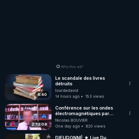
Why this ad?
Le scandale des livres
détruits
tourdedavid
6:40
14 hours ago
153 views
Conférence sur les ondes
électromagnétiques par
Grégoire Caustru et Bart de
Nicolas BOUVIER
Wever !
2:13:08
One day ago
820 views
DIEUDONNÉ ★ Live Du