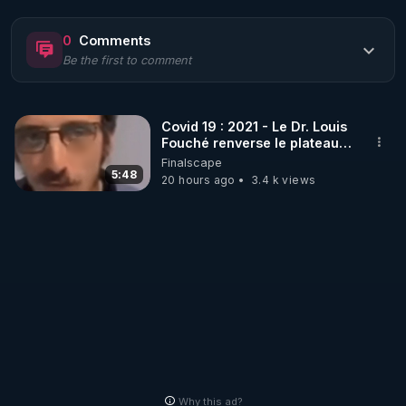
https://www.rgnr.fr/presentation.html
0
Comments
Be the first to comment
🌱 LE MAGAZINE RÉGÉNÈRE 

http://rgnr.li/ymag
Covid 19 : 2021 - Le Dr. Louis
Fouché renverse le plateau
🌱 LA BOUTIQUE DU MAGAZINE

de CNews !
Finalscape
Pour obtenir les anciens numéros que vous avez 
5:48
20 hours ago
3.4 k views
https://boutique.magazine-regenere.fr/
🌱 FIL TELEGRAM

Écoutez les podcasts gratuits de Thierry et les 
https://t.me/rgnr_fr
🌱 FACEBOOK

Why this ad?