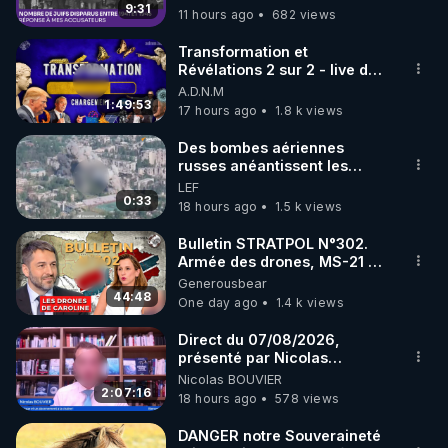
9:31
11 hours ago
682 views
code : REGENERE10

Transformation et
▶ 30 jours gratuit sur l’application de méditation et 
Révélations 2 sur 2 - live du
07/08/26
A.D.N.M
de bien-être ENVOL :

1:49:53
17 hours ago
1.8 k views
Rendez-vous sur 
https://www.envol.app/code
 avec 
le code : REGENERE
Des bombes aériennes
russes anéantissent les
centres de contrôle de
LEF
drones de 3 brigades
0:33
18 hours ago
1.5 k views
ukrainienne
Bulletin STRATPOL N°302.
Armée des drones, MS-21 en
série, missiles coréens.
Generousbear
07.08.2026.
44:48
One day ago
1.4 k views
Direct du 07/08/2026,
présenté par Nicolas
BOUVIER
Nicolas BOUVIER
2:07:16
18 hours ago
578 views
DANGER notre Souveraineté