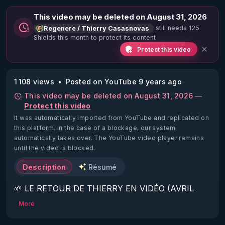
This video may be deleted on August 31, 2026
still needs 125
Regenere / Thierry Casasnovas
Shields this month to protect its content
Protect this video
1 108 views
Posted on YouTube 9 years ago
This video may be deleted on August 31, 2026 —
Protect this video
It was automatically imported from YouTube and replicated on
this platform.
In the case of a blockage, our system
automatically takes over. The YouTube video player remains
until the video is blocked.
Description
Résumé
🌱 LE RETOUR DE THIERRY EN VIDÉO (AVRIL 
2022)!

More
Découvrez la saison 2 des vidéos sur le nouveau 