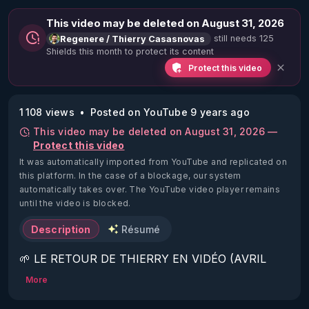
This video may be deleted on August 31, 2026
still needs 125
Regenere / Thierry Casasnovas
Shields this month to protect its content
Protect this video
1 108 views
Posted on YouTube 9 years ago
This video may be deleted on August 31, 2026 —
Protect this video
It was automatically imported from YouTube and replicated on
this platform.
In the case of a blockage, our system
automatically takes over. The YouTube video player remains
until the video is blocked.
Description
Résumé
🌱 LE RETOUR DE THIERRY EN VIDÉO (AVRIL 
2022)!

More
Découvrez la saison 2 des vidéos sur le nouveau 