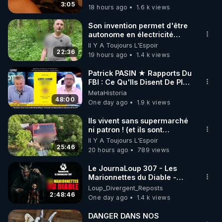
était devenue folle et elle
3:05
18 hours ago
1.6 k views
code : REGENERE10

mourut deux mois plus tard.
» Cette histoire m’avait
Son invention permet d'être
profondément ému ; j’en ai
▶ 30 jours gratuit sur l’application de méditation et 
autonome en électricité
parlé à plusieurs reprises
avec un simple ruisseau
Il Y A Toujours L'Espoir
de bien-être ENVOL :

dans mes écrits et mes
22:36
19 hours ago
1.4 k views
vidéos. En 2026, avec ma
Rendez-vous sur 
https://www.envol.app/code
 avec 
collaboratrice, nous avons
le code : REGENERE
Patrick PASIN ★ Rapports Du
enquêté. Nos recherches
FBI : Ce Qu'Ils Disent De Plus
nous ont mené au cimetière
Grave Sur Hitler
de Montmartin-sur-Mer où
MetaHistoria
48:00
nous avons finalement
One day ago
1.9 k views
retrouvé la tombe de la
famille Fatout. En
Ils vivent sans supermarché
l’examinant avec minutie
ni patron ! (et ils sont
(car les noms sont
heureux)
Il Y A Toujours L'Espoir
difficilement lisibles), nous
25:46
20 hours ago
789 views
avons découvert
qu’Alexandre Caillet avait
Le JournaLoup 307 - Les
commis une erreur : la jeune
Marionnettes du Diable -
fille retrouvée vivante, c’était
Loup Divergent 2026.08.07
Loup_Divergent_Reposts
Christiane. Elle était restée
2:48:46
One day ago
1.4 k views
enfermée cinq jours avec sa
mère, son frère et sa sœur.
DANGER DANS NOS
Cinq jours dans une cave en