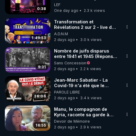
Elle décide donc de devenir
LEF
DJ !
0:38
One day ago
2.3 k views
Transformation et
Révélations 2 sur 2 - live du
07/08/26
A.D.N.M
1:49:53
2 days ago
3.0 k views
Nombre de juifs disparus
entre 1941 et 1945 (Réponse
à mes accusateurs)
Sans Concession
9:31
2 days ago
2.2 k views
Jean-Marc Sabatier - La
Covid-19 n'a été que le
début - L'ARNm & l'ARNm-aa
PAROLE LIBRE
jusqu où auront-t-il ?
26:06
2 days ago
3.4 k views
Manu, le compagnon de
Kyria, raconte sa garde à
vue musclée. PARTAGEZ!
Devoir de Mémoire
16:55
2 days ago
2.9 k views