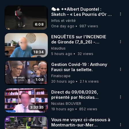
http://rgnr.li/facebook
🎭🔥 **Albert Dupontel :
Sketch – « Les Pourris d’Or »
🌱 INSTAGRAM

🏆💰**
Infos et vérité
6:08
One day ago
987 views
https://www.instagram.com/rdlr_thierrycasasnovas/
http://rgnr.li/instagram
ENQUÊTES sur l'INCENDIE
de Gironde (7_8_26) -
Philippe WEBER
klaudius
🌱 LA NEWSLETTER

18:34
5 hours ago
32 views
Pour ne pas rater l’actualité RGNR (stages, 
Gestion Covid-19 : Anthony
Fauci sur la sellette.
http://rgnr.li/news
Finalscape
1:08
20 hours ago
2.1 k views
🌱 VIDÉOS NON CENSURÉES SUR ODYSEE 

Toutes les vidéos Youtube sont aussi sur la 
Direct du 09/08/2026,
présenté par Nicolas
BOUVIER
Nicolas BOUVIER
http://rgnr.li/odysee
3:33:35
19 hours ago
852 views
🌱 LES STAGES EN PRÉSENTIEL

Vous me voyez ci-dessous à
Montmartin-sur-Mer