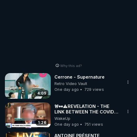
Why this ad?
Cerrone - Supernature
Retro Video Vault
One day ago
729 views
4:05
🚨👀⚠️REVELATION - THE
LINK BETWEEN THE COVID
VACCINE AND CANCER -LIEN
WakeUp
VACCIN COVID ET CANCER
1:26
One day ago
751 views
ANTOINE PRÉSENTE