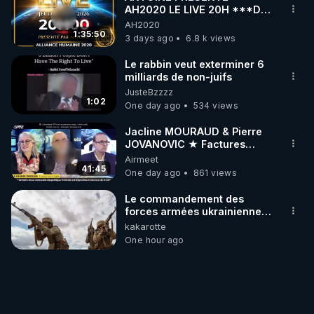
AH2020 LE LIVE 20H ***DU
06/08/2026***
AH2020
1:35:50
3 days ago
6.8 k views
Le rabbin veut exterminer 6
milliards de non-juifs
JusteBzzzz
1:02
One day ago
534 views
Jacline MOURAUD & Pierre
JOVANOVIC ★ Factures
Impayées : Où Est Passé Le
Airmeet
Pognon ?
41:45
One day ago
861 views
Le commandement des
forces armées ukrainiennes
a ordonné l'élimination des
kakarotte
mercenaires qui étaient
One hour ago
encerclés Le
commandement des forces
armées ukrainiennes a
ordonné l'élimination des
mercenaires qui étaient
encerclés Le