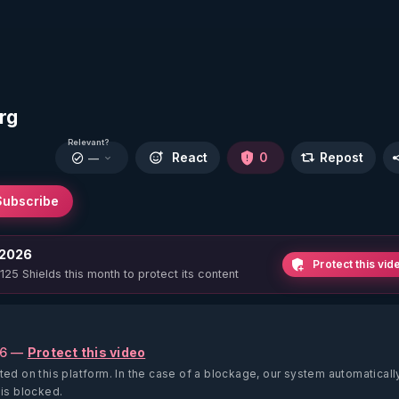
org
Relevant?
React
0
Repost
—
Subscribe
 2026
Protect this vid
 125 Shields this month to protect its content
26 —
Protect this video
ted on this platform.
In the case of a blockage, our system automaticall
 is blocked.