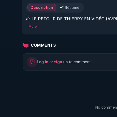
Description
Résumé
🌱 LE RETOUR DE THIERRY EN VIDÉO (AVRIL
More
https://www.rgnr.fr/presentation.html
🌱 LE MAGAZINE RÉGÉNÈRE 

COMMENTS
http://rgnr.li/ymag
Log in
or
sign up
to comment.
🌱 LA BOUTIQUE DU MAGAZINE

https://boutique.magazine-regenere.fr/
🌱 FIL TELEGRAM

https://t.me/rgnr_fr
No comments