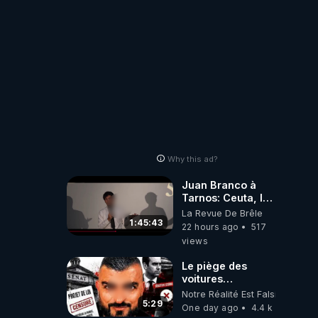
Why this ad?
Juan Branco à
Tarnos: Ceuta, le
narcotrafic et le
La Revue De Brêle
pouvoir en France
1:45:43
22 hours ago
517
views
Le piège des
voitures
électriques se
Notre Réalité Est Falsifiée Et F
referme sur les
5:29
One day ago
4.4 k
usagers !