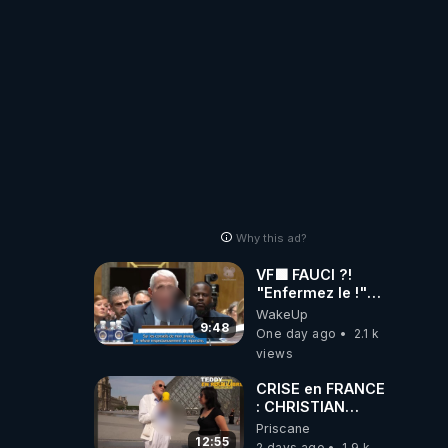
!
Why this ad?
VF🟩 FAUCI ?!
"Enfermez le !"
(Lock him up!) -
WakeUp
Quartz Traduction
9:48
One day ago
2.1 k
views
CRISE en FRANCE
: CHRISTIAN
COTTEN FAIT une
Priscane
étrange
12:55
2 days ago
1.9 k