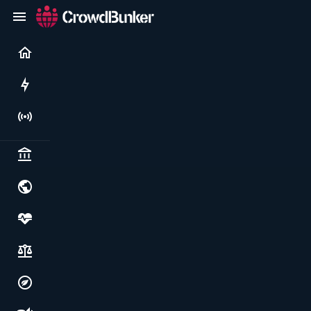
Current
Rushes
Live
Politics & institutions
World & geopolitics
Health, food & wellbeing
Society, justice & freedoms
Economy, environment & technology