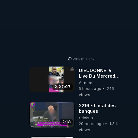
Why this ad?
DIEUDONNÉ ★
Live Du Mercredi
5 Août 2026
Airmeet
2:27:07
5 hours ago
246
views
2216 - L'état des
banques
relais-x
2:18
20 hours ago
1.3 k
views