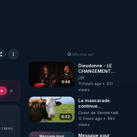
Why this ad?
Dieudonné - LE
CHANGEMENT
C'EST
LEF
MAINTENANT
3:48
11 hours ago
511
views
eo
La mascarade
continue...
Coeur de Savoie radioweb TV
5:22
12 hours ago
692
views
y takes
Message pour
Message pour