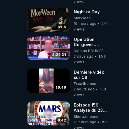
views
Night or Day
MorWeen
19 hours ago
541
6:05
views
Opération
Gergovie :
‪@38resistancegauloise‬
Nicolas BOUVIER
‪@MarionSigautOfficiel‬
2:25:21
2 days ago
1.5 k
‪@gladysriifard5710‬
views
Laëtitia
Dernière vidéo
sur CB
Excaliburnes
19:49
2 hours ago
168
views
Episode 156
Analyse du 23
février 2025 Elon
Sherpatheone
Musk : Houston ,
8:42
13 hours ago
195
on a un problème
views