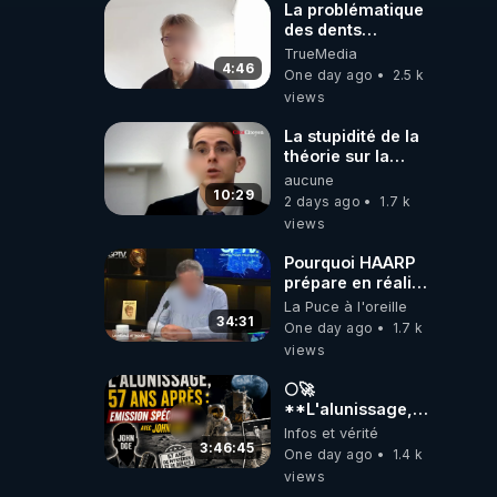
La problématique
des dents
dévitalisées et
TrueMedia
des implants
4:46
One day ago
2.5 k
views
La stupidité de la
théorie sur la
responsabilité de
aucune
l’homme
10:29
2 days ago
1.7 k
concernant le
views
dioxyde de
carbone.
Pourquoi HAARP
prépare en réalité
un CHAOS
La Puce à l'oreille
climatique, on
34:31
One day ago
1.7 k
répond
views
🌕🚀
**L'alunissage,
57 ans après :
Infos et vérité
Émission spéciale
3:46:45
One day ago
1.4 k
avec John Doe
views
!** 👨 🚀✨