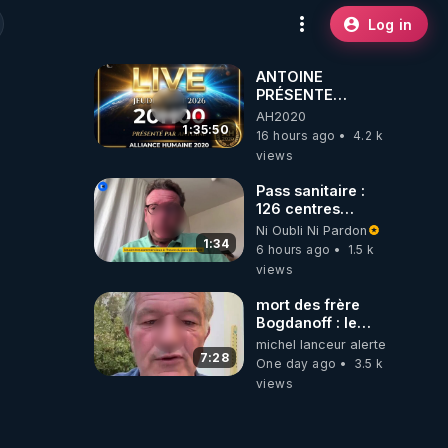
Log in
ANTOINE
PRÉSENTE
AH2020 LE LIVE
AH2020
20H ***DU
1:35:50
16 hours ago
4.2 k
06/08/2026***
views
Pass sanitaire :
126 centres
commerciaux
Ni Oubli Ni Pardon
concernés par
1:34
6 hours ago
1.5 k
l'obligation dans
views
toute la France
mort des frère
Bogdanoff : le
mensonge d état
michel lanceur alerte
7:28
One day ago
3.5 k
views