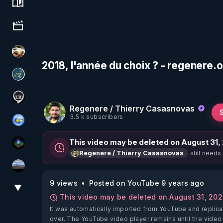
Science, history & spirituality
Culture, media & entertainment
patatrak
2018, l'année du choix ? - regenere.
Réinformation sur le monde
Notre Réalité Est Falsifiée Et Fausse
Regenere / Thierry Casasnovas
3.5 k subscribers
Tonton Posture Débrief
This video may be deleted on August 31,
WakeUp
still needs
Regenere / Thierry Casasnovas
michel lanceur alerte
9 views
Posted on YouTube 9 years ago
▼
View More
This video may be deleted on August 31, 20
It was automatically imported from YouTube and replica
over. The YouTube video player remains until the video