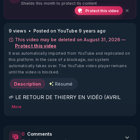
Shields this month to protect its content
Protect this video
9 views
Posted on YouTube 9 years ago
This video may be deleted on August 31, 2026 —
Protect this video
It was automatically imported from YouTube and replicated on
this platform.
In the case of a blockage, our system
automatically takes over. The YouTube video player remains
until the video is blocked.
Description
Résumé
🌱 LE RETOUR DE THIERRY EN VIDÉO (AVRIL 
2022)!

More
Découvrez la saison 2 des vidéos sur le nouveau 
https://www.rgnr.fr/presentation.html
0
Comments