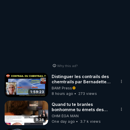
Why this ad?
Distinguer les contrails des
chemtrails par Bernadette
Bihin
BAM! Press
1:59:23
8 hours ago
273 views
Quand tu te branles
bonhomme tu émets des
ondes ils ont juste omis de
OHM ÉGA MAN
t'expliquer
9:36
One day ago
3.7 k views