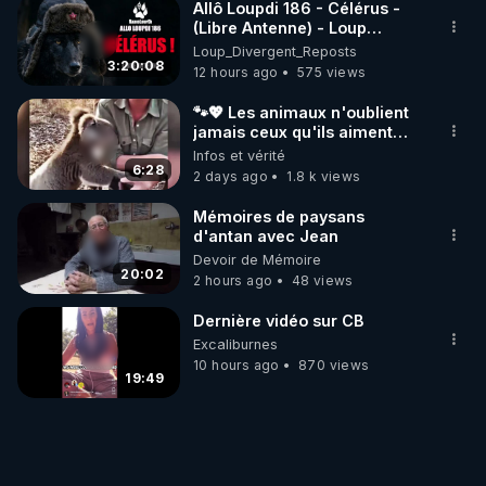
Allô Loupdi 186 - Célérus -
(Libre Antenne) - Loup
Divergent 2026.08.06
Loup_Divergent_Reposts
3:20:08
12 hours ago
575 views
🐾💖 Les animaux n'oublient
jamais ceux qu'ils aiment…
🥹❤️
Infos et vérité
6:28
2 days ago
1.8 k views
Mémoires de paysans
d'antan avec Jean
Devoir de Mémoire
20:02
2 hours ago
48 views
Dernière vidéo sur CB
Excaliburnes
10 hours ago
870 views
19:49