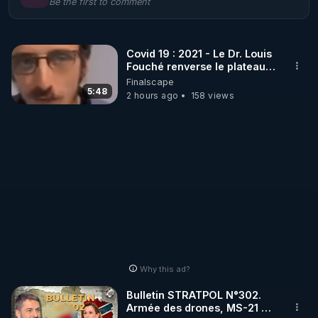
Be the first to comment
🌱 LE MAGAZINE RÉGÉNÈRE 

http://rgnr.li/ymag
Covid 19 : 2021 - Le Dr. Louis
Fouché renverse le plateau
🌱 LA BOUTIQUE DU MAGAZINE

de CNews !
Finalscape
Pour obtenir les anciens numéros que vous avez 
5:48
2 hours ago
158 views
https://boutique.magazine-regenere.fr/
🌱 FIL TELEGRAM

Écoutez les podcasts gratuits de Thierry et les 
https://t.me/rgnr_fr
🌱 FACEBOOK

Why this ad?
http://rgnr.li/facebook
Bulletin STRATPOL N°302.
Armée des drones, MS-21 en
🌱 INSTAGRAM
