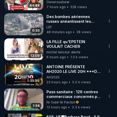
série, missiles coréens.
Generousbear
07.08.2026.
44:48
7 hours ago
528 views
https://www.instagram.com/rdlr_thierrycasasnovas/
http://rgnr.li/instagram
Des bombes aériennes
russes anéantissent les
centres de contrôle de
LEF
🌱 LA NEWSLETTER

drones de 3 brigades
0:33
48 minutes ago
28 views
Pour ne pas rater l’actualité RGNR (stages, 
ukrainienne
LA FILLE qu'EPSTEIN
VOULAIT CACHER
http://rgnr.li/news
michel lanceur alerte
13:50
6 hours ago
1.3 k views
🌱 VIDÉOS NON CENSURÉES SUR ODYSEE 

Toutes les vidéos Youtube sont aussi sur la 
ANTOINE PRÉSENTE
AH2020 LE LIVE 20H ***DU
06/08/2026***
AH2020
http://rgnr.li/odysee
1:35:50
23 hours ago
5.0 k views
🌱 LES STAGES EN PRÉSENTIEL

Pass sanitaire : 126 centres
commerciaux concernés par
l'obligation dans toute la
Ni Oubli Ni Pardon
http://rgnr.li/stages
France
1:34
13 hours ago
3.3 k views
_________

50% VF🟩Barbara Boyd - ILS