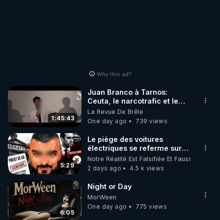
Why this ad?
Juan Branco à Tarnos:
Ceuta, le narcotrafic et le
pouvoir en France
La Revue De Brêle
1:45:43
One day ago
739 views
Le piège des voitures
électriques se referme sur
les usagers !
Notre Réalité Est Falsifiée Et Fausse
5:29
2 days ago
4.5 k views
Night or Day
MorWeen
One day ago
775 views
6:05