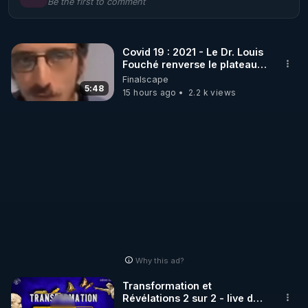
Be the first to comment
🌱 LE MAGAZINE RÉGÉNÈRE 

http://rgnr.li/ymag
Covid 19 : 2021 - Le Dr. Louis
Fouché renverse le plateau
🌱 LA BOUTIQUE DU MAGAZINE

de CNews !
Finalscape
Pour obtenir les anciens numéros que vous avez 
5:48
15 hours ago
2.2 k views
https://boutique.magazine-regenere.fr/
🌱 FIL TELEGRAM

Écoutez les podcasts gratuits de Thierry et les 
https://t.me/rgnr_fr
🌱 FACEBOOK

Why this ad?
http://rgnr.li/facebook
Transformation et
Révélations 2 sur 2 - live du
🌱 INSTAGRAM
