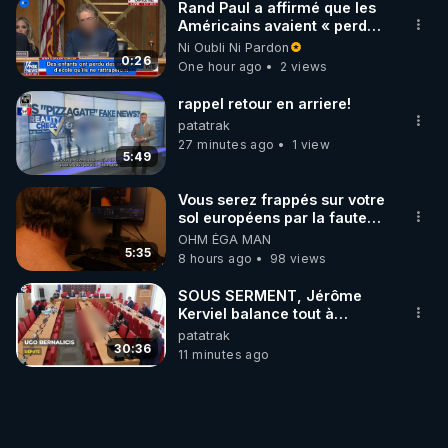
Rand Paul a affirmé que les
Américains avaient « perdu
la liberté » de décider pour
Ni Oubli Ni Pardon
leur corps
0:26
One hour ago
2 views
rappel retour en arriere!
patatrak
27 minutes ago
1 view
5:49
Vous serez frappés sur votre
sol européens par la faute
des dirigeants qui s'en
OHM ÉGA MAN
mettent dans le nez
5:35
8 hours ago
98 views
SOUS SERMENT, Jérôme
Kerviel balance tout à
l'Assemblée !.0.00-
patatrak
30:36
11 minutes ago