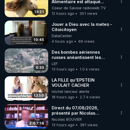
▶ 30 jours gratuit sur l’application de méditation et 
Alimentaire est attaqué...
Coeur de Savoie radioweb TV
de bien-être ENVOL :

13:21
12 hours ago
301 views
Rendez-vous sur 
https://www.envol.app/code
 avec 
le code : REGENERE
Jouer a Dieu avec la meteo -
Citoicitoyen
DataCenter
10:45
4 hours ago
69 views
Des bombes aériennes
russes anéantissent les
centres de contrôle de
LEF
drones de 3 brigades
0:33
13 hours ago
1.0 k views
ukrainienne
LA FILLE qu'EPSTEIN
VOULAIT CACHER
michel lanceur alerte
13:50
18 hours ago
2.7 k views
Direct du 07/08/2026,
présenté par Nicolas
BOUVIER
Nicolas BOUVIER
2:07:16
13 hours ago
381 views