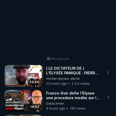
Why this ad?
( LE DICTATEUR DE )
L'ÉLYSÉE PANIQUE : PIERRE
GUILLAUME MERCADAL
michel lanceur alerte
BALANCE TOUT
13:20
23 hours ago
2.3 k views
France-Soir defie l'Elysee
une procedure inedite sur la
sante du president - Nexus
DataCenter
19:52
4 hours ago
126 views