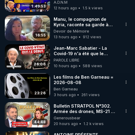
07/08/26
A.D.N.M
1:49:53
12 hours ago
1.5 k views
https://www.instagram.com/rdlr_thierrycasasnovas/
http://rgnr.li/instagram
Manu, le compagnon de
Kyria, raconte sa garde à
vue musclée. PARTAGEZ!
Devoir de Mémoire
🌱 LA NEWSLETTER

16:55
13 hours ago
912 views
Pour ne pas rater l’actualité RGNR (stages, 
Jean-Marc Sabatier - La
Covid-19 n'a été que le
http://rgnr.li/news
début - L'ARNm & l'ARNm-aa
PAROLE LIBRE
jusqu où auront-t-il ?
26:06
10 hours ago
588 views
🌱 VIDÉOS NON CENSURÉES SUR ODYSEE 

Toutes les vidéos Youtube sont aussi sur la 
Les films de Ben Garneau =
2026-08-08
Ben Garneau
http://rgnr.li/odysee
23:26
3 hours ago
261 views
🌱 LES STAGES EN PRÉSENTIEL

Bulletin STRATPOL N°302.
Armée des drones, MS-21 en
série, missiles coréens.
Generousbear
http://rgnr.li/stages
07.08.2026.
44:48
20 hours ago
1.2 k views
_________

ANTOINE PRÉSENTE