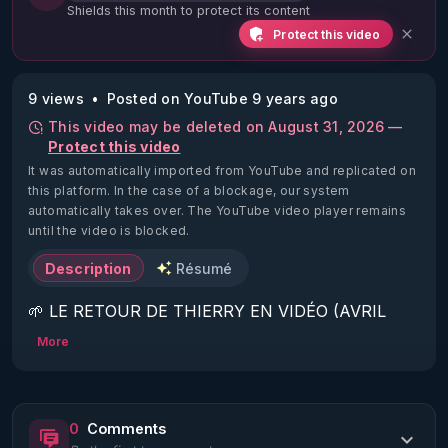
Shields this month to protect its content
Protect this video
9 views
Posted on YouTube 9 years ago
This video may be deleted on August 31, 2026 —
Protect this video
It was automatically imported from YouTube and replicated on
this platform.
In the case of a blockage, our system
automatically takes over. The YouTube video player remains
until the video is blocked.
Description
Résumé
🌱 LE RETOUR DE THIERRY EN VIDÉO (AVRIL 
2022)!

More
Découvrez la saison 2 des vidéos sur le nouveau 
https://www.rgnr.fr/presentation.html
0
Comments