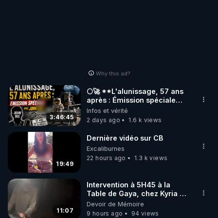
Why this ad?
🌕🚀 **L'alunissage, 57 ans
après : Émission spéciale
avec John Doe !** 👨 🚀✨
Infos et vérité
3:46:45
2 days ago
1.6 k views
Dernière vidéo sur CB
Excaliburnes
22 hours ago
1.3 k views
19:49
Intervention à 5H45 à la
Table de Gaya, chez Kyria et
Manu. 6/08/2026 PARTAGEZ
Devoir de Mémoire
!
11:07
9 hours ago
94 views