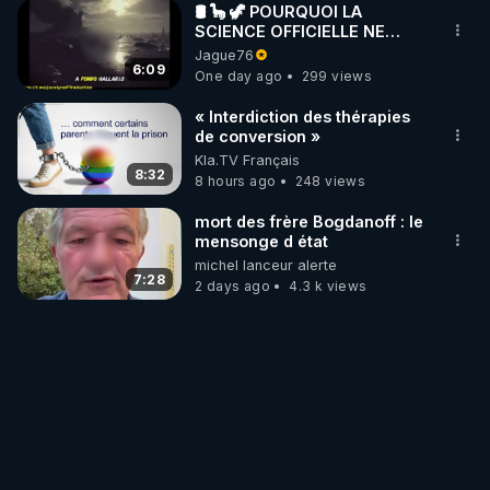
🛢 🦕 🦖 POURQUOI LA
https://crowdbunker.com/v/cYRNtgAY
SCIENCE OFFICIELLE NE
CONNAÎT-ELLE PAS LA VRAIE
Jague76
ORIGINE DU PÉTROLE ?
6:09
PROCHAINS LIVE :

One day ago
299 views
- DIMANCHE 31/12/23 22H :

« Interdiction des thérapies
Réveillon du Nouvel An, uniquement en musique 
de conversion »
pour danser ensemble (mes playlists, et les vôtres, 
Kla.TV Français
8:32
dans le Chat).

8 hours ago
248 views
- JEUDI 04/01/24 20H :

mort des frère Bogdanoff : le
Les armes bio-nano-électromagnétiques - Les 
mensonge d état
Références & Liens avec extraits d'articles, 
michel lanceur alerte
7:28
interviews, conférences, et livres (partie 1).
2 days ago
4.3 k views