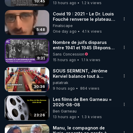
10:45
13 hours ago
1.2 k views
https://tinyurl.com/4k7uu2ba
Les Notes & Références qui complètent l’article 
Covid 19 : 2021 - Le Dr. Louis
Fouché renverse le plateau
papier : 
https://tinyurl.com/2bh736rk
de CNews !
Finalscape
Le magazine Top Secret n° 120 à 10,70 € : 
5:48
One day ago
4.1 k views
https://tinyurl.com/yc3vwee2
Lien vers mes conférences vidéo de 2022 sur ces 
Nombre de juifs disparus
entre 1941 et 1945 (Réponse
sujets : 
https://tinyurl.com/2sfuazce
à mes accusateurs)
Sans Concession
Lien vers mon PDF de Thèse de conférence sur 
9:31
15 hours ago
1.1 k views
ces sujets : 
https://tinyurl.com/2u5h6a9r
SOUS SERMENT, Jérôme
Kerviel balance tout à
Il a même été dit récemment sur Internet ceci : « 
l'Assemblée !
patatrak
Frédéric Laroche est le meilleur spécialiste en 
30:36
9 hours ago
864 views
France sur les armes électromagnétiques ».

Les films de Ben Garneau =
2026-08-08
Vous pourrez poser vos questions dans mon 
Ben Garneau
groupe de travail sur Telegram :

23:26
13 hours ago
1.3 k views
"Au Terrier Du Lapin Blanc" :

Site Web : 
Manu, le compagnon de