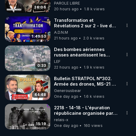
début - L'ARNm & l'ARNm-aa
PAROLE LIBRE
abordés aussi les sujets de la santé et de la 
jusqu où auront-t-il ?
26:06
20 hours ago
1.8 k views
https://crowdbunker.com/v/86dcw9SZ
Transformation et
- SAMEDI 02/12/23 :

Révélations 2 sur 2 - live du
07/08/26
A.D.N.M
Suite de l'article "Les armes bio-nano-
1:49:53
21 hours ago
2.0 k views
https://crowdbunker.com/v/nCLhQKvh
Des bombes aériennes
- JEUDI 07/12/23 :

russes anéantissent les
centres de contrôle de
LEF
Présentation des livres et films prouvant/illustrant 
drones de 3 brigades
0:33
22 hours ago
1.9 k views
les armes bio-nano-électromagnétiques et sujets 
ukrainienne
Bulletin STRATPOL N°302.
https://crowdbunker.com/v/Y1h8b1Mf
Armée des drones, MS-21 en
série, missiles coréens.
Generousbear
- SAMEDI 09/12/23 :

07.08.2026.
44:48
One day ago
1.6 k views
L'article "Les armes bio-nano-électromagnétiques" 
(partie 3) :

2218 - 14-18 - L'épuration
(+ Bonus : les extraits de film non diffusés lors du 
républicaine organisée par
les frères de la truelle
relais-x
15:19
One day ago
160 views
https://crowdbunker.com/v/u4GJ1Cf4
- JEUDI 14/12/23 :
