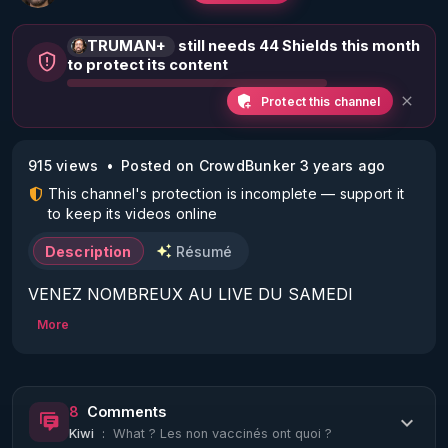
TRUMAN+
still needs 44 Shields this month
to protect its content
Protect this channel
915 views
Posted on CrowdBunker 3 years ago
This channel's protection is incomplete — support it
to keep its videos online
Description
Résumé
VENEZ NOMBREUX AU LIVE DU SAMEDI 
30/12/23 20H :

More
Sujets :

Les armes bio-nano-électromagnétiques - Les 
Notes de l'article (partie 2).

8
Comments
Kiwi
:
What ? Les non vaccinés ont quoi ?
CECI EST UNE COPIE DE SECOURS DU LIVE 