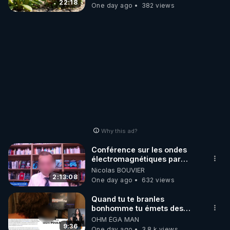
JARDIN&des Haies
22:18
One day ago
382 views
Why this ad?
Conférence sur les ondes
électromagnétiques par
Grégoire Caustru et Bart de
Nicolas BOUVIER
Wever !
2:13:08
One day ago
632 views
Quand tu te branles
bonhomme tu émets des
ondes ils ont juste omis de
OHM ÉGA MAN
t'expliquer
9:36
One day ago
3.8 k views