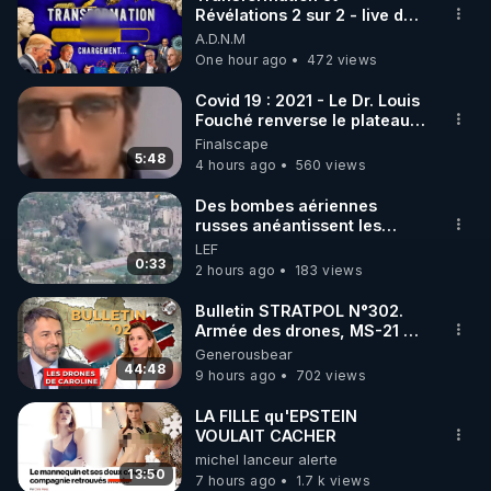
Révélations 2 sur 2 - live du
🌱 INSTAGRAM

07/08/26
A.D.N.M
One hour ago
472 views
https://www.instagram.com/rdlr_thierrycasasnovas/
http://rgnr.li/instagram
Covid 19 : 2021 - Le Dr. Louis
Fouché renverse le plateau
de CNews !
Finalscape
🌱 LA NEWSLETTER

5:48
4 hours ago
560 views
Pour ne pas rater l’actualité RGNR (stages, 
Des bombes aériennes
russes anéantissent les
http://rgnr.li/news
centres de contrôle de
LEF
drones de 3 brigades
0:33
2 hours ago
183 views
🌱 VIDÉOS NON CENSURÉES SUR ODYSEE 

ukrainienne
Toutes les vidéos Youtube sont aussi sur la 
Bulletin STRATPOL N°302.
Armée des drones, MS-21 en
série, missiles coréens.
Generousbear
http://rgnr.li/odysee
07.08.2026.
44:48
9 hours ago
702 views
🌱 LES STAGES EN PRÉSENTIEL

LA FILLE qu'EPSTEIN
VOULAIT CACHER
michel lanceur alerte
http://rgnr.li/stages
13:50
7 hours ago
1.7 k views