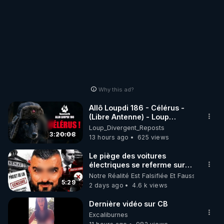
Why this ad?
Allô Loupdi 186 - Célérus -
(Libre Antenne) - Loup
Divergent 2026.08.06
Loup_Divergent_Reposts
3:20:08
13 hours ago
625 views
Le piège des voitures
électriques se referme sur
les usagers !
Notre Réalité Est Falsifiée Et Fausse
5:29
2 days ago
4.6 k views
Dernière vidéo sur CB
Excaliburnes