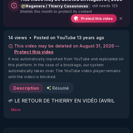
still needs 125
Regenere / Thierry Casasnovas
Shields this month to protect its content
Protect this video
14 views
Posted on YouTube 13 years ago
This video may be deleted on August 31, 2026 —
Protect this video
It was automatically imported from YouTube and replicated on
this platform.
In the case of a blockage, our system
automatically takes over. The YouTube video player remains
until the video is blocked.
Description
Résumé
🌱 LE RETOUR DE THIERRY EN VIDÉO (AVRIL 
2022)!

More
Découvrez la saison 2 des vidéos sur le nouveau 
https://www.rgnr.fr/presentation.html