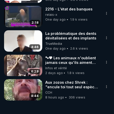
2216 - L'état des banques
relais-x
One day ago
1.9 k views
2:18
La problématique des dents
dévitalisées et des implants
TrueMedia
4:46
One day ago
2.6 k views
🐾💖 Les animaux n'oublient
jamais ceux qu'ils aiment…
🥹❤️
Infos et vérité
6:28
2 days ago
1.8 k views
Aux zozos chez Shrek :
"encule toi tout seul espèce
de mal polish"
CCH
8:44
8 hours ago
306 views