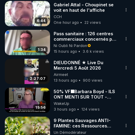
Gabriel Attal - Choupinet se
▶ 30 jours gratuit sur l’application de méditation et 
voit en haut de l'affiche
CCH
de bien-être ENVOL :

6:44
One hour ago
22 views
Rendez-vous sur 
https://www.envol.app/code
 avec 
le code : REGENERE
Pass sanitaire : 126 centres
commerciaux concernés par
l'obligation dans toute la
Ni Oubli Ni Pardon
France
1:34
15 hours ago
3.6 k views
DIEUDONNÉ ★ Live Du
Mercredi 5 Août 2026
Airmeet
2:27:07
13 hours ago
900 views
50% VF🟩Barbara Boyd - ILS
ONT MENTI SUR TOUT -
Jocelyne Traduction
WakeUp
15:56
3 hours ago
124 views
9 Plantes Sauvages ANTI-
FAMINE: ces Ressources
NUTRITIVES&MéDICINALES"gratuite
Un Démodérateur