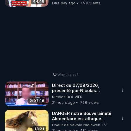
07.08.2026.
44:48
One day ago
1.5 k views
Why this ad?
Direct du 07/08/2026,
présenté par Nicolas
BOUVIER
Nicolas BOUVIER
2:07:16
21 hours ago
728 views
DANGER notre Souveraineté
Alimentaire est attaqué...
Coeur de Savoie radioweb TV
13:21
21 hours ago
481 views