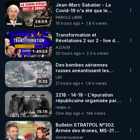
Jean-Marc Sabatier - La
▶ 30 jours gratuit sur l’application de méditation et 
Covid-19 n'a été que le
début - L'ARNm & l'ARNm-aa
PAROLE LIBRE
de bien-être ENVOL :

jusqu où auront-t-il ?
26:06
19 hours ago
1.8 k views
Rendez-vous sur 
https://www.envol.app/code
 avec 
le code : REGENERE
Transformation et
Révélations 2 sur 2 - live du
07/08/26
A.D.N.M
1:49:53
20 hours ago
2.0 k views
Des bombes aériennes
russes anéantissent les
centres de contrôle de
LEF
drones de 3 brigades
0:33
21 hours ago
1.8 k views
ukrainienne
2218 - 14-18 - L'épuration
républicaine organisée par
les frères de la truelle
relais-x
15:19
One day ago
148 views
Bulletin STRATPOL N°302.
Armée des drones, MS-21 en
série, missiles coréens.
Generousbear