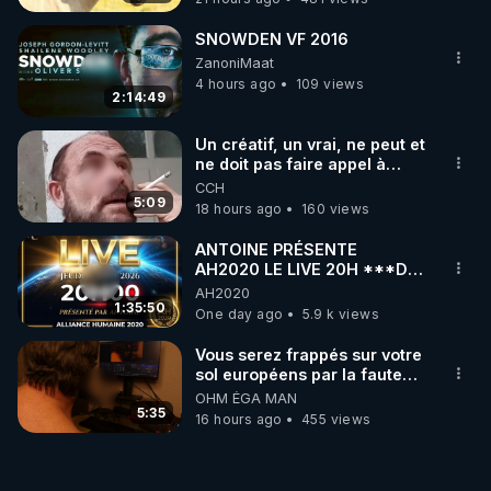
SNOWDEN VF 2016
ZanoniMaat
4 hours ago
109 views
2:14:49
Un créatif, un vrai, ne peut et
ne doit pas faire appel à
l'intelligence artificielle
CCH
5:09
18 hours ago
160 views
ANTOINE PRÉSENTE
AH2020 LE LIVE 20H ***DU
06/08/2026***
AH2020
1:35:50
One day ago
5.9 k views
Vous serez frappés sur votre
sol européens par la faute
des dirigeants qui s'en
OHM ÉGA MAN
mettent dans le nez
5:35
16 hours ago
455 views