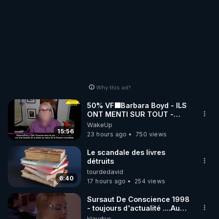
Why this ad?
50% VF🟩Barbara Boyd - ILS
ONT MENTI SUR TOUT -
Jocelyne Traduction
WakeUp
15:56
23 hours ago
750 views
Le scandale des livres
détruits
tourdedavid
6:40
17 hours ago
254 views
Sursaut De Conscience 1998
- toujours d'actualité ....Au
Dela Du Réel
klaudius