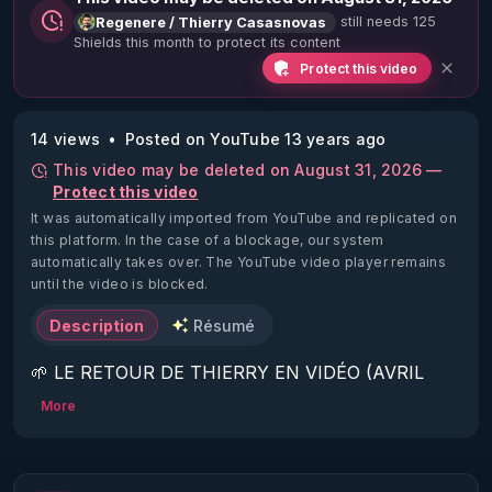
still needs 125
Regenere / Thierry Casasnovas
Shields this month to protect its content
Protect this video
14 views
Posted on YouTube 13 years ago
This video may be deleted on August 31, 2026 —
Protect this video
It was automatically imported from YouTube and replicated on
this platform.
In the case of a blockage, our system
automatically takes over. The YouTube video player remains
until the video is blocked.
Description
Résumé
🌱 LE RETOUR DE THIERRY EN VIDÉO (AVRIL 
2022)!

More
Découvrez la saison 2 des vidéos sur le nouveau 
https://www.rgnr.fr/presentation.html