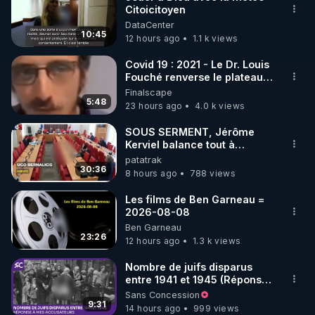
Citoicitoyen
🌱 INSTAGRAM

DataCenter
10:45
12 hours ago
1.1 k views
https://www.instagram.com/rdlr_thierrycasasnovas/
http://rgnr.li/instagram
Covid 19 : 2021 - Le Dr. Louis
Fouché renverse le plateau
de CNews !
Finalscape
🌱 LA NEWSLETTER

5:48
23 hours ago
4.0 k views
Pour ne pas rater l’actualité RGNR (stages, 
SOUS SERMENT, Jérôme
Kerviel balance tout à
http://rgnr.li/news
l'Assemblée !
patatrak
30:36
8 hours ago
788 views
🌱 VIDÉOS NON CENSURÉES SUR ODYSEE 

Toutes les vidéos Youtube sont aussi sur la 
Les films de Ben Garneau =
2026-08-08
Ben Garneau
http://rgnr.li/odysee
23:26
12 hours ago
1.3 k views
🌱 LES STAGES EN PRÉSENTIEL

Nombre de juifs disparus
entre 1941 et 1945 (Réponse
à mes accusateurs)
Sans Concession
http://rgnr.li/stages
9:31
14 hours ago
999 views