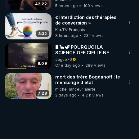
42:22
5 hours ago
100 views
« Interdiction des thérapies
de conversion »
Kla.TV Français
8:32
8 hours ago
234 views
🛢 🦕 🦖 POURQUOI LA
SCIENCE OFFICIELLE NE
CONNAÎT-ELLE PAS LA VRAIE
Jague76
ORIGINE DU PÉTROLE ?
6:09
One day ago
289 views
mort des frère Bogdanoff : le
mensonge d état
michel lanceur alerte
7:28
2 days ago
4.2 k views