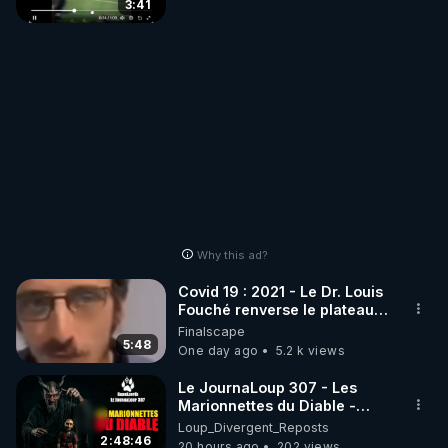
3:41
Why this ad?
Covid 19 : 2021 - Le Dr. Louis
Fouché renverse le plateau
de CNews !
Finalscape
5:48
One day ago
5.2 k views
Le JournaLoup 307 - Les
Marionnettes du Diable -
Loup Divergent 2026.08.07
Loup_Divergent_Reposts
2:48:46
20 hours ago
202 views