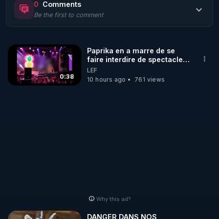
0
Comments
Be the first to comment
🌱 LE MAGAZINE RÉGÉNÈRE 

http://rgnr.li/ymag
Paprika en a marre de se
faire interdire de spectacle.
🌱 LA BOUTIQUE DU MAGAZINE

Elle décide donc de devenir
LEF
Pour obtenir les anciens numéros que vous avez 
DJ !
0:38
10 hours ago
761 views
https://boutique.magazine-regenere.fr/
🌱 FIL TELEGRAM

Écoutez les podcasts gratuits de Thierry et les 
https://t.me/rgnr_fr
🌱 FACEBOOK

Why this ad?
http://rgnr.li/facebook
DANGER DANS NOS