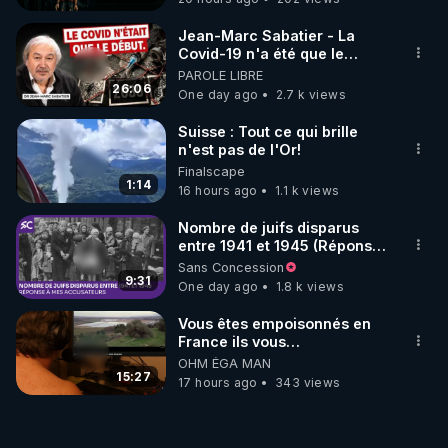
Jean-Marc Sabatier - La
Covid-19 n'a été que le
début - L'ARNm & l'ARNm-aa
PAROLE LIBRE
jusqu où auront-t-il ?
26:06
One day ago
2.7 k views
Suisse : Tout ce qui brille
n'est pas de l'Or!
Finalscape
1:14
16 hours ago
1.1 k views
Nombre de juifs disparus
entre 1941 et 1945 (Réponse
à mes accusateurs)
Sans Concession
9:31
One day ago
1.8 k views
Vous êtes empoisonnés en
France ils vous
empoisonnent tranquille
OHM ÉGA MAN
15:27
17 hours ago
343 views