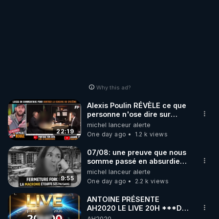
Why this ad?
Alexis Poulin RÉVÈLE ce que
personne n'ose dire sur
l'Union européenne (C'est
michel lanceur alerte
explosif)
22:19
One day ago
1.2 k views
07/08: une preuve que nous
somme passé en absurdie
une dictature qui veut faire
michel lanceur alerte
taire ses opposant !
9:55
One day ago
2.2 k views
ANTOINE PRÉSENTE
AH2020 LE LIVE 20H ***DU
06/08/2026***
AH2020