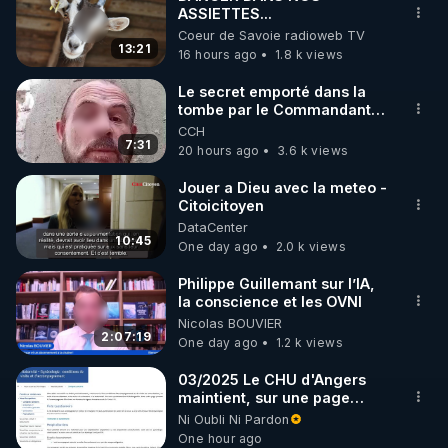
ASSIETTES...
🌱 INSTAGRAM

Coeur de Savoie radioweb TV
13:21
16 hours ago
1.8 k views
https://www.instagram.com/rdlr_thierrycasasnovas/
http://rgnr.li/instagram
Le secret emporté dans la
tombe par le Commandant
Cousteau le 25 juin 1997
CCH
🌱 LA NEWSLETTER

7:31
20 hours ago
3.6 k views
Pour ne pas rater l’actualité RGNR (stages, 
Jouer a Dieu avec la meteo -
Citoicitoyen
http://rgnr.li/news
DataCenter
10:45
One day ago
2.0 k views
🌱 VIDÉOS NON CENSURÉES SUR ODYSEE 

Toutes les vidéos Youtube sont aussi sur la 
Philippe Guillemant sur l’IA,
la conscience et les OVNI
Nicolas BOUVIER
http://rgnr.li/odysee
2:07:19
One day ago
1.2 k views
🌱 LES STAGES EN PRÉSENTIEL

03/2025 Le CHU d'Angers
maintient, sur une page
mise à jour, ses consignes
Ni Oubli Ni Pardon
http://rgnr.li/stages
sanitaires Covid en
One hour ago