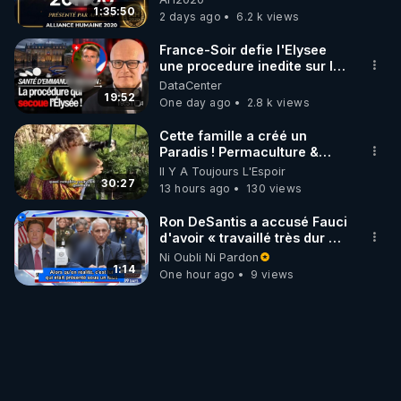
1:35:50
2 days ago
6.2 k views
France-Soir defie l'Elysee
une procedure inedite sur la
sante du president - Nexus
DataCenter
19:52
One day ago
2.8 k views
Cette famille a créé un
Paradis ! Permaculture &
Autonomie
Il Y A Toujours L'Espoir
30:27
13 hours ago
130 views
Ron DeSantis a accusé Fauci
d'avoir « travaillé très dur »
pour de longues fermetures
Ni Oubli Ni Pardon
d'écoles
1:14
One hour ago
9 views