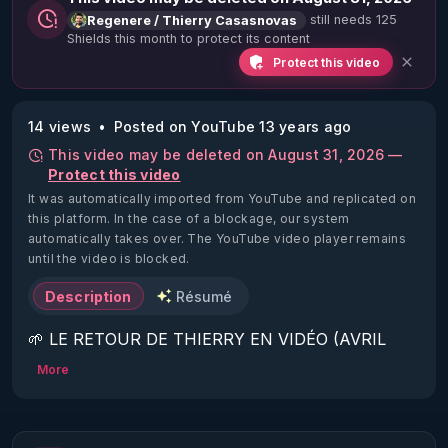
still needs 125
Regenere / Thierry Casasnovas
Shields this month to protect its content
Protect this video
14 views
Posted on YouTube 13 years ago
This video may be deleted on August 31, 2026 —
Protect this video
It was automatically imported from YouTube and replicated on
this platform.
In the case of a blockage, our system
automatically takes over. The YouTube video player remains
until the video is blocked.
Description
Résumé
🌱 LE RETOUR DE THIERRY EN VIDÉO (AVRIL 
2022)!

More
Découvrez la saison 2 des vidéos sur le nouveau 
https://www.rgnr.fr/presentation.html