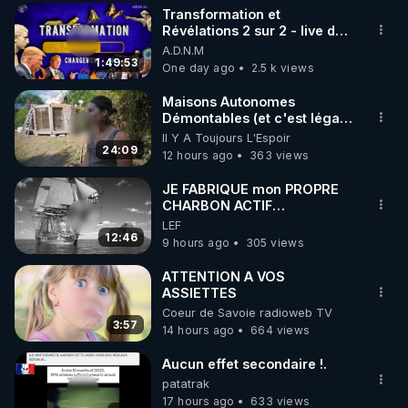
Transformation et
▶ 30 jours gratuit sur l’application de méditation et 
Révélations 2 sur 2 - live du
07/08/26
A.D.N.M
de bien-être ENVOL :

1:49:53
One day ago
2.5 k views
Rendez-vous sur 
https://www.envol.app/code
 avec 
le code : REGENERE
Maisons Autonomes
Démontables (et c'est légal).
Visite éco village en
Il Y A Toujours L'Espoir
Bretagne
24:09
12 hours ago
363 views
JE FABRIQUE mon PROPRE
CHARBON ACTIF
GRATUITEMENT pour
LEF
Purifier mon EAU
12:46
9 hours ago
305 views
ATTENTION A VOS
ASSIETTES
Coeur de Savoie radioweb TV
3:57
14 hours ago
664 views
Aucun effet secondaire !.
patatrak
17 hours ago
633 views