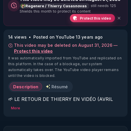
still needs 125
Regenere / Thierry Casasnovas
Shields this month to protect its content
Protect this video
14 views
Posted on YouTube 13 years ago
This video may be deleted on August 31, 2026 —
Protect this video
It was automatically imported from YouTube and replicated on
this platform.
In the case of a blockage, our system
automatically takes over. The YouTube video player remains
until the video is blocked.
Description
Résumé
🌱 LE RETOUR DE THIERRY EN VIDÉO (AVRIL 
2022)!

More
Découvrez la saison 2 des vidéos sur le nouveau 
https://www.rgnr.fr/presentation.html