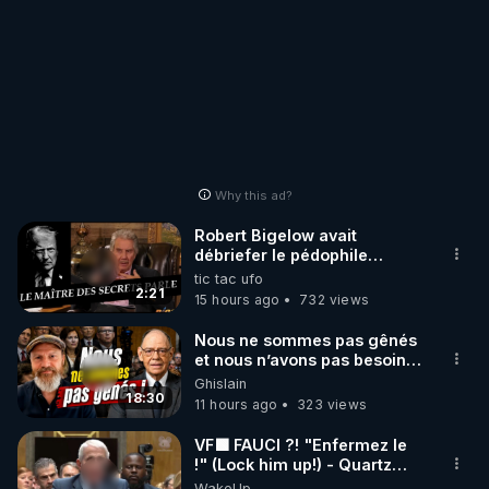
Why this ad?
Robert Bigelow avait
débriefer le pédophile
génocidaire de donald j
tic tac ufo
trump
2:21
15 hours ago
732 views
Nous ne sommes pas gênés
et nous n’avons pas besoin
de nous excuser ! #jw
Ghislain
#jehovah #collegecentral
18:30
11 hours ago
323 views
VF🟩 FAUCI ?! "Enfermez le
!" (Lock him up!) - Quartz
Traduction
WakeUp