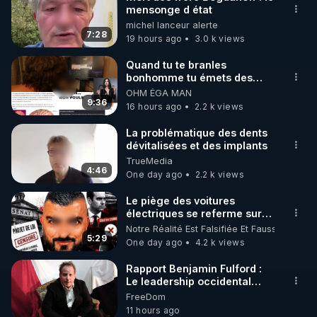
mensonge d état
🌱 INSTAGRAM

michel lanceur alerte
7:28
19 hours ago
3.0 k views
https://www.instagram.com/rdlr_thierrycasasnovas/
http://rgnr.li/instagram
Quand tu te branles
bonhomme tu émets des
ondes ils ont juste omis de
OHM ÉGA MAN
🌱 LA NEWSLETTER

t'expliquer
9:36
16 hours ago
2.2 k views
Pour ne pas rater l’actualité RGNR (stages, 
La problématique des dents
dévitalisées et des implants
http://rgnr.li/news
TrueMedia
4:46
One day ago
2.2 k views
🌱 VIDÉOS NON CENSURÉES SUR ODYSEE 

Toutes les vidéos Youtube sont aussi sur la 
Le piège des voitures
électriques se referme sur
les usagers !
Notre Réalité Est Falsifiée Et Fausse
http://rgnr.li/odysee
5:29
One day ago
4.2 k views
🌱 LES STAGES EN PRÉSENTIEL

Rapport Benjamin Fulford :
Le leadership occidental
dysfonctionnel s’enfonce
FreeDom
http://rgnr.li/stages
dans une spirale infernale
11 hours ago