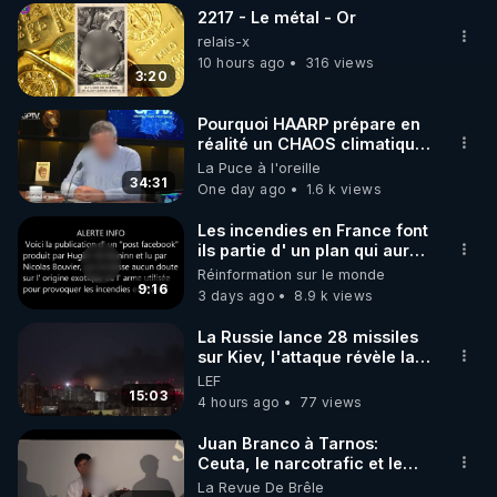
2217 - Le métal - Or
▶ 30 jours gratuit sur l’application de méditation et 
relais-x
de bien-être ENVOL :

10 hours ago
316 views
3:20
Rendez-vous sur 
https://www.envol.app/code
 avec 
le code : REGENERE
Pourquoi HAARP prépare en
réalité un CHAOS climatique,
on répond
La Puce à l'oreille
34:31
One day ago
1.6 k views
Les incendies en France font
ils partie d' un plan qui aurait
débuté le 11 septembre 2001
Réinformation sur le monde
?
9:16
3 days ago
8.9 k views
La Russie lance 28 missiles
sur Kiev, l'attaque révèle la
faiblesse de Kiev
LEF
15:03
4 hours ago
77 views
Juan Branco à Tarnos:
Ceuta, le narcotrafic et le
pouvoir en France
La Revue De Brêle