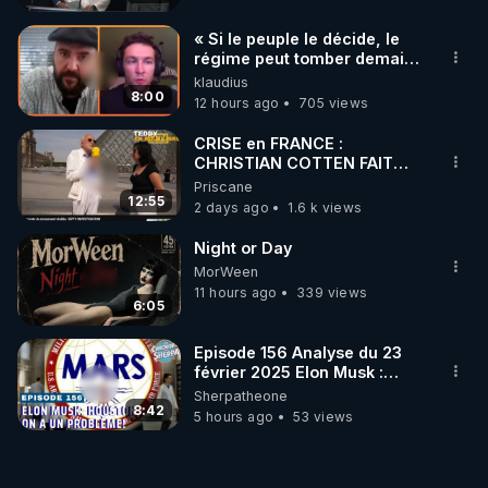
« Si le peuple le décide, le
régime peut tomber demain !
»
klaudius
8:00
12 hours ago
705 views
CRISE en FRANCE :
CHRISTIAN COTTEN FAIT
une étrange découverte
Priscane
12:55
2 days ago
1.6 k views
Night or Day
MorWeen
11 hours ago
339 views
6:05
Episode 156 Analyse du 23
février 2025 Elon Musk :
Houston , on a un problème !
Sherpatheone
8:42
5 hours ago
53 views