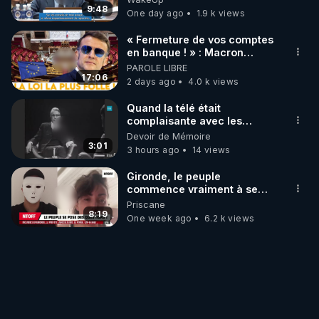
9:48
One day ago
1.9 k views
« Fermeture de vos comptes
en banque ! » : Macron
impose une loi folle !
PAROLE LIBRE
17:06
2 days ago
4.0 k views
Quand la télé était
complaisante avec les
pédophiles
Devoir de Mémoire
3:01
3 hours ago
14 views
Gironde, le peuple
commence vraiment à se
poser des questions !
Priscane
Qu'est-ce qu'il nous cache...
8:19
One week ago
6.2 k views