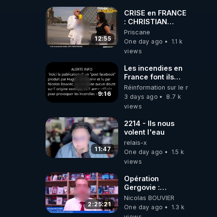
📷LE GRAND
RÉVEIL EST EN
CRISE en FRANCE
MARCHE 📷
: CHRISTIAN
COTTEN FAIT une
Priscane
étrange
12:55
One day ago
1.1 k
découverte
views
Les incendies en
France font ils
partie d' un plan
Réinformation sur le monde
qui aurait débuté
9:16
3 days ago
8.7 k
le 11 septembre
views
2001 ?
2214 - Ils nous
volent l'eau
relais-x
11:47
One day ago
1.5 k
views
Opération
Gergovie :
‪@38resistancegauloise‬
Nicolas BOUVIER
‪@MarionSigautOfficiel‬
2:25:21
One day ago
1.3 k
‪@gladysriifard5710‬
views