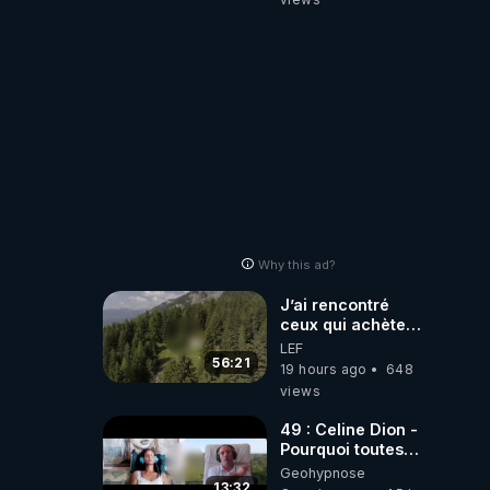
Laëtitia
Why this ad?
J’ai rencontré
ceux qui achètent
des bunkers pour
LEF
survivre à la fin
56:21
19 hours ago
648
du monde
views
49 : Celine Dion -
Pourquoi toutes
ces rumeurs ?
Geohypnose
Enquête sous
13:32