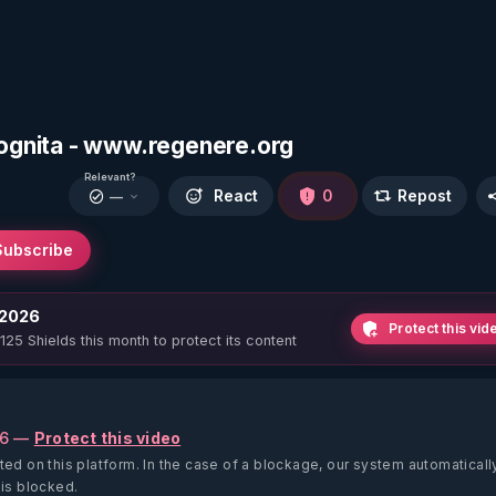
ncognita - www.regenere.org
Relevant?
React
0
Repost
—
Subscribe
 2026
Protect this vid
 125 Shields this month to protect its content
26 —
Protect this video
ted on this platform.
In the case of a blockage, our system automaticall
 is blocked.