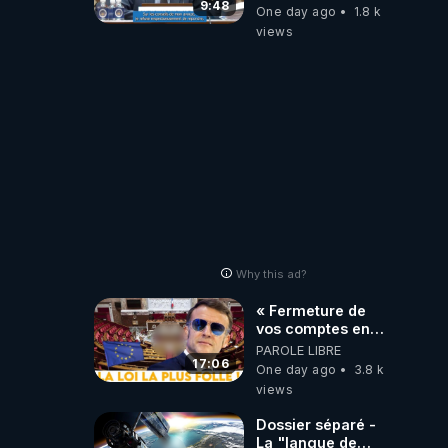
Quartz Traduction
9:48
One day ago
1.8 k
views
Why this ad?
« Fermeture de
vos comptes en
banque ! » :
PAROLE LIBRE
Macron impose
17:06
One day ago
3.8 k
une loi folle !
views
Dossier séparé -
La "langue de