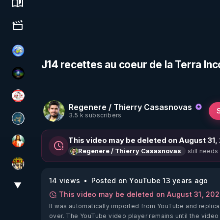
Science, history & spirituality
Culture, media & entertainment
Tonton Posture Débrief
J14 recettes au coeur de la Terra I
WakeUp
JSF - TV
Regenere / Thierry Casasnovas
3.5 k subscribers
Réinformation sur le monde
This video may be deleted on August 31,
L'autre son de cloche
still needs
Regenere / Thierry Casasnovas
Textes Sacrés & Maîtres Spirituels
14 views
Posted on YouTube 13 years ago
▼
View More
This video may be deleted on August 31, 20
It was automatically imported from YouTube and replica
over. The YouTube video player remains until the video