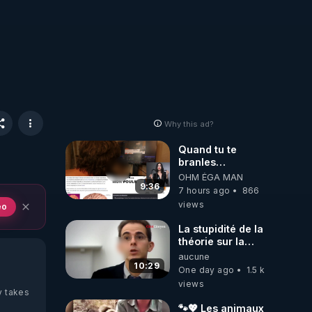
Why this ad?
Quand tu te
branles
bonhomme tu
OHM ÉGA MAN
émets des ondes
9:36
7 hours ago
866
ils ont juste omis
views
eo
de t'expliquer
La stupidité de la
théorie sur la
responsabilité de
aucune
l’homme
10:29
One day ago
1.5 k
concernant le
views
dioxyde de
y takes
carbone.
🐾💖 Les animaux