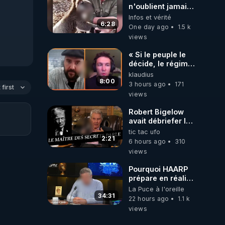
n'oublient jamais
ceux qu'ils
Infos et vérité
aiment… 🥹❤️
6:28
One day ago
1.5 k
views
« Si le peuple le
décide, le régime
peut tomber
klaudius
demain ! »
8:00
3 hours ago
171
first
views
Robert Bigelow
avait débriefer le
pédophile
tic tac ufo
génocidaire de
2:21
6 hours ago
310
donald j trump
views
Pourquoi HAARP
prépare en réalité
un CHAOS
La Puce à l'oreille
climatique, on
34:31
22 hours ago
1.1 k
répond
views