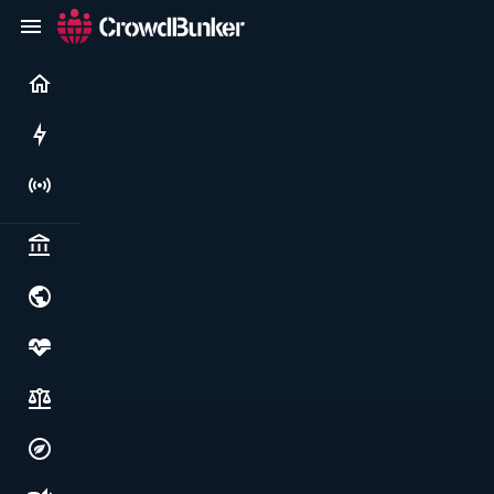
Current
Rushes
Live
Politics & institutions
World & geopolitics
Health, food & wellbeing
Society, justice & freedoms
Economy, environment & technology