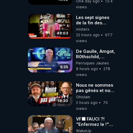
One day ago
1.5 k
hypnose
views
Les sept signes
de la fin des
temps selon
misterx
l’intervenant
49:03
22 hours ago
677
views
De Gaulle, Amgot,
R0thschild,
Macron &
Perruques Jaunes
Pompidou…
5:35
8 hours ago
278
Macron Claude
views
Janvier, GPTV, 18
X 2024
Nous ne sommes
pas gênés et nous
n’avons pas
Ghislain
besoin de nous
18:30
2 hours ago
70
excuser ! #jw
views
#jehovah
#collegecentral
VF🟩 FAUCI ?!
"Enfermez le !"
(Lock him up!) -
WakeUp