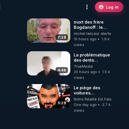
Log in
mort des frère
Bogdanoff : le
mensonge d état
michel lanceur alerte
7:28
10 hours ago
1.9 k
views
La problématique
des dents
dévitalisées et
TrueMedia
des implants
4:46
20 hours ago
1.5 k
views
Le piège des
voitures
électriques se
Notre Réalité Est Falsifiée Et F
referme sur les
5:29
One day ago
3.7 k
usagers !
views