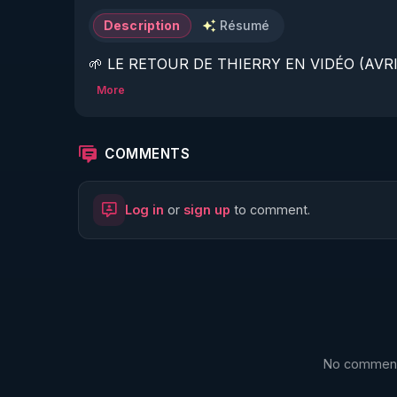
Description
Résumé
🌱 LE RETOUR DE THIERRY EN VIDÉO (AVRIL
More
https://www.rgnr.fr/presentation.html
🌱 LE MAGAZINE RÉGÉNÈRE 

COMMENTS
http://rgnr.li/ymag
Log in
or
sign up
to comment.
🌱 LA BOUTIQUE DU MAGAZINE

https://boutique.magazine-regenere.fr/
🌱 FIL TELEGRAM

https://t.me/rgnr_fr
No comments