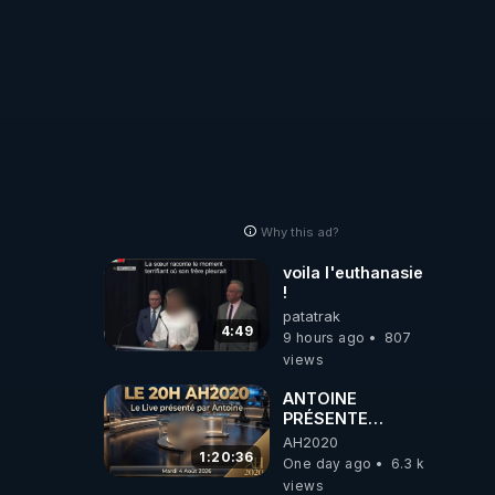
Why this ad?
voila l'euthanasie
!
patatrak
4:49
9 hours ago
807
views
ANTOINE
PRÉSENTE
AH2020 LE LIVE
AH2020
20H ***DU
1:20:36
One day ago
6.3 k
04/08/2026***
views