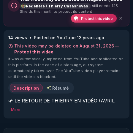
still needs 125
Regenere / Thierry Casasnovas
Shields this month to protect its content
Protect this video
14 views
Posted on YouTube 13 years ago
This video may be deleted on August 31, 2026 —
Protect this video
It was automatically imported from YouTube and replicated on
this platform.
In the case of a blockage, our system
automatically takes over. The YouTube video player remains
until the video is blocked.
Description
Résumé
🌱 LE RETOUR DE THIERRY EN VIDÉO (AVRIL 
2022)!

More
Découvrez la saison 2 des vidéos sur le nouveau 
https://www.rgnr.fr/presentation.html