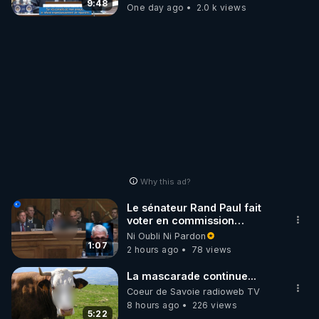
9:48
One day ago
2.0 k views
Why this ad?
Le sénateur Rand Paul fait
voter en commission
l'outrage au Congrès contre
Ni Oubli Ni Pardon
Anthony Fauci
1:07
2 hours ago
78 views
La mascarade continue...
Coeur de Savoie radioweb TV
8 hours ago
226 views
5:22