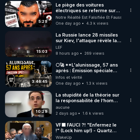
Le piège des voitures
▶ 30 jours gratuit sur l’application de méditation et 
électriques se referme sur
les usagers !
Notre Réalité Est Falsifiée Et Fausse
de bien-être ENVOL :

5:29
One day ago
4.3 k views
Rendez-vous sur 
https://www.envol.app/code
 avec 
le code : REGENERE
La Russie lance 28 missiles
sur Kiev, l'attaque révèle la
faiblesse de Kiev
LEF
15:03
8 hours ago
269 views
🌕🚀 **L'alunissage, 57 ans
après : Émission spéciale
avec John Doe !** 👨 🚀✨
Infos et vérité
3:46:45
One day ago
1.3 k views
La stupidité de la théorie sur
la responsabilité de l’homme
concernant le dioxyde de
aucune
carbone.
10:29
2 days ago
1.6 k views
VF🟩 FAUCI ?! "Enfermez le
!" (Lock him up!) - Quartz
Traduction
WakeUp