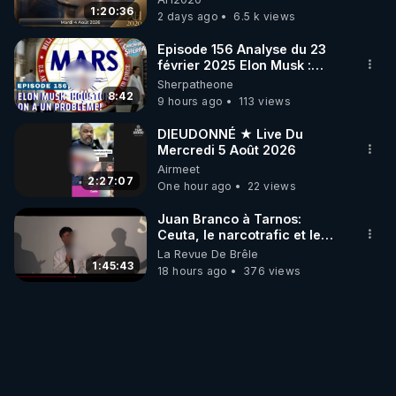
GRAND RÉVEIL EST EN
1:20:36
2 days ago
6.5 k views
MARCHE 📷
Episode 156 Analyse du 23
février 2025 Elon Musk :
Houston , on a un problème !
Sherpatheone
8:42
9 hours ago
113 views
DIEUDONNÉ ★ Live Du
Mercredi 5 Août 2026
Airmeet
2:27:07
One hour ago
22 views
Juan Branco à Tarnos:
Ceuta, le narcotrafic et le
pouvoir en France
La Revue De Brêle
1:45:43
18 hours ago
376 views