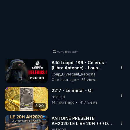
Why this ad?
Allô Loupdi 186 - Célérus -
(Libre Antenne) - Loup
Divergent 2026.08.06
Loup_Divergent_Reposts
3:20:08
One hour ago
23 views
2217 - Le métal - Or
relais-x
14 hours ago
417 views
3:20
ANTOINE PRÉSENTE
AH2020 LE LIVE 20H ***DU
04/08/2026*** 📷LE
AH2020