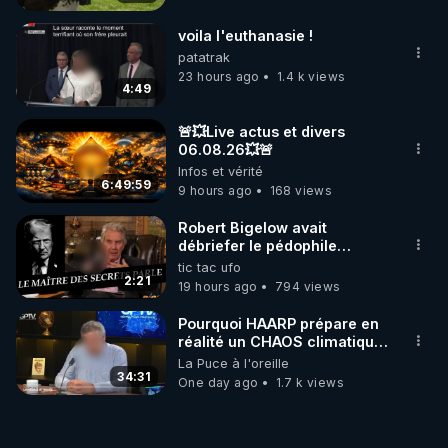
voila l'euthanasie !
patatrak
23 hours ago
1.4 k views
4:49
🚨💥Live actus et divers
06.08.26💥🚨
Infos et vérité
6:49:59
9 hours ago
168 views
Robert Bigelow avait
débriefer le pédophile
génocidaire de donald j
tic tac ufo
trump
2:21
19 hours ago
794 views
Pourquoi HAARP prépare en
réalité un CHAOS climatique,
on répond
La Puce à l'oreille
34:31
One day ago
1.7 k views