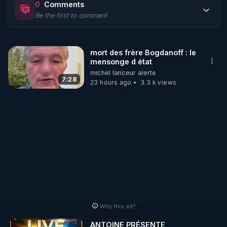
0
Comments
Be the first to comment
🌱 LE MAGAZINE RÉGÉNÈRE 

http://rgnr.li/ymag
mort des frère Bogdanoff : le
mensonge d état
🌱 LA BOUTIQUE DU MAGAZINE

michel lanceur alerte
Pour obtenir les anciens numéros que vous avez 
7:28
23 hours ago
3.3 k views
https://boutique.magazine-regenere.fr/
🌱 FIL TELEGRAM

Écoutez les podcasts gratuits de Thierry et les 
https://t.me/rgnr_fr
🌱 FACEBOOK

Why this ad?
http://rgnr.li/facebook
ANTOINE PRÉSENTE