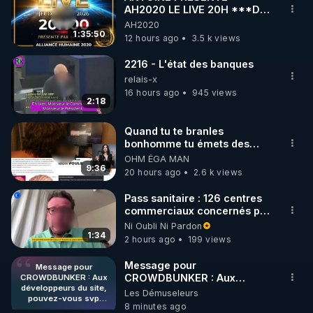
AH2020 LE LIVE 20H ***DU
🌱 INSTAGRAM

06/08/2026***
AH2020
1:35:50
12 hours ago
3.5 k views
https://www.instagram.com/rdlr_thierrycasasnovas/
http://rgnr.li/instagram
2216 - L'état des banques
relais-x
16 hours ago
945 views
🌱 LA NEWSLETTER

2:18
Pour ne pas rater l’actualité RGNR (stages, 
Quand tu te branles
bonhomme tu émets des
http://rgnr.li/news
ondes ils ont juste omis de
OHM ÉGA MAN
t'expliquer
9:36
20 hours ago
2.6 k views
🌱 VIDÉOS NON CENSURÉES SUR ODYSEE 

Toutes les vidéos Youtube sont aussi sur la 
Pass sanitaire : 126 centres
commerciaux concernés par
l'obligation dans toute la
Ni Oubli Ni Pardon
http://rgnr.li/odysee
France
1:34
2 hours ago
199 views
🌱 LES STAGES EN PRÉSENTIEL

Message pour
Message pour
CROWDBUNKER : Aux
CROWDBUNKER : Aux
développeurs du site,
développeurs du site,
Les Démuseleurs
http://rgnr.li/stages
pouvez-vous svp
pouvez-vous svp remettre la
8 minutes ago
remettre la