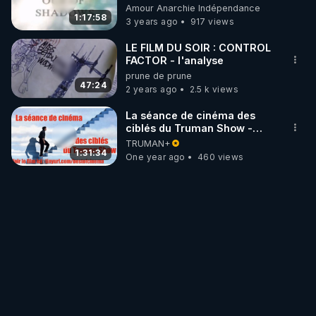
Amour Anarchie Indépendance
1:17:58
3 years ago
917 views
LE FILM DU SOIR : CONTROL
FACTOR - l'analyse
prune de prune
47:24
2 years ago
2.5 k views
La séance de cinéma des
ciblés du Truman Show -
"Control Factor"
TRUMAN+
1:31:34
One year ago
460 views