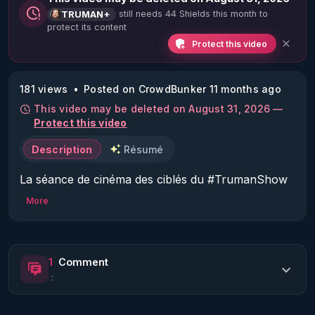
still needs 44 Shields this month to
TRUMAN+
protect its content
Protect this video
181 views
Posted on CrowdBunker 11 months ago
This video may be deleted on August 31, 2026 —
Protect this video
Description
Résumé
La séance de cinéma des ciblés du #TrumanShow 
- "Eddington"

More
Extrait de Film du Vendredi 29/08/25 à 17h :

"Eddington".

1
Comment
https://www.youtube.com/watch?v=9Fu1T22sNoE
:
https://tinyurl.com/bestofcinema
Réalisé par Ari Aster en 2025.
