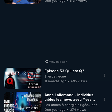
One year ago
5.3 k views
Why this ad?
Episode 53 Qui est Q?
Sherpatheone
11 months ago
495 views
10:54
Anne Lallemand - Individus
cibles les news avec Yves
Couvreur et Frederic
Les armes à énergie dirigée... contre nous t
Laroche
2:17:01
One year ago
374 views