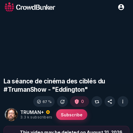
La séance de cinéma des ciblés du
#TrumanShow - "Eddington"
0
67 %
TRUMAN+
Subscribe
3.3 k subscribers
This video may be deleted on August 31, 2026