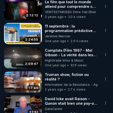
Le film que tout le monde
attend pour comprendre ce
qui se passe en coulisse-
VERITESTARSEED Entre Ciel Ether
Trump & L'alliance & Q
2:12:12
3 years ago
2.0 k views
11 septembre : la
programmation prédictive
dans les films hollywoodiens
Jérémie Mercier
2:24:50
One year ago
2.6 k views
Complots (Film 1997 - Mel
Gibson - La vérité dans les
films)
HighGrade Infos & Music
2:09:47
One year ago
626 views
Truman show, fiction ou
réalité ?
Informateur de la Résistance - Agent de lu
17:40
2 years ago
2.7 k views
David Icke avait Raison -
Qanon etait bien une psy-op
- Video Censuree Youtube
DataCenter
VF
27:51