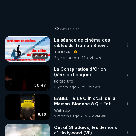
Why this ad?
La séance de cinéma des
ciblés du Truman Show
(annonce)
TRUMAN+
25:29
2 years ago
1.1 k views
La Conspiration d'Orion
(Version Longue)
tic tac ufo
50:47
3 years ago
215 views
BABEL TV Le Clin d’Œil de la
Maison-Blanche à Q - Enfin
une EXPLICATION Simple !
WakeUp
23-06-2026
6:19
2 months ago
2.2 k views
Out of Shadows, les démons
d' Hollywood (VF)