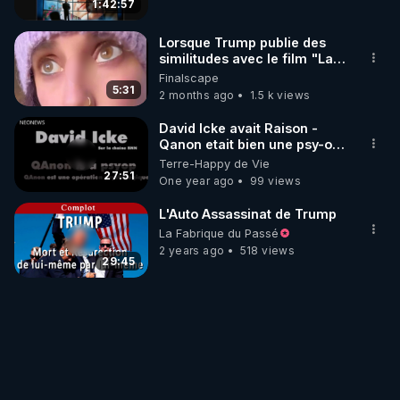
1:42:57
Lorsque Trump publie des
similitudes avec le film "La
machine à explorer le
Finalscape
temps"
5:31
2 months ago
1.5 k views
David Icke avait Raison -
Qanon etait bien une psy-op
- Video Censuree Youtube
Terre-Happy de Vie
VF
27:51
One year ago
99 views
L'Auto Assassinat de Trump
La Fabrique du Passé
2 years ago
518 views
29:45