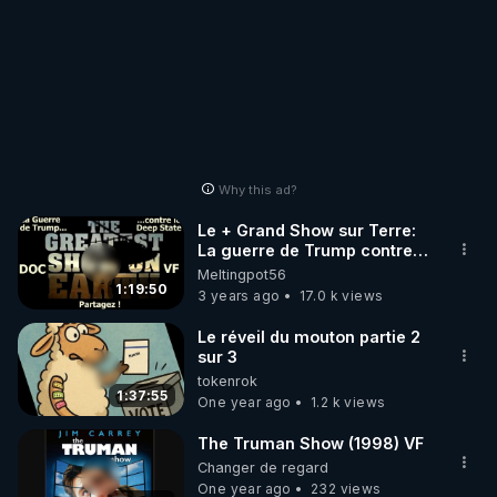
Why this ad?
Le + Grand Show sur Terre:
La guerre de Trump contre
le Deep State. Doc VF
Meltingpot56
1:19:50
3 years ago
17.0 k views
Le réveil du mouton partie 2
sur 3
tokenrok
1:37:55
One year ago
1.2 k views
The Truman Show (1998) VF
Changer de regard
One year ago
232 views