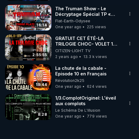
The Truman Show - Le
Décryptage Spécial TP «
Réupload »
Flat-Earth-Odysee
16:14
One year ago
225 views
GRATUIT CET ÉTÉ-LA
TRILOGIE CHOC- VOLET 1
"HOLD-UP"
CITIZEN-LIGHT TV
2:55:55
2 years ago
13.3 k views
La chute de la cabale -
Episode 10 en Français
Révolution2k25
19:44
One year ago
624 views
1/3.ComplotOriginel: L'éveil
aux complots
Le Schéma De L'illusion
8:28
One year ago
779 views