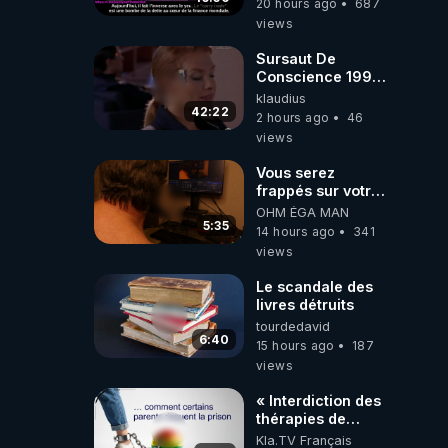
20 hours ago
687
Traduction
views
Sursaut De
Conscience 1998
- toujours
klaudius
d'actualité ....Au
42:22
2 hours ago
46
Dela Du Réel
views
Vous serez
frappés sur votre
sol européens par
OHM ÉGA MAN
la faute des
5:35
14 hours ago
341
dirigeants qui
views
s'en mettent dans
le nez
Le scandale des
livres détruits
tourdedavid
6:40
15 hours ago
187
views
« Interdiction des
thérapies de
conversion »
Kla.TV Français