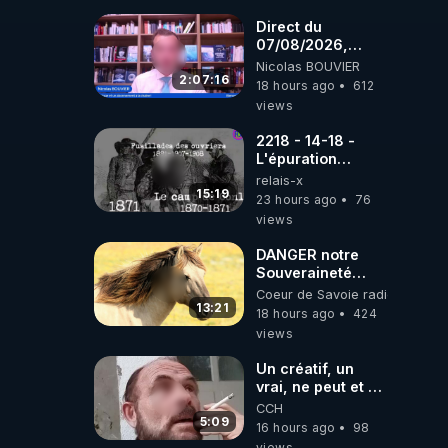
coréens.
07.08.2026.
Direct du
07/08/2026,
présenté par
Nicolas BOUVIER
Nicolas BOUVIER
2:07:16
18 hours ago
612
views
2218 - 14-18 -
L'épuration
républicaine
relais-x
organisée par les
15:19
23 hours ago
76
frères de la
views
truelle
DANGER notre
Souveraineté
Alimentaire est
Coeur de Savoie radioweb TV
attaqué...
13:21
18 hours ago
424
views
Un créatif, un
vrai, ne peut et ne
doit pas faire
CCH
appel à
5:09
16 hours ago
98
l'intelligence
views