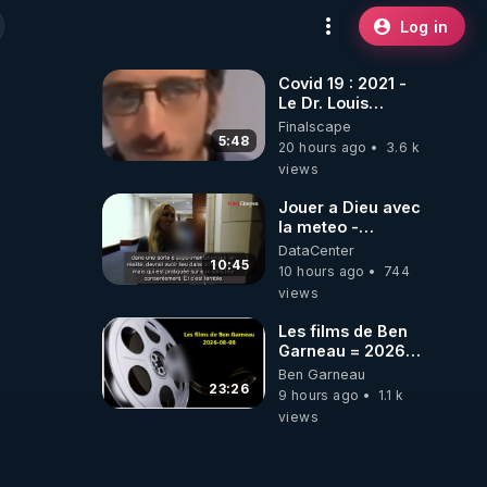
Log in
Covid 19 : 2021 -
Le Dr. Louis
Fouché renverse
Finalscape
le plateau de
5:48
20 hours ago
3.6 k
CNews !
views
Jouer a Dieu avec
la meteo -
Citoicitoyen
DataCenter
10:45
10 hours ago
744
views
Les films de Ben
Garneau = 2026-
08-08
Ben Garneau
23:26
9 hours ago
1.1 k
views