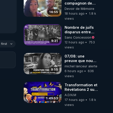
compagnon de
Kyria, raconte sa
Devoir de Mémoire
garde à vue
16:55
18 hours ago
1.8 k
musclée.
views
PARTAGEZ!
Nombre de juifs
disparus entre
1941 et 1945
Sans Concession
(Réponse à mes
9:31
12 hours ago
753
first
accusateurs)
views
07/08: une
preuve que nous
somme passé en
michel lanceur alerte
absurdie une
9:55
6 hours ago
636
dictature qui veut
views
faire taire ses
opposant !
Transformation et
Révélations 2 sur
2 - live du
A.D.N.M
07/08/26
1:49:53
17 hours ago
1.8 k
views