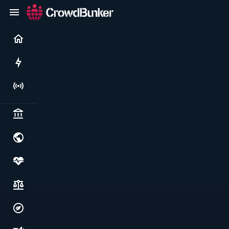
Current
Rushes
Live
Politics & institutions
World & geopolitics
Health, food & wellbeing
Society, justice & freedoms
Economy, environment & technology