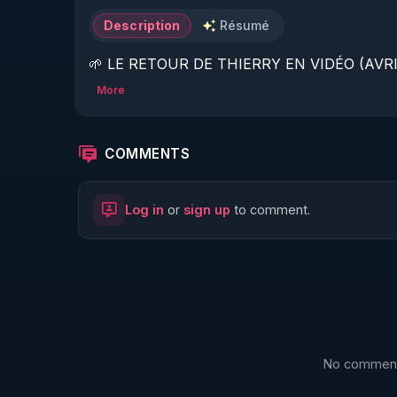
Description
Résumé
🌱 LE RETOUR DE THIERRY EN VIDÉO (AVRIL
More
https://www.rgnr.fr/presentation.html
🌱 LE MAGAZINE RÉGÉNÈRE 

COMMENTS
http://rgnr.li/ymag
Log in
or
sign up
to comment.
🌱 LA BOUTIQUE DU MAGAZINE

https://boutique.magazine-regenere.fr/
🌱 FIL TELEGRAM

https://t.me/rgnr_fr
No comments