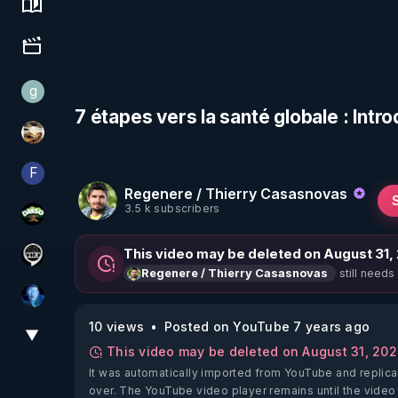
Science, history & spirituality
Culture, media & entertainment
g
gilo59
7 étapes vers la santé globale : Intro
patatrak
F
Finalscape
Regenere / Thierry Casasnovas
3.5 k subscribers
DMSO pour TOUS
This video may be deleted on August 31,
Notre Réalité Est Falsifiée Et Fausse
still needs
Regenere / Thierry Casasnovas
AH2020
10 views
Posted on YouTube 7 years ago
▼
View More
This video may be deleted on August 31, 20
It was automatically imported from YouTube and replica
over. The YouTube video player remains until the video