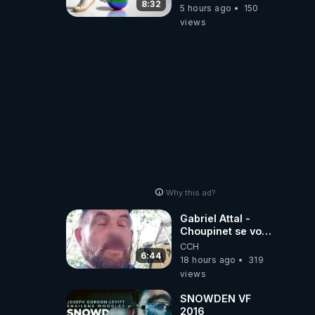
8:32
5 hours ago
150
views
Why this ad?
Gabriel Attal -
Choupinet se voit
en haut de
CCH
l'affiche
6:44
18 hours ago
319
views
SNOWDEN VF
2016