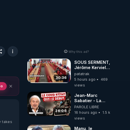
Why this ad?
SOUS SERMENT,
Jérôme Kerviel
balance tout à
patatrak
l'Assemblée !
30:36
5 hours ago
469
views
eo
Jean-Marc
Sabatier - La
Covid-19 n'a été
PAROLE LIBRE
que le début -
26:06
16 hours ago
1.5 k
L'ARNm &
views
l'ARNm-aa jusqu
y takes
où auront-t-il ?
Manu, le