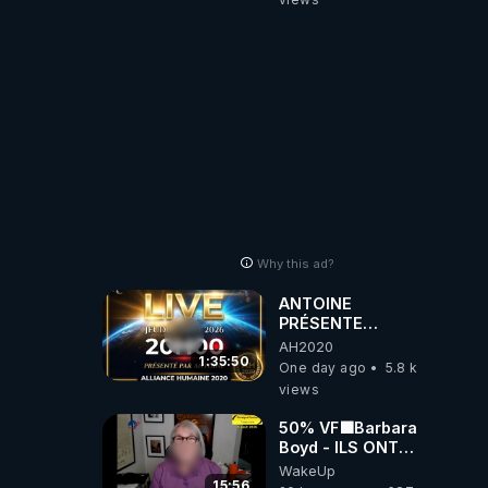
artificielle
Why this ad?
ANTOINE
PRÉSENTE
AH2020 LE LIVE
AH2020
20H ***DU
1:35:50
One day ago
5.8 k
06/08/2026***
views
50% VF🟩Barbara
Boyd - ILS ONT
MENTI SUR TOUT
WakeUp
-Jocelyne
15:56