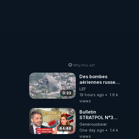
Why this ad?
Des bombes
aériennes russes
anéantissent les
LEF
centres de
0:33
19 hours ago
1.6 k
contrôle de
views
drones de 3
brigades
Bulletin
ukrainienne
STRATPOL N°302.
Armée des
Generousbear
drones, MS-21 en
44:48
One day ago
1.4 k
série, missiles
views