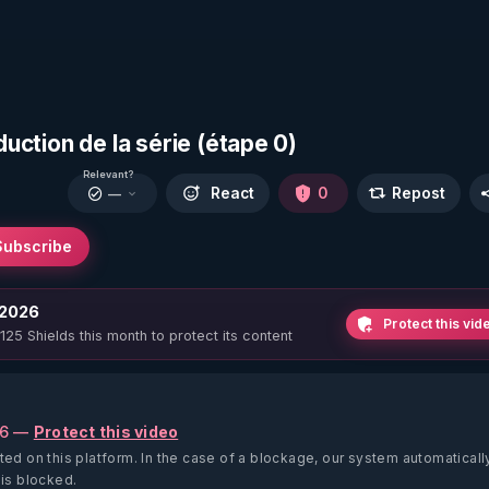
duction de la série (étape 0)
Relevant?
React
0
Repost
—
Subscribe
 2026
Protect this vid
 125 Shields this month to protect its content
26 —
Protect this video
ted on this platform.
In the case of a blockage, our system automaticall
 is blocked.