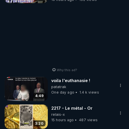
Why this ad?
voila l'euthanasie !
patatrak
One day ago
1.4 k views
4:49
2217 - Le métal - Or
relais-x
15 hours ago
487 views
3:20