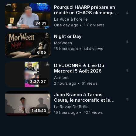
Pourquoi HAARP prépare en
réalité un CHAOS climatique,
on répond
La Puce à l'oreille
34:31
One day ago
1.7 k views
Night or Day
MorWeen
16 hours ago
444 views
6:05
DIEUDONNÉ ★ Live Du
Mercredi 5 Août 2026
Airmeet
2:27:07
2 hours ago
61 views
Juan Branco à Tarnos:
Ceuta, le narcotrafic et le
pouvoir en France
La Revue De Brêle
1:45:43
19 hours ago
424 views