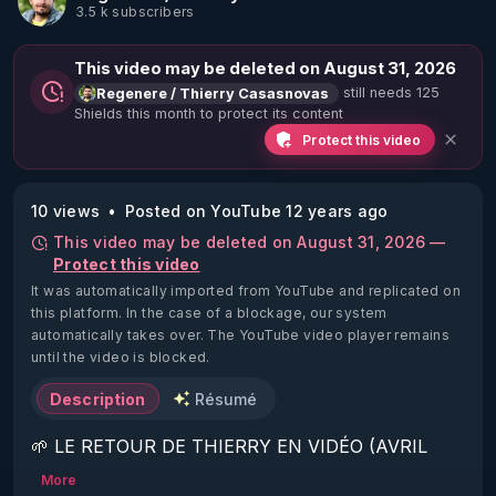
3.5 k subscribers
This video may be deleted on August 31, 2026
still needs 125
Regenere / Thierry Casasnovas
Shields this month to protect its content
Protect this video
10 views
Posted on YouTube 12 years ago
This video may be deleted on August 31, 2026 —
Protect this video
It was automatically imported from YouTube and replicated on
this platform.
In the case of a blockage, our system
automatically takes over. The YouTube video player remains
until the video is blocked.
Description
Résumé
🌱 LE RETOUR DE THIERRY EN VIDÉO (AVRIL 
2022)!

More