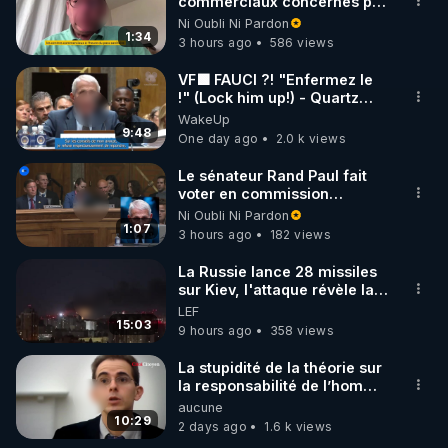
marque SANA : 

commerciaux concernés par
l'obligation dans toute la
Ni Oubli Ni Pardon
Rendez-vous sur 
http://rgnr.li/lechoubrave
 avec le 
France
1:34
3 hours ago
586 views
code : REGENERE10

VF🟩 FAUCI ?! "Enfermez le
▶ 30 jours gratuit sur l’application de méditation et 
!" (Lock him up!) - Quartz
Traduction
WakeUp
de bien-être ENVOL :

9:48
One day ago
2.0 k views
Rendez-vous sur 
https://www.envol.app/code
 avec 
le code : REGENERE
Le sénateur Rand Paul fait
voter en commission
l'outrage au Congrès contre
Ni Oubli Ni Pardon
Anthony Fauci
1:07
3 hours ago
182 views
La Russie lance 28 missiles
sur Kiev, l'attaque révèle la
faiblesse de Kiev
LEF
15:03
9 hours ago
358 views
La stupidité de la théorie sur
la responsabilité de l’homme
concernant le dioxyde de
aucune
carbone.
10:29
2 days ago
1.6 k views