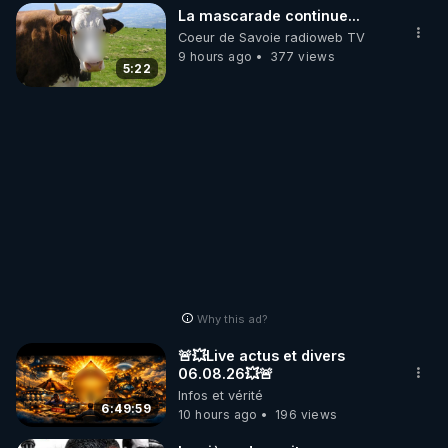
La mascarade continue...
Coeur de Savoie radioweb TV
9 hours ago
377 views
5:22
Why this ad?
🚨💥Live actus et divers
06.08.26💥🚨
Infos et vérité
6:49:59
10 hours ago
196 views