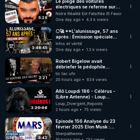
Le piège des voitures
électriques se referme sur
les usagers !
Notre Réalité Est Falsifiée Et Fausse
5:29
One day ago
4.3 k views
🌕🚀 **L'alunissage, 57 ans
après : Émission spéciale
avec John Doe !** 👨 🚀✨
Infos et vérité
3:46:45
One day ago
1.3 k views
Robert Bigelow avait
débriefer le pédophile
génocidaire de donald j
tic tac ufo
trump
2:21
20 hours ago
834 views
Allô Loupdi 186 - Célérus -
(Libre Antenne) - Loup
Divergent 2026.08.06
Loup_Divergent_Reposts
3:20:08
2 hours ago
75 views
Episode 156 Analyse du 23
février 2025 Elon Musk :
Houston , on a un problème !
Sherpatheone
8:42
10 hours ago
132 views