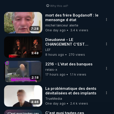
Why this ad?
http://rgnr.li/facebook
mort des frère Bogdanoff : le
mensonge d état
🌱 INSTAGRAM

michel lanceur alerte
7:28
One day ago
3.4 k views
https://www.instagram.com/rdlr_thierrycasasnovas/
http://rgnr.li/instagram
Dieudonné - LE
CHANGEMENT C'EST
MAINTENANT
LEF
🌱 LA NEWSLETTER

3:48
8 hours ago
270 views
Pour ne pas rater l’actualité RGNR (stages, 
2216 - L'état des banques
http://rgnr.li/news
relais-x
17 hours ago
1.1 k views
2:18
🌱 VIDÉOS NON CENSURÉES SUR ODYSEE 

Toutes les vidéos Youtube sont aussi sur la 
La problématique des dents
dévitalisées et des implants
TrueMedia
http://rgnr.li/odysee
4:46
One day ago
2.4 k views
🌱 LES STAGES EN PRÉSENTIEL

C'est quoi toutes ces
C'est quoi toutes ces