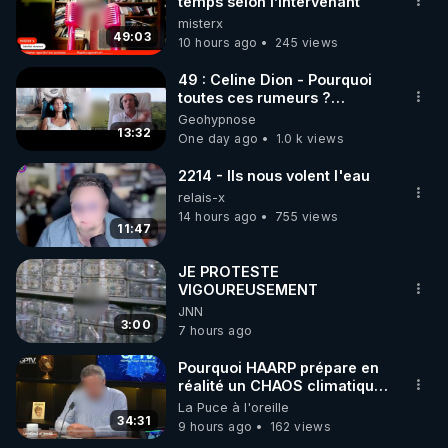
marque SANA : 

temps selon l’intervenant
misterx
Rendez-vous sur 
http://rgnr.li/lechoubrave
 avec le 
49:03
10 hours ago
245 views
code : REGENERE10

49 : Celine Dion - Pourquoi
▶ 30 jours gratuit sur l’application de méditation et 
toutes ces rumeurs ?
Enquête sous hypnose
Geohypnose
de bien-être ENVOL :

13:32
One day ago
1.0 k views
Rendez-vous sur 
https://www.envol.app/code
 avec 
le code : REGENERE
2214 - Ils nous volent l'eau
relais-x
14 hours ago
755 views
11:47
JE PROTESTE
VIGOUREUSEMENT
JNN
3:00
7 hours ago
Pourquoi HAARP prépare en
réalité un CHAOS climatique,
on répond
La Puce à l'oreille
34:31
9 hours ago
162 views