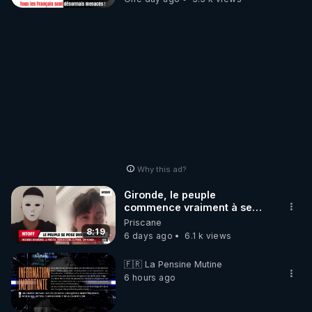
Why this ad?
Gironde, le peuple
commence vraiment à se
poser des questions !
Priscane
Qu'est-ce qu'il nous cache...
8:19
6 days ago
6.1 k views
🇫🇷 La Pensine Mutine
6 hours ago