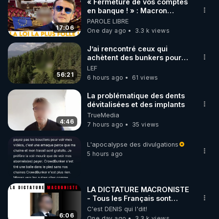
« Fermeture de vos comptes
en banque ! » : Macron
impose une loi folle !
PAROLE LIBRE
17:06
One day ago
3.3 k views
J’ai rencontré ceux qui
achètent des bunkers pour
survivre à la fin du monde
LEF
56:21
6 hours ago
61 views
La problématique des dents
dévitalisées et des implants
TrueMedia
4:46
7 hours ago
35 views
L'apocalypse des divulgations
5 hours ago
LA DICTATURE MACRONISTE
- Tous les Français sont
désormais menacés !
C'est DENIS qui l'dit!
6:06
One day ago
3.3 k views