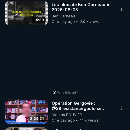
Les films de Ben Garneau =
2026-08-05
Ben Garneau
15:39
One day ago
2.0 k views
Why this ad?
Opération Gergovie :
‪@38resistancegauloise‬
‪@MarionSigautOfficiel‬
Nicolas BOUVIER
‪@gladysriifard5710‬ Laëtitia
2:25:21
One day ago
1.1 k views