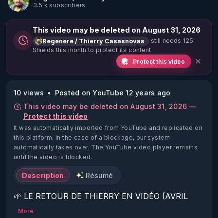
3.5 k subscribers
This video may be deleted on August 31, 2026
still needs 125
Regenere / Thierry Casasnovas
Shields this month to protect its content
Protect this video
10 views
Posted on YouTube 12 years ago
This video may be deleted on August 31, 2026 —
Protect this video
It was automatically imported from YouTube and replicated on
this platform.
In the case of a blockage, our system
automatically takes over. The YouTube video player remains
until the video is blocked.
Description
Résumé
🌱 LE RETOUR DE THIERRY EN VIDÉO (AVRIL 
2022)!

More