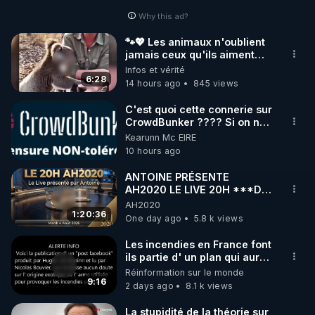
Why this ad?
http://rgnr.li/facebook
🐾💖 Les animaux n'oublient
jamais ceux qu'ils aiment…
🌱 INSTAGRAM

🥹❤️
Infos et vérité
6:28
14 hours ago
845 views
https://www.instagram.com/rdlr_thierrycasasnovas/
http://rgnr.li/instagram
C'est quoi cette connerie sur
CrowdBunker ???? Si on ne
peut plus publier, c'est un
Kearunn Mc EIRE
🌱 LA NEWSLETTER

peu de la censure. Ne payez
10 hours ago
Pour ne pas rater l’actualité RGNR (stages, 
pas les boucliers pour voir
mes vidéos, c'est une
ANTOINE PRÉSENTE
arnaque parce que ma
AH2020 LE LIVE 20H ***DU
http://rgnr.li/news
chaine et mon travail sont
04/08/2026*** 📷LE
AH2020
gratuits. Je préfère la voir
GRAND RÉVEIL EST EN
1:20:36
One day ago
5.8 k views
mourir que de voir mes
🌱 VIDÉOS NON CENSURÉES SUR ODYSEE 

MARCHE 📷
abonnés(es) payer.
Toutes les vidéos Youtube sont aussi sur la 
Les incendies en France font
CrowdBunker s'est tiré une
ils partie d' un plan qui aurait
balle dans le pied sans nos
débuté le 11 septembre 2001
Réinformation sur le monde
chaines CrowdBunker n'est
http://rgnr.li/odysee
?
9:16
plus rien. Migrez vers les
2 days ago
8.1 k views
autres sites comme "VK, X,
🌱 LES STAGES EN PRÉSENTIEL

Odysee, et Tik-Tok", je vous
La stupidité de la théorie sur