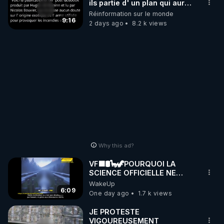
ils partie d' un plan qui aurait
débuté le 11 septembre 2001
Réinformation sur le monde
?
9:16
2 days ago
8.2 k views
Why this ad?
VF🟩🛢🦕🦖POURQUOI LA
SCIENCE OFFICIELLE NE
CONNAÎT-ELLE PAS LA VRAIE
WakeUp
ORIGINE DU PÉTROL -
6:09
One day ago
1.7 k views
Jocelyne Tr
JE PROTESTE
VIGOUREUSEMENT