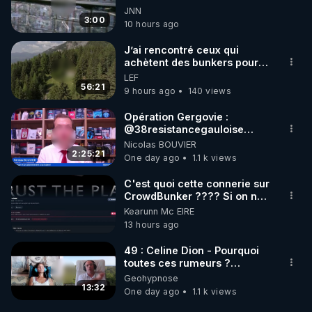
JNN
3:00
10 hours ago
J’ai rencontré ceux qui
achètent des bunkers pour
survivre à la fin du monde
LEF
56:21
9 hours ago
140 views
Opération Gergovie :
‪@38resistancegauloise‬
‪@MarionSigautOfficiel‬
Nicolas BOUVIER
‪@gladysriifard5710‬ Laëtitia
2:25:21
One day ago
1.1 k views
C'est quoi cette connerie sur
CrowdBunker ???? Si on ne
peut plus publier, c'est un
Kearunn Mc EIRE
peu de la censure. Ne payez
13 hours ago
pas les boucliers pour voir
mes vidéos, c'est une
49 : Celine Dion - Pourquoi
arnaque parce que ma
toutes ces rumeurs ?
chaine et mon travail sont
Enquête sous hypnose
Geohypnose
gratuits. Je préfère la voir
13:32
One day ago
1.1 k views
mourir que de voir mes
abonnés(es) payer.