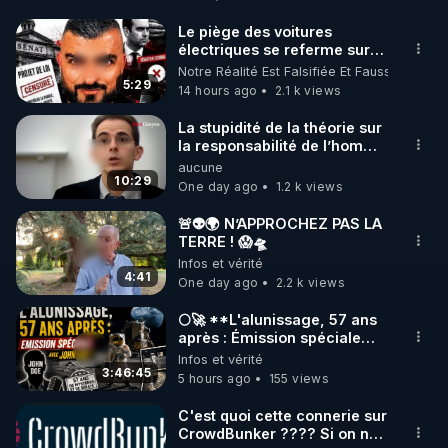
http://rgnr.li/facebook
Le piège des voitures
électriques se referme sur
🌱 INSTAGRAM

les usagers !
Notre Réalité Est Falsifiée Et Fausse
5:29
14 hours ago
2.1 k views
https://www.instagram.com/rdlr_thierrycasasnovas/
http://rgnr.li/instagram
La stupidité de la théorie sur
la responsabilité de l’homme
concernant le dioxyde de
aucune
🌱 LA NEWSLETTER

carbone.
10:29
One day ago
1.2 k views
Pour ne pas rater l’actualité RGNR (stages, 
🚨👽🌍 N’APPROCHEZ PAS LA
TERRE ! 😱🛸
http://rgnr.li/news
Infos et vérité
4:41
One day ago
2.2 k views
🌱 VIDÉOS NON CENSURÉES SUR ODYSEE 

Toutes les vidéos Youtube sont aussi sur la 
🌕🚀 **L'alunissage, 57 ans
après : Émission spéciale
avec John Doe !** 👨 🚀✨
Infos et vérité
http://rgnr.li/odysee
3:46:45
5 hours ago
155 views
🌱 LES STAGES EN PRÉSENTIEL

C'est quoi cette connerie sur
CrowdBunker ???? Si on ne