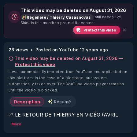
This video may be deleted on August 31, 2026
still needs 125
Regenere / Thierry Casasnovas
Shields this month to protect its content
Protect this video
28 views
Posted on YouTube 12 years ago
This video may be deleted on August 31, 2026 —
Protect this video
It was automatically imported from YouTube and replicated on
this platform.
In the case of a blockage, our system
automatically takes over. The YouTube video player remains
until the video is blocked.
Description
Résumé
🌱 LE RETOUR DE THIERRY EN VIDÉO (AVRIL 
2022)!

More
Découvrez la saison 2 des vidéos sur le nouveau 