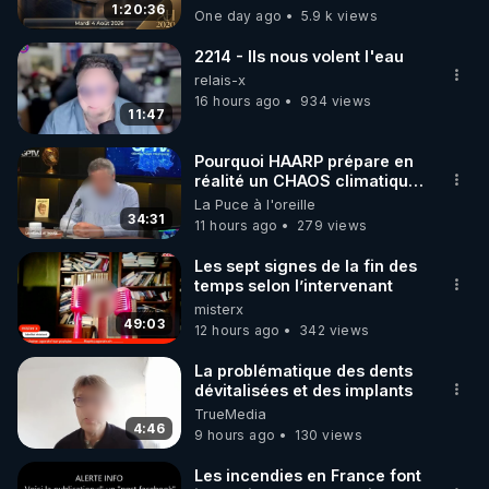
GRAND RÉVEIL EST EN
1:20:36
One day ago
5.9 k views
code : REGENERE10

MARCHE 📷
2214 - Ils nous volent l'eau
▶ 30 jours gratuit sur l’application de méditation et 
relais-x
de bien-être ENVOL :

16 hours ago
934 views
11:47
Rendez-vous sur 
https://www.envol.app/code
 avec 
le code : REGENERE
Pourquoi HAARP prépare en
réalité un CHAOS climatique,
on répond
La Puce à l'oreille
34:31
11 hours ago
279 views
Les sept signes de la fin des
temps selon l’intervenant
misterx
49:03
12 hours ago
342 views
La problématique des dents
dévitalisées et des implants
TrueMedia
4:46
9 hours ago
130 views
Les incendies en France font