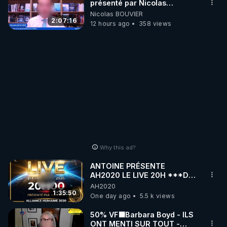
présenté par Nicolas
BOUVIER
Nicolas BOUVIER
2:07:16
12 hours ago
358 views
Why this ad?
ANTOINE PRÉSENTE
AH2020 LE LIVE 20H ***DU
06/08/2026***
AH2020
1:35:50
One day ago
5.5 k views
50% VF🟩Barbara Boyd - ILS
ONT MENTI SUR TOUT -