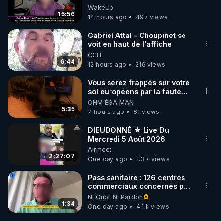
Jocelyne Traduction
WakeUp
15:56
14 hours ago
497 views
Gabriel Attal - Choupinet se
voit en haut de l'affiche
CCH
6:44
12 hours ago
216 views
Vous serez frappés sur votre
sol européens par la faute
des dirigeants qui s'en
OHM ÉGA MAN
mettent dans le nez
5:35
7 hours ago
81 views
DIEUDONNÉ ★ Live Du
Mercredi 5 Août 2026
Airmeet
2:27:07
One day ago
1.3 k views
Pass sanitaire : 126 centres
commerciaux concernés par
l'obligation dans toute la
Ni Oubli Ni Pardon
France
1:34
One day ago
4.1 k views