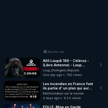
Why this ad?
Allô Loupdi 186 - Célérus -
(Libre Antenne) - Loup
Divergent 2026.08.06
Loup_Divergent_Reposts
3:20:08
One day ago
792 views
Les incendies en France font
ils partie d' un plan qui aurait
débuté le 11 septembre 2001
Réinformation sur le monde
?
9:16
4 days ago
9.2 k views
FOLLE..Mise en Garde