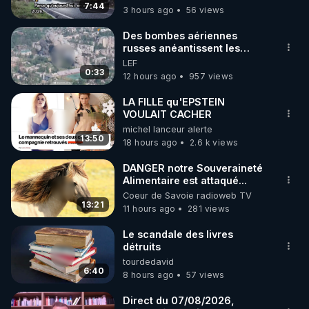
7:44
3 hours ago
56 views
code : REGENERE10

Des bombes aériennes
▶ 30 jours gratuit sur l’application de méditation et 
russes anéantissent les
centres de contrôle de
LEF
de bien-être ENVOL :

drones de 3 brigades
0:33
12 hours ago
957 views
Rendez-vous sur 
https://www.envol.app/code
 avec 
ukrainienne
le code : REGENERE
LA FILLE qu'EPSTEIN
VOULAIT CACHER
michel lanceur alerte
13:50
18 hours ago
2.6 k views
DANGER notre Souveraineté
Alimentaire est attaqué...
Coeur de Savoie radioweb TV
13:21
11 hours ago
281 views
Le scandale des livres
détruits
tourdedavid
6:40
8 hours ago
57 views
Direct du 07/08/2026,