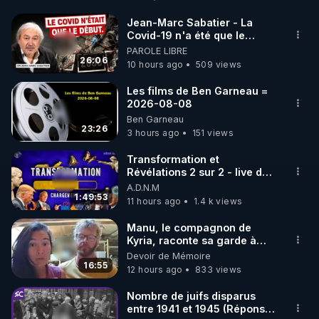
http://rgnr.li/facebook
Jean-Marc Sabatier - La
Covid-19 n'a été que le
🌱 INSTAGRAM

début - L'ARNm & l'ARNm-aa
PAROLE LIBRE
jusqu où auront-t-il ?
26:06
10 hours ago
509 views
https://www.instagram.com/rdlr_thierrycasasnovas/
http://rgnr.li/instagram
Les films de Ben Garneau =
2026-08-08
Ben Garneau
🌱 LA NEWSLETTER

23:26
3 hours ago
151 views
Pour ne pas rater l’actualité RGNR (stages, 
Transformation et
Révélations 2 sur 2 - live du
http://rgnr.li/news
07/08/26
A.D.N.M
1:49:53
11 hours ago
1.4 k views
🌱 VIDÉOS NON CENSURÉES SUR ODYSEE 

Toutes les vidéos Youtube sont aussi sur la 
Manu, le compagnon de
Kyria, raconte sa garde à
vue musclée. PARTAGEZ!
Devoir de Mémoire
http://rgnr.li/odysee
16:55
12 hours ago
833 views
🌱 LES STAGES EN PRÉSENTIEL

Nombre de juifs disparus
entre 1941 et 1945 (Réponse