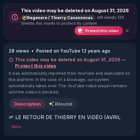
This video may be deleted on August 31, 2026
still needs 125
Regenere / Thierry Casasnovas
Shields this month to protect its content
Protect this video
28 views
Posted on YouTube 12 years ago
This video may be deleted on August 31, 2026 —
Protect this video
It was automatically imported from YouTube and replicated on
this platform.
In the case of a blockage, our system
automatically takes over. The YouTube video player remains
until the video is blocked.
Description
Résumé
🌱 LE RETOUR DE THIERRY EN VIDÉO (AVRIL 
2022)!

More
Découvrez la saison 2 des vidéos sur le nouveau 