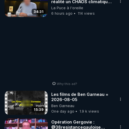
réalité un CHAOS climatique,
on répond
La Puce à l'oreille
34:31
6 hours ago
114 views
Why this ad?
Les films de Ben Garneau =
2026-08-05
Ben Garneau
15:39
One day ago
1.9 k views
Opération Gergovie :
‪@38resistancegauloise‬