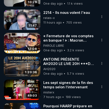
carbone.
10:29
One day ago
1.1 k views
code : REGENERE10

2214 - Ils nous volent l'eau
▶ 30 jours gratuit sur l’application de méditation et 
relais-x
de bien-être ENVOL :

11 hours ago
705 views
11:47
Rendez-vous sur 
https://www.envol.app/code
 avec 
le code : REGENERE
« Fermeture de vos comptes
en banque ! » : Macron
impose une loi folle !
PAROLE LIBRE
17:06
One day ago
3.2 k views
ANTOINE PRÉSENTE
AH2020 LE LIVE 20H ***DU
04/08/2026*** 📷LE
AH2020
GRAND RÉVEIL EST EN
1:20:36
One day ago
5.7 k views
MARCHE 📷
Les sept signes de la fin des
temps selon l’intervenant
misterx
49:03
7 hours ago
199 views
Pourquoi HAARP prépare en