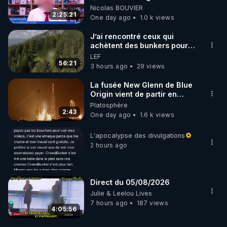
‪@MarionSigautOfficiel‬
Nicolas BOUVIER
‪@gladysriifard5710‬ Laëtitia
2:25:21
One day ago
1.0 k views
J’ai rencontré ceux qui
achètent des bunkers pour
survivre à la fin du monde
LEF
56:21
3 hours ago
29 views
La fusée New Glenn de Blue
Origin vient de partir en
fumée.
Platosphère
2:43
One day ago
1.6 k views
L'apocalypse des divulgations
2 hours ago
Direct du 05/08/2026
Julie & Leelou Lives
7 hours ago
187 views
4:05:56