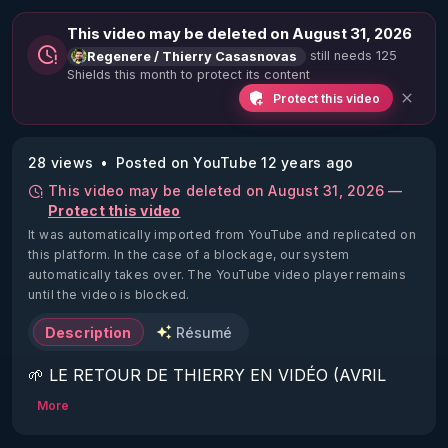
This video may be deleted on August 31, 2026
still needs 125
Regenere / Thierry Casasnovas
Shields this month to protect its content
Protect this video
28 views
Posted on YouTube 12 years ago
This video may be deleted on August 31, 2026 —
Protect this video
It was automatically imported from YouTube and replicated on
this platform.
In the case of a blockage, our system
automatically takes over. The YouTube video player remains
until the video is blocked.
Description
Résumé
🌱 LE RETOUR DE THIERRY EN VIDÉO (AVRIL 
2022)!

More
Découvrez la saison 2 des vidéos sur le nouveau 