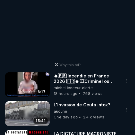
Why this ad?
🔥🇫🇷 Incendie en France
2026 🇫🇷🔥 💥Criminel ou
coincidence naturelle?💥
michel lanceur alerte
@NostraDamoucho
6:17
18 hours ago
768 views
L'Invasion de Ceuta intox?
aucune
One day ago
2.4 k views
15:41
LA DICTATURE MACRONISTE