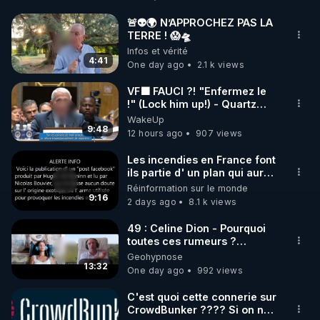
http://rgnr.li/facebook
🚨👽🌍 N’APPROCHEZ PAS LA
TERRE ! 😱🛸
🌱 INSTAGRAM

Infos et vérité
4:41
One day ago
2.1 k views
https://www.instagram.com/rdlr_thierrycasasnovas/
http://rgnr.li/instagram
VF🟩 FAUCI ?! "Enfermez le
!" (Lock him up!) - Quartz
Traduction
WakeUp
🌱 LA NEWSLETTER

9:48
12 hours ago
907 views
Pour ne pas rater l’actualité RGNR (stages, 
Les incendies en France font
ils partie d' un plan qui aurait
http://rgnr.li/news
débuté le 11 septembre 2001
Réinformation sur le monde
?
9:16
2 days ago
8.1 k views
🌱 VIDÉOS NON CENSURÉES SUR ODYSEE 

Toutes les vidéos Youtube sont aussi sur la 
49 : Celine Dion - Pourquoi
toutes ces rumeurs ?
Enquête sous hypnose
Geohypnose
http://rgnr.li/odysee
13:32
One day ago
992 views
🌱 LES STAGES EN PRÉSENTIEL

C'est quoi cette connerie sur
CrowdBunker ???? Si on ne