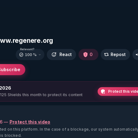
 www.regenere.org
Relevant?
React
0
Repost
100 %
Subscribe
 2026
Protect this vid
 125 Shields this month to protect its content
26 —
Protect this video
ted on this platform.
In the case of a blockage, our system automaticall
 is blocked.