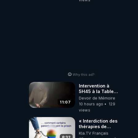
BALANCE TOUT
Why this ad?
Intervention à
5H45 à la Table
de Gaya, chez
Devoir de Mémoire
Kyria et Manu.
11:07
10 hours ago
129
6/08/2026
views
PARTAGEZ !
« Interdiction des
thérapies de
conversion »
Kla.TV Français
8:32