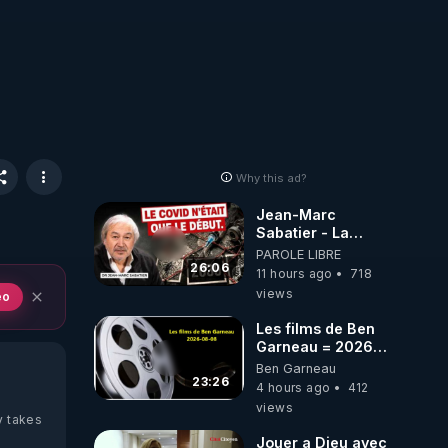
Why this ad?
Jean-Marc
Sabatier - La
Covid-19 n'a été
PAROLE LIBRE
que le début -
26:06
11 hours ago
718
L'ARNm &
views
eo
l'ARNm-aa jusqu
où auront-t-il ?
Les films de Ben
Garneau = 2026-
08-08
Ben Garneau
23:26
4 hours ago
412
views
y takes
Jouer a Dieu avec