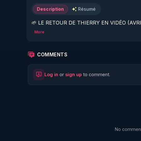
Description
Résumé
🌱 LE RETOUR DE THIERRY EN VIDÉO (AVRIL
More
https://www.rgnr.fr/presentation.html
🌱 LE MAGAZINE RÉGÉNÈRE 

COMMENTS
http://rgnr.li/ymag
Log in
or
sign up
to comment.
🌱 LA BOUTIQUE DU MAGAZINE

https://boutique.magazine-regenere.fr/
🌱 FIL TELEGRAM

https://t.me/rgnr_fr
No comments