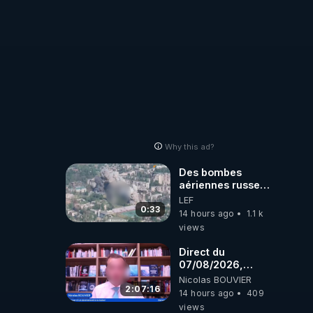
Why this ad?
Des bombes
aériennes russes
anéantissent les
LEF
centres de
0:33
14 hours ago
1.1 k
contrôle de
views
drones de 3
brigades
Direct du
ukrainienne
07/08/2026,
présenté par
Nicolas BOUVIER
Nicolas BOUVIER
2:07:16
14 hours ago
409
views