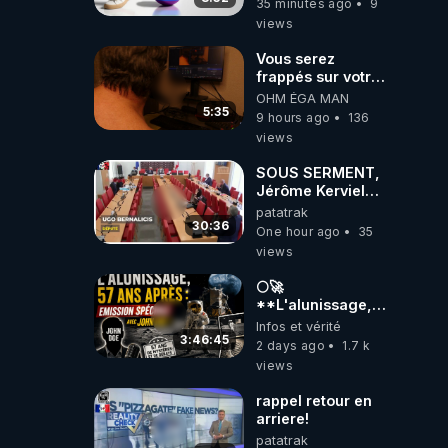
35 minutes ago
9
views
Vous serez
frappés sur votre
sol européens par
OHM ÉGA MAN
la faute des
5:35
9 hours ago
136
dirigeants qui
views
s'en mettent dans
le nez
SOUS SERMENT,
Jérôme Kerviel
balance tout à
patatrak
l'Assemblée !
30:36
One hour ago
35
views
🌕🚀
**L'alunissage,
57 ans après :
Infos et vérité
Émission spéciale
3:46:45
2 days ago
1.7 k
avec John Doe
views
!** 👨 🚀✨
rappel retour en
arriere!
patatrak