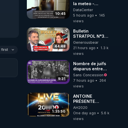
la meteo -
Citoicitoyen
DataCenter
10:45
5 hours ago
145
views
Bulletin
STRATPOL N°302.
Armée des
Generousbear
drones, MS-21 en
44:48
21 hours ago
1.3 k
first
série, missiles
views
coréens.
07.08.2026.
Nombre de juifs
disparus entre
1941 et 1945
Sans Concession
(Réponse à mes
9:31
7 hours ago
264
accusateurs)
views
ANTOINE
PRÉSENTE
AH2020 LE LIVE
AH2020
20H ***DU
1:35:50
One day ago
5.6 k
06/08/2026***
views