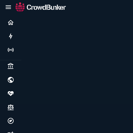
Current
Rushes
Live
Politics & institutions
World & geopolitics
Health, food & wellbeing
Society, justice & freedoms
Economy, environment & technology