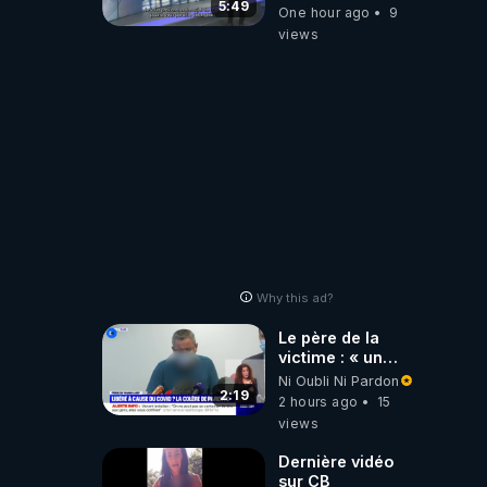
5:49
One hour ago
9
views
Why this ad?
Le père de la
victime : « un
gendarme nous a
Ni Oubli Ni Pardon
dit que c'était une
2:19
2 hours ago
15
libération
views
anticipée Covid-
19 »
Dernière vidéo
sur CB