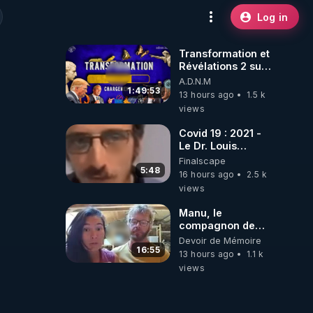
Log in
Transformation et
Révélations 2 sur
2 - live du
A.D.N.M
07/08/26
1:49:53
13 hours ago
1.5 k
views
Covid 19 : 2021 -
Le Dr. Louis
Fouché renverse
Finalscape
le plateau de
5:48
16 hours ago
2.5 k
CNews !
views
Manu, le
compagnon de
Kyria, raconte sa
Devoir de Mémoire
garde à vue
16:55
13 hours ago
1.1 k
musclée.
views
PARTAGEZ!