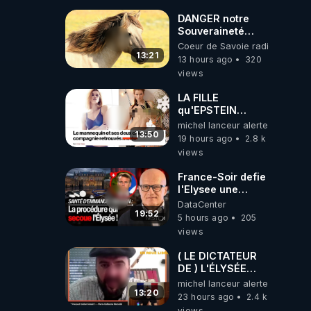
DANGER notre
Souveraineté
Alimentaire est
Coeur de Savoie radioweb TV
attaqué...
13:21
13 hours ago
320
views
LA FILLE
qu'EPSTEIN
VOULAIT CACHER
michel lanceur alerte
13:50
19 hours ago
2.8 k
views
France-Soir defie
l'Elysee une
procedure inedite
DataCenter
sur la sante du
19:52
5 hours ago
205
president - Nexus
views
( LE DICTATEUR
DE ) L'ÉLYSÉE
PANIQUE : PIERRE
michel lanceur alerte
GUILLAUME
13:20
23 hours ago
2.4 k
MERCADAL
views