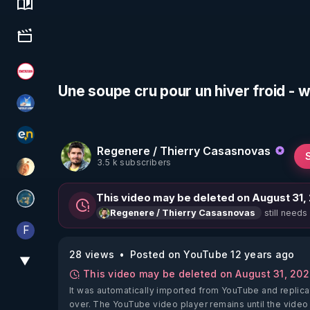
Science, history & spirituality
Culture, media & entertainment
Magazine Nexus
Une soupe cru pour un hiver froid -
PAROLE LIBRE
essentiel.news
Regenere / Thierry Casasnovas
3.5 k subscribers
La Puce à l'oreille
This video may be deleted on August 31,
Réinformation sur le monde
still needs
Regenere / Thierry Casasnovas
F
Finalscape
28 views
Posted on YouTube 12 years ago
▼
View More
This video may be deleted on August 31, 20
It was automatically imported from YouTube and replica
over. The YouTube video player remains until the video