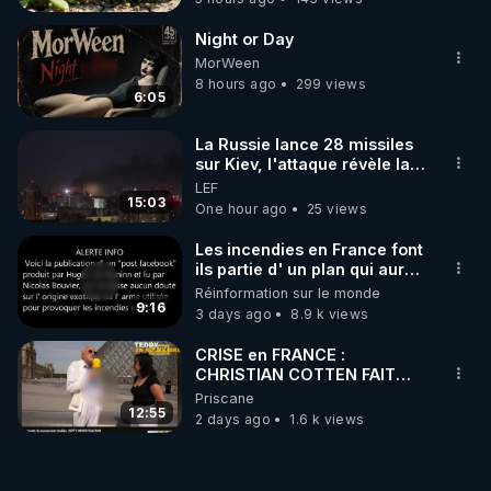
Night or Day
MorWeen
8 hours ago
299 views
6:05
La Russie lance 28 missiles
sur Kiev, l'attaque révèle la
faiblesse de Kiev
LEF
15:03
One hour ago
25 views
Les incendies en France font
ils partie d' un plan qui aurait
débuté le 11 septembre 2001
Réinformation sur le monde
?
9:16
3 days ago
8.9 k views
CRISE en FRANCE :
CHRISTIAN COTTEN FAIT
une étrange découverte
Priscane
12:55
2 days ago
1.6 k views