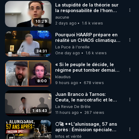
La stupidité de la théorie sur
▶ 30 jours gratuit sur l’application de méditation et 
la responsabilité de l’homme
concernant le dioxyde de
aucune
de bien-être ENVOL :

carbone.
10:29
2 days ago
1.6 k views
Rendez-vous sur 
https://www.envol.app/code
 avec 
le code : REGENERE
Pourquoi HAARP prépare en
réalité un CHAOS climatique,
on répond
La Puce à l'oreille
34:31
One day ago
1.6 k views
« Si le peuple le décide, le
régime peut tomber demain !
»
klaudius
8:00
9 hours ago
678 views
Juan Branco à Tarnos:
Ceuta, le narcotrafic et le
pouvoir en France
La Revue De Brêle
1:45:43
11 hours ago
267 views
🌕🚀 **L'alunissage, 57 ans
après : Émission spéciale
avec John Doe !** 👨 🚀✨
Infos et vérité