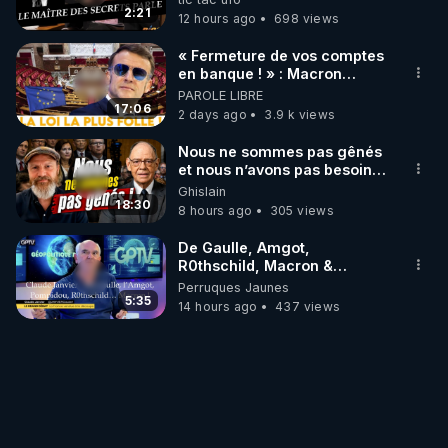
trump
2:21
12 hours ago
698 views
« Fermeture de vos comptes
en banque ! » : Macron
impose une loi folle !
PAROLE LIBRE
17:06
2 days ago
3.9 k views
Nous ne sommes pas gênés
et nous n’avons pas besoin
de nous excuser ! #jw
Ghislain
#jehovah #collegecentral
18:30
8 hours ago
305 views
De Gaulle, Amgot,
R0thschild, Macron &
Pompidou… Macron Claude
Perruques Jaunes
Janvier, GPTV, 18 X 2024
5:35
14 hours ago
437 views