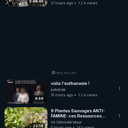
3:46:45
21 hours ago
1.2 k views
Why this ad?
voila l'euthanasie !
patatrak
15 hours ago
1.2 k views
4:49
9 Plantes Sauvages ANTI-
FAMINE: ces Ressources
NUTRITIVES&MéDICINALES"gratuite
Un Démodérateur
JARDIN&des Haies
22:18
5 hours ago
143 views