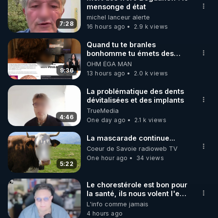
mensonge d état
🌱 INSTAGRAM

michel lanceur alerte
7:28
16 hours ago
2.9 k views
https://www.instagram.com/rdlr_thierrycasasnovas/
http://rgnr.li/instagram
Quand tu te branles
bonhomme tu émets des
ondes ils ont juste omis de
OHM ÉGA MAN
🌱 LA NEWSLETTER

t'expliquer
9:36
13 hours ago
2.0 k views
Pour ne pas rater l’actualité RGNR (stages, 
La problématique des dents
dévitalisées et des implants
http://rgnr.li/news
TrueMedia
4:46
One day ago
2.1 k views
🌱 VIDÉOS NON CENSURÉES SUR ODYSEE 

Toutes les vidéos Youtube sont aussi sur la 
La mascarade continue...
Coeur de Savoie radioweb TV
One hour ago
34 views
http://rgnr.li/odysee
5:22
🌱 LES STAGES EN PRÉSENTIEL

Le chorestérole est bon pour
la santé, ils nous volent l'eau
! 😒🤢😡
L'info comme jamais
http://rgnr.li/stages
https://odysee.com/@anonyme:d3/C
4 hours ago