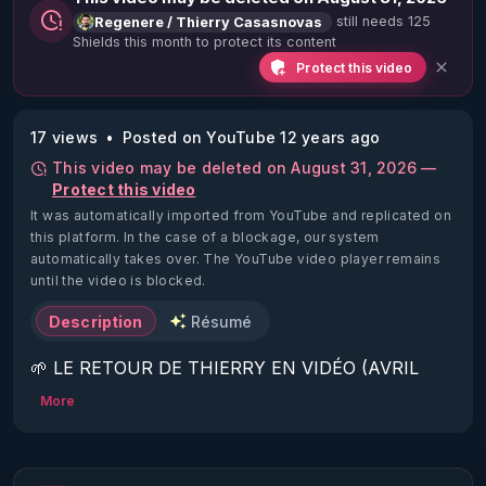
still needs 125
Regenere / Thierry Casasnovas
Shields this month to protect its content
Protect this video
17 views
Posted on YouTube 12 years ago
This video may be deleted on August 31, 2026 —
Protect this video
It was automatically imported from YouTube and replicated on
this platform.
In the case of a blockage, our system
automatically takes over. The YouTube video player remains
until the video is blocked.
Description
Résumé
🌱 LE RETOUR DE THIERRY EN VIDÉO (AVRIL 
2022)!

More
Découvrez la saison 2 des vidéos sur le nouveau 
https://www.rgnr.fr/presentation.html