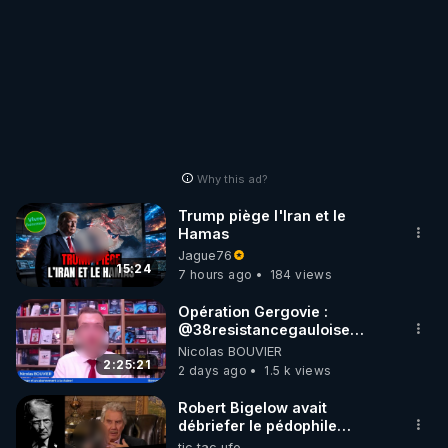
Why this ad?
Trump piège l'Iran et le
Hamas
Jague76
15:24
7 hours ago
184 views
Opération Gergovie :
‪@38resistancegauloise‬
‪@MarionSigautOfficiel‬
Nicolas BOUVIER
‪@gladysriifard5710‬ Laëtitia
2:25:21
2 days ago
1.5 k views
Robert Bigelow avait
débriefer le pédophile
génocidaire de donald j
tic tac ufo