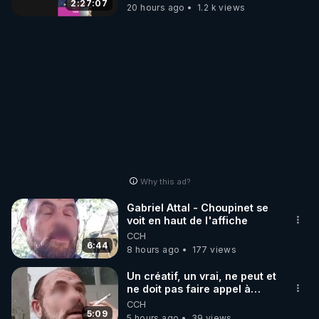
2:27:07
20 hours ago
1.2 k views
Why this ad?
Gabriel Attal - Choupinet se
voit en haut de l'affiche
CCH
6:44
8 hours ago
177 views
Un créatif, un vrai, ne peut et
ne doit pas faire appel à
l'intelligence artificielle
CCH
5:09
5 hours ago
39 views