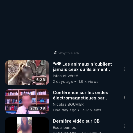
Why this ad?
🐾💖 Les animaux n'oublient
jamais ceux qu'ils aiment…
🥹❤️
Infos et vérité
6:28
2 days ago
1.9 k views
Conférence sur les ondes
électromagnétiques par
Grégoire Caustru et Bart de
Nicolas BOUVIER
Wever !
2:13:08
One day ago
737 views
Dernière vidéo sur CB
Excaliburnes