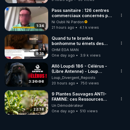
Pass sanitaire : 126 centres
commerciaux concernés par
l'obligation dans toute la
Ni Oubli Ni Pardon
France
1:34
21 hours ago
4.1 k views
Quand tu te branles
bonhomme tu émets des
ondes ils ont juste omis de
OHM ÉGA MAN
t'expliquer
9:35
One day ago
3.9 k views
Allô Loupdi 186 - Célérus -
(Libre Antenne) - Loup
Divergent 2026.08.06
Loup_Divergent_Reposts
3:20:08
20 hours ago
750 views
9 Plantes Sauvages ANTI-
FAMINE: ces Ressources
NUTRITIVES&MéDICINALES"gratuite
Un Démodérateur
JARDIN&des Haies
22:18
One day ago
510 views