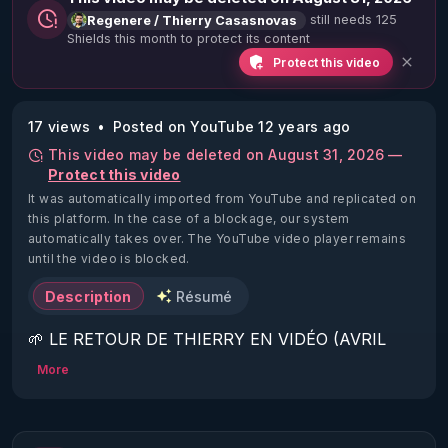
still needs 125
Regenere / Thierry Casasnovas
Shields this month to protect its content
Protect this video
17 views
Posted on YouTube 12 years ago
This video may be deleted on August 31, 2026 —
Protect this video
It was automatically imported from YouTube and replicated on
this platform.
In the case of a blockage, our system
automatically takes over. The YouTube video player remains
until the video is blocked.
Description
Résumé
🌱 LE RETOUR DE THIERRY EN VIDÉO (AVRIL 
2022)!

More
Découvrez la saison 2 des vidéos sur le nouveau 
https://www.rgnr.fr/presentation.html