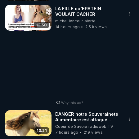
_________

LA FILLE qu'EPSTEIN
VOULAIT CACHER
michel lanceur alerte
LES CODES PROMO DES PARTENAIRES

13:50
14 hours ago
2.5 k views
▶ 10 % de réduction sur toute la boutique 
WARMCOOK (Kuvings) : 

Rendez-vous sur : 
http://rgnr.li/warmcook
 avec le 
code : REGENERE10

▶ 10 % de réduction sur une sélection de produits 
de la boutique VIDYA : 

Rendez-vous sur : 
http://rgnr.li/vidya
 avec le code : 
REGENERE10

Why this ad?
▶ 10 % de réduction sur les extracteurs de la 
DANGER notre Souveraineté
marque SANA : 

Alimentaire est attaqué...
Coeur de Savoie radioweb TV
Rendez-vous sur 
http://rgnr.li/lechoubrave
 avec le 
13:21
7 hours ago
219 views
code : REGENERE10
