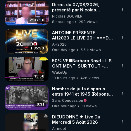
Direct du 07/08/2026,
▶ 30 jours gratuit sur l’application de méditation et 
présenté par Nicolas
BOUVIER
Nicolas BOUVIER
de bien-être ENVOL :

2:07:16
8 hours ago
293 views
Rendez-vous sur 
https://www.envol.app/code
 avec 
le code : REGENERE
ANTOINE PRÉSENTE
AH2020 LE LIVE 20H ***DU
06/08/2026***
AH2020
1:35:50
One day ago
5.5 k views
50% VF🟩Barbara Boyd - ILS
ONT MENTI SUR TOUT -
Jocelyne Traduction
WakeUp
15:56
10 hours ago
426 views
Nombre de juifs disparus
entre 1941 et 1945 (Réponse
à mes accusateurs)
Sans Concession
9:31
One hour ago
11 views
DIEUDONNÉ ★ Live Du
Mercredi 5 Août 2026
Airmeet