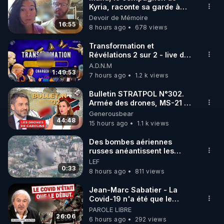
Kyria, raconte sa garde à
🌱 INSTAGRAM

vue musclée. PARTAGEZ!
Devoir de Mémoire
16:55
8 hours ago
678 views
https://www.instagram.com/rdlr_thierrycasasnovas/
http://rgnr.li/instagram
Transformation et
Révélations 2 sur 2 - live du
07/08/26
A.D.N.M
🌱 LA NEWSLETTER

1:49:53
7 hours ago
1.2 k views
Pour ne pas rater l’actualité RGNR (stages, 
Bulletin STRATPOL N°302.
Armée des drones, MS-21 en
http://rgnr.li/news
série, missiles coréens.
Generousbear
07.08.2026.
44:48
15 hours ago
1.1 k views
🌱 VIDÉOS NON CENSURÉES SUR ODYSEE 

Toutes les vidéos Youtube sont aussi sur la 
Des bombes aériennes
russes anéantissent les
centres de contrôle de
LEF
http://rgnr.li/odysee
drones de 3 brigades
0:33
8 hours ago
811 views
ukrainienne
🌱 LES STAGES EN PRÉSENTIEL

Jean-Marc Sabatier - La
Covid-19 n'a été que le
début - L'ARN messager
PAROLE LIBRE
http://rgnr.li/stages
jusqu où ira-t-il ?
26:06
6 hours ago
292 views