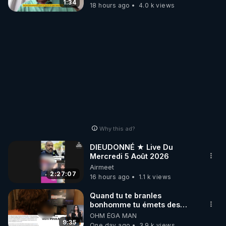
France
1:34
18 hours ago
4.0 k views
Why this ad?
DIEUDONNÉ ★ Live Du
Mercredi 5 Août 2026
Airmeet
2:27:07
16 hours ago
1.1 k views
Quand tu te branles
bonhomme tu émets des
ondes ils ont juste omis de
OHM ÉGA MAN
t'expliquer
9:35
One day ago
3.9 k views