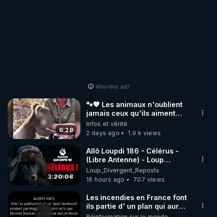
Why this ad?
🐾💖 Les animaux n'oublient
jamais ceux qu'ils aiment…
🥹❤️
Infos et vérité
6:28
2 days ago
1.9 k views
Allô Loupdi 186 - Célérus -
(Libre Antenne) - Loup
Divergent 2026.08.06
Loup_Divergent_Reposts
3:20:08
16 hours ago
707 views
Les incendies en France font
ils partie d' un plan qui aurait
débuté le 11 septembre 2001
Réinformation sur le monde