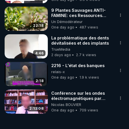
9 Plantes Sauvages ANTI-
FAMINE: ces Ressources
NUTRITIVES&MéDICINALES"gratuite
Un Démodérateur
JARDIN&des Haies
22:18
One day ago
487 views
La problématique des dents
dévitalisées et des implants
TrueMedia
4:46
2 days ago
2.7 k views
2216 - L'état des banques
relais-x
One day ago
1.9 k views
2:18
Conférence sur les ondes
électromagnétiques par
Grégoire Caustru et Bart de
Nicolas BOUVIER
Wever !
2:13:08
One day ago
709 views