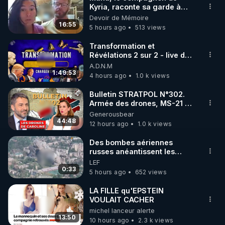
Kyria, raconte sa garde à
🌱 INSTAGRAM

vue musclée. PARTAGEZ!
Devoir de Mémoire
16:55
5 hours ago
513 views
https://www.instagram.com/rdlr_thierrycasasnovas/
http://rgnr.li/instagram
Transformation et
Révélations 2 sur 2 - live du
07/08/26
A.D.N.M
🌱 LA NEWSLETTER

1:49:53
4 hours ago
1.0 k views
Pour ne pas rater l’actualité RGNR (stages, 
Bulletin STRATPOL N°302.
Armée des drones, MS-21 en
http://rgnr.li/news
série, missiles coréens.
Generousbear
07.08.2026.
44:48
12 hours ago
1.0 k views
🌱 VIDÉOS NON CENSURÉES SUR ODYSEE 

Toutes les vidéos Youtube sont aussi sur la 
Des bombes aériennes
russes anéantissent les
centres de contrôle de
LEF
http://rgnr.li/odysee
drones de 3 brigades
0:33
5 hours ago
652 views
ukrainienne
🌱 LES STAGES EN PRÉSENTIEL

LA FILLE qu'EPSTEIN
VOULAIT CACHER
michel lanceur alerte
http://rgnr.li/stages
13:50
10 hours ago
2.3 k views