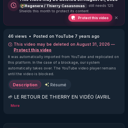
still needs 125
Regenere / Thierry Casasnovas
Shields this month to protect its content
Protect this video
46 views
Posted on YouTube 7 years ago
This video may be deleted on August 31, 2026 —
Protect this video
It was automatically imported from YouTube and replicated on
this platform.
In the case of a blockage, our system
automatically takes over. The YouTube video player remains
until the video is blocked.
Description
Résumé
🌱 LE RETOUR DE THIERRY EN VIDÉO (AVRIL 
2022)!

More
Découvrez la saison 2 des vidéos sur le nouveau 
https://www.rgnr.fr/presentation.html