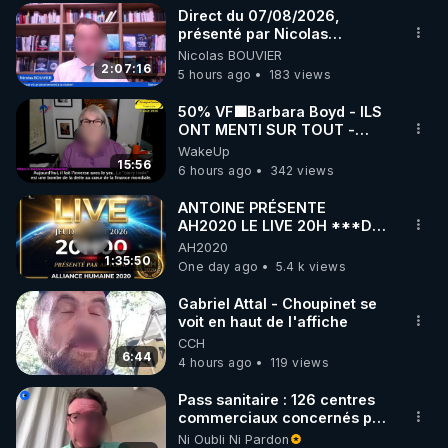
Direct du 07/08/2026,
▶ 30 jours gratuit sur l’application de méditation et 
présenté par Nicolas
BOUVIER
Nicolas BOUVIER
de bien-être ENVOL :

2:07:16
5 hours ago
183 views
Rendez-vous sur 
https://www.envol.app/code
 avec 
le code : REGENERE
50% VF🟩Barbara Boyd - ILS
ONT MENTI SUR TOUT -
Jocelyne Traduction
WakeUp
15:56
6 hours ago
342 views
ANTOINE PRÉSENTE
AH2020 LE LIVE 20H ***DU
06/08/2026***
AH2020
1:35:50
One day ago
5.4 k views
Gabriel Attal - Choupinet se
voit en haut de l'affiche
CCH
6:44
4 hours ago
119 views
Pass sanitaire : 126 centres
commerciaux concernés par
l'obligation dans toute la
Ni Oubli Ni Pardon