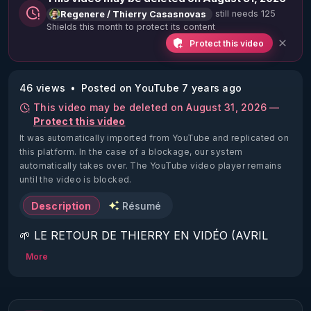
still needs 125
Regenere / Thierry Casasnovas
Shields this month to protect its content
Protect this video
46 views
Posted on YouTube 7 years ago
This video may be deleted on August 31, 2026 —
Protect this video
It was automatically imported from YouTube and replicated on
this platform.
In the case of a blockage, our system
automatically takes over. The YouTube video player remains
until the video is blocked.
Description
Résumé
🌱 LE RETOUR DE THIERRY EN VIDÉO (AVRIL 
2022)!

More
Découvrez la saison 2 des vidéos sur le nouveau 
https://www.rgnr.fr/presentation.html