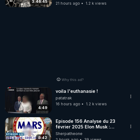
3:46:45
21 hours ago
1.2 k views
Why this ad?
voila l'euthanasie !
patatrak
16 hours ago
1.2 k views
4:49
Episode 156 Analyse du 23
février 2025 Elon Musk :
Houston , on a un problème !
Sherpatheone
8:42
2 hours ago
39 views