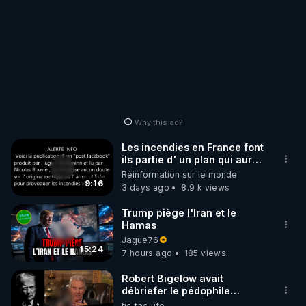
Why this ad?
Les incendies en France font
ils partie d' un plan qui aurait
débuté le 11 septembre 2001
Réinformation sur le monde
?
9:16
3 days ago
8.9 k views
Trump piège l'Iran et le
Hamas
Jague76
15:24
7 hours ago
185 views
Robert Bigelow avait
débriefer le pédophile
génocidaire de donald j
tic tac ufo