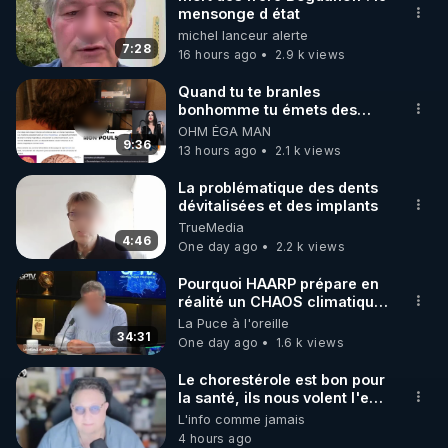
mensonge d état
🌱 INSTAGRAM

michel lanceur alerte
7:28
16 hours ago
2.9 k views
https://www.instagram.com/rdlr_thierrycasasnovas/
http://rgnr.li/instagram
Quand tu te branles
bonhomme tu émets des
ondes ils ont juste omis de
OHM ÉGA MAN
🌱 LA NEWSLETTER

t'expliquer
9:36
13 hours ago
2.1 k views
Pour ne pas rater l’actualité RGNR (stages, 
La problématique des dents
dévitalisées et des implants
http://rgnr.li/news
TrueMedia
4:46
One day ago
2.2 k views
🌱 VIDÉOS NON CENSURÉES SUR ODYSEE 

Toutes les vidéos Youtube sont aussi sur la 
Pourquoi HAARP prépare en
réalité un CHAOS climatique,
on répond
La Puce à l'oreille
http://rgnr.li/odysee
34:31
One day ago
1.6 k views
🌱 LES STAGES EN PRÉSENTIEL

Le chorestérole est bon pour
la santé, ils nous volent l'eau
! 😒🤢😡
L'info comme jamais
http://rgnr.li/stages
https://odysee.com/@anonyme:d3/C
4 hours ago