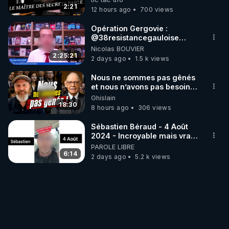
trump
2:21
12 hours ago
700 views
Opération Gergovie :
‪@38resistancegauloise‬
‪@MarionSigautOfficiel‬
Nicolas BOUVIER
‪@gladysriifard5710‬ Laëtitia
2:25:21
2 days ago
1.5 k views
Nous ne sommes pas gênés
et nous n’avons pas besoin
de nous excuser ! #jw
Ghislain
#jehovah #collegecentral
18:30
8 hours ago
306 views
Sébastien Béraud - 4 Août
2024 - Incroyable mais vrai,
partagez svp...
PAROLE LIBRE
6:14
2 days ago
5.2 k views