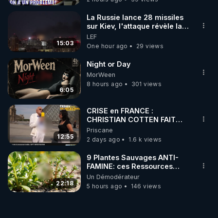
La Russie lance 28 missiles
sur Kiev, l'attaque révèle la
faiblesse de Kiev
LEF
15:03
One hour ago
29 views
Night or Day
MorWeen
8 hours ago
301 views
6:05
CRISE en FRANCE :
CHRISTIAN COTTEN FAIT
une étrange découverte
Priscane
12:55
2 days ago
1.6 k views
9 Plantes Sauvages ANTI-
FAMINE: ces Ressources
NUTRITIVES&MéDICINALES"gratuite
Un Démodérateur
JARDIN&des Haies
22:18
5 hours ago
146 views