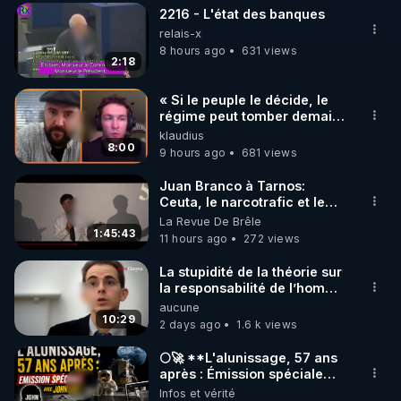
2216 - L'état des banques
▶ 30 jours gratuit sur l’application de méditation et 
relais-x
de bien-être ENVOL :

8 hours ago
631 views
2:18
Rendez-vous sur 
https://www.envol.app/code
 avec 
le code : REGENERE
« Si le peuple le décide, le
régime peut tomber demain !
»
klaudius
8:00
9 hours ago
681 views
Juan Branco à Tarnos:
Ceuta, le narcotrafic et le
pouvoir en France
La Revue De Brêle
1:45:43
11 hours ago
272 views
La stupidité de la théorie sur
la responsabilité de l’homme
concernant le dioxyde de
aucune
carbone.
10:29
2 days ago
1.6 k views
🌕🚀 **L'alunissage, 57 ans
après : Émission spéciale
avec John Doe !** 👨 🚀✨
Infos et vérité