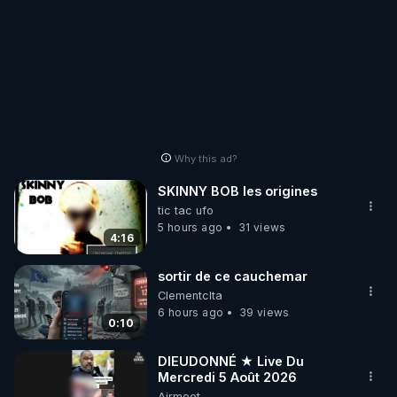
Why this ad?
SKINNY BOB les origines
tic tac ufo
5 hours ago
31 views
4:16
sortir de ce cauchemar
Clementclta
6 hours ago
39 views
0:10
DIEUDONNÉ ★ Live Du
Mercredi 5 Août 2026
Airmeet