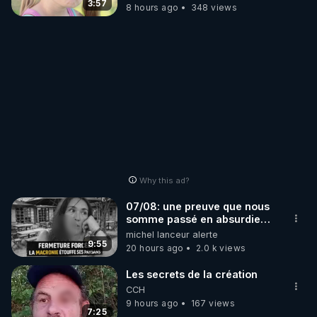
3:57
8 hours ago
348 views
Why this ad?
07/08: une preuve que nous
somme passé en absurdie
une dictature qui veut faire
michel lanceur alerte
taire ses opposant !
9:55
20 hours ago
2.0 k views
Les secrets de la création
CCH
9 hours ago
167 views
7:25