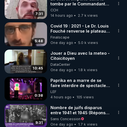
tombe par le Commandant
🌱 INSTAGRAM

Cousteau le 25 juin 1997
CCH
7:31
14 hours ago
2.7 k views
https://www.instagram.com/rdlr_thierrycasasnovas/
http://rgnr.li/instagram
Covid 19 : 2021 - Le Dr. Louis
Fouché renverse le plateau
de CNews !
Finalscape
🌱 LA NEWSLETTER

5:48
One day ago
5.0 k views
Pour ne pas rater l’actualité RGNR (stages, 
Jouer a Dieu avec la meteo -
Citoicitoyen
http://rgnr.li/news
DataCenter
10:45
One day ago
1.8 k views
🌱 VIDÉOS NON CENSURÉES SUR ODYSEE 

Toutes les vidéos Youtube sont aussi sur la 
Paprika en a marre de se
faire interdire de spectacle.
Elle décide donc de devenir
LEF
http://rgnr.li/odysee
DJ !
0:38
4 hours ago
105 views
🌱 LES STAGES EN PRÉSENTIEL

Nombre de juifs disparus
entre 1941 et 1945 (Réponse
à mes accusateurs)
Sans Concession
http://rgnr.li/stages
9:31
One day ago
1.7 k views