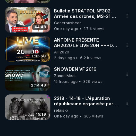
Bulletin STRATPOL N°302.
Armée des drones, MS-21 en
série, missiles coréens.
Generousbear
07.08.2026.
44:48
One day ago
1.7 k views
ANTOINE PRÉSENTE
AH2020 LE LIVE 20H ***DU
06/08/2026***
AH2020
1:35:50
2 days ago
6.2 k views
SNOWDEN VF 2016
ZanoniMaat
15 hours ago
329 views
2:14:49
2218 - 14-18 - L'épuration
républicaine organisée par
les frères de la truelle
relais-x
15:19
One day ago
365 views