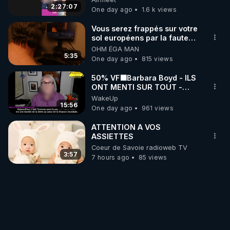
2:27:07
One day ago
1.6 k views
Vous serez frappés sur votre
sol européens par la faute
des dirigeants qui s'en
OHM ÉGA MAN
mettent dans le nez
5:35
One day ago
815 views
50% VF🟩Barbara Boyd - ILS
ONT MENTI SUR TOUT -
Jocelyne Traduction
WakeUp
15:56
One day ago
961 views
ATTENTION A VOS
ASSIETTES
Coeur de Savoie radioweb TV
3:57
7 hours ago
85 views