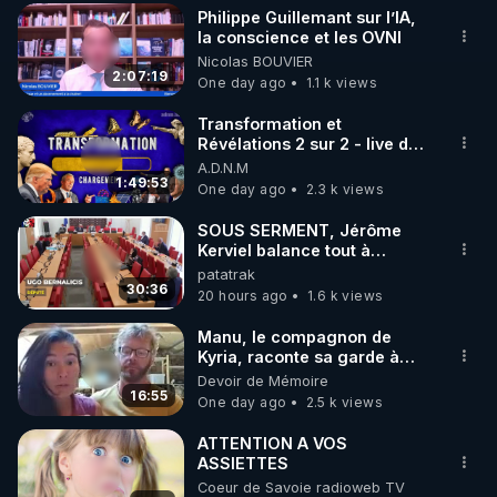
Philippe Guillemant sur l’IA,
▶ 30 jours gratuit sur l’application de méditation et 
la conscience et les OVNI
Nicolas BOUVIER
de bien-être ENVOL :

2:07:19
One day ago
1.1 k views
Rendez-vous sur 
https://www.envol.app/code
 avec 
le code : REGENERE
Transformation et
Révélations 2 sur 2 - live du
07/08/26
A.D.N.M
1:49:53
One day ago
2.3 k views
SOUS SERMENT, Jérôme
Kerviel balance tout à
l'Assemblée !
patatrak
30:36
20 hours ago
1.6 k views
Manu, le compagnon de
Kyria, raconte sa garde à
vue musclée. PARTAGEZ!
Devoir de Mémoire
16:55
One day ago
2.5 k views
ATTENTION A VOS
ASSIETTES
Coeur de Savoie radioweb TV