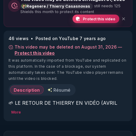
still needs 125
Regenere / Thierry Casasnovas
Shields this month to protect its content
Protect this video
46 views
Posted on YouTube 7 years ago
This video may be deleted on August 31, 2026 —
Protect this video
It was automatically imported from YouTube and replicated on
this platform.
In the case of a blockage, our system
automatically takes over. The YouTube video player remains
until the video is blocked.
Description
Résumé
🌱 LE RETOUR DE THIERRY EN VIDÉO (AVRIL 
2022)!

More
Découvrez la saison 2 des vidéos sur le nouveau 
https://www.rgnr.fr/presentation.html