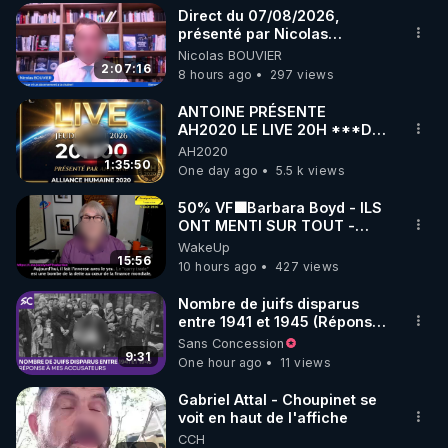
Direct du 07/08/2026,
▶ 30 jours gratuit sur l’application de méditation et 
présenté par Nicolas
BOUVIER
Nicolas BOUVIER
de bien-être ENVOL :

2:07:16
8 hours ago
297 views
Rendez-vous sur 
https://www.envol.app/code
 avec 
le code : REGENERE
ANTOINE PRÉSENTE
AH2020 LE LIVE 20H ***DU
06/08/2026***
AH2020
1:35:50
One day ago
5.5 k views
50% VF🟩Barbara Boyd - ILS
ONT MENTI SUR TOUT -
Jocelyne Traduction
WakeUp
15:56
10 hours ago
427 views
Nombre de juifs disparus
entre 1941 et 1945 (Réponse
à mes accusateurs)
Sans Concession
9:31
One hour ago
11 views
Gabriel Attal - Choupinet se
voit en haut de l'affiche
CCH