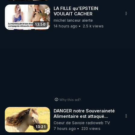
_________

LA FILLE qu'EPSTEIN
VOULAIT CACHER
michel lanceur alerte
LES CODES PROMO DES PARTENAIRES

13:50
14 hours ago
2.5 k views
▶ 10 % de réduction sur toute la boutique 
WARMCOOK (Kuvings) : 

Rendez-vous sur : 
http://rgnr.li/warmcook
 avec le 
code : REGENERE10

▶ 10 % de réduction sur une sélection de produits 
de la boutique VIDYA : 

Rendez-vous sur : 
http://rgnr.li/vidya
 avec le code : 
REGENERE10

Why this ad?
▶ 10 % de réduction sur les extracteurs de la 
DANGER notre Souveraineté
marque SANA : 

Alimentaire est attaqué...
Coeur de Savoie radioweb TV
Rendez-vous sur 
http://rgnr.li/lechoubrave
 avec le 
13:21
7 hours ago
220 views
code : REGENERE10
