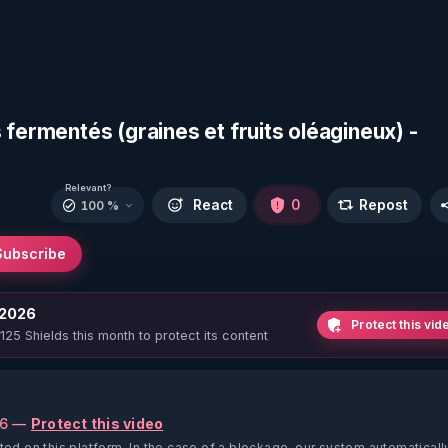
 fermentés (graines et fruits oléagineux) -
Relevant?
React
0
Repost
100 %
Subscribe
 2026
Protect this vid
 125 Shields this month to protect its content
26 —
Protect this video
ted on this platform.
In the case of a blockage, our system automaticall