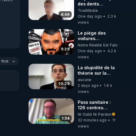
des dents
dévitalisées et
TrueMedia
des implants
4:46
One day ago
2.3 k
views
Le piège des
voitures
électriques se
Notre Réalité Est Falsifiée Et F
referme sur les
5:29
One day ago
4.2 k
usagers !
views
first
La stupidité de la
théorie sur la
responsabilité de
aucune
l’homme
10:29
2 days ago
1.6 k
concernant le
views
dioxyde de
carbone.
Pass sanitaire :
126 centres
commerciaux
Ni Oubli Ni Pardon
concernés par
1:34
32 minutes ago
11
l'obligation dans
views
toute la France