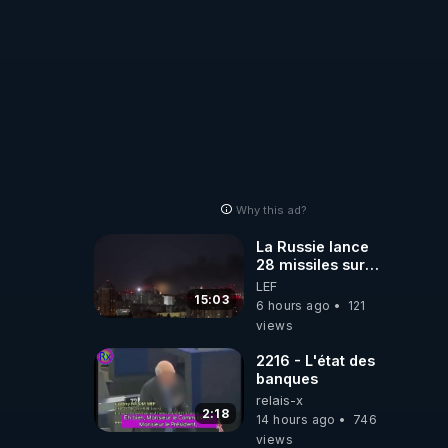
Why this ad?
La Russie lance
28 missiles sur
Kiev, l'attaque
LEF
révèle la faiblesse
15:03
6 hours ago
121
de Kiev
views
2216 - L'état des
banques
relais-x
2:18
14 hours ago
746
views