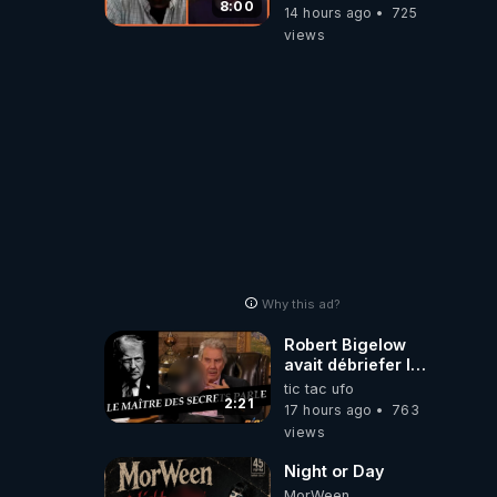
demain ! »
8:00
14 hours ago
725
views
Why this ad?
Robert Bigelow
avait débriefer le
pédophile
tic tac ufo
génocidaire de
2:21
17 hours ago
763
donald j trump
views
Night or Day
MorWeen