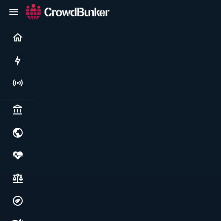
Current
Rushes
Live
Politics & institutions
World & geopolitics
Health, food & wellbeing
Society, justice & freedoms
Economy, environment & technology