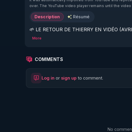
over. The YouTube video player remains until the video
Description
Résumé
🌱 LE RETOUR DE THIERRY EN VIDÉO (AVRIL
More
https://www.rgnr.fr/presentation.html
🌱 LE MAGAZINE RÉGÉNÈRE 

COMMENTS
http://rgnr.li/ymag
Log in
or
sign up
to comment.
🌱 LA BOUTIQUE DU MAGAZINE

https://boutique.magazine-regenere.fr/
🌱 FIL TELEGRAM

https://t.me/rgnr_fr
No comments