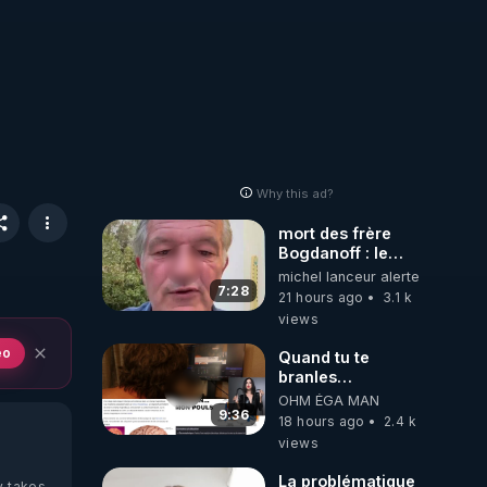
Why this ad?
mort des frère
Bogdanoff : le
mensonge d état
michel lanceur alerte
7:28
21 hours ago
3.1 k
views
eo
Quand tu te
branles
bonhomme tu
OHM ÉGA MAN
émets des ondes
9:36
18 hours ago
2.4 k
ils ont juste omis
views
de t'expliquer
La problématique
y takes