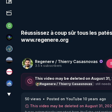
Science, history & spirituality
Culture, media & entertainment
G
Generousbear
Réussissez à coup sûr tous les patés
www.regenere.org
WakeUp
Réinformation sur le monde
Regenere / Thierry Casasnovas
michel lanceur alerte
3.5 k subscribers
Magazine Nexus
This video may be deleted on August 31,
still needs
Regenere / Thierry Casasnovas
PAROLE LIBRE
▼
View More
50 views
Posted on YouTube 10 years ago
This video may be deleted on August 31, 20
It was automatically imported from YouTube and replica