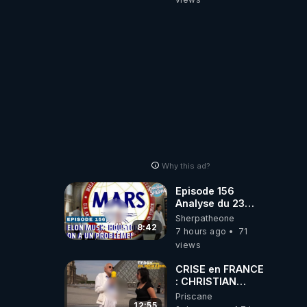
Why this ad?
Episode 156
Analyse du 23
février 2025 Elon
Sherpatheone
Musk : Houston ,
8:42
7 hours ago
71
on a un problème
views
!
CRISE en FRANCE
: CHRISTIAN
COTTEN FAIT une
Priscane
étrange
12:55