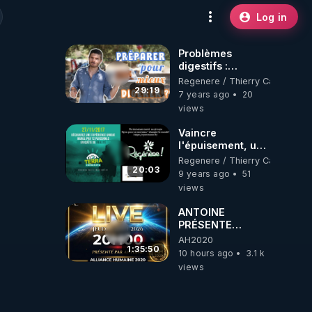
Log in
Problèmes
digestifs :
Préparer ses
Regenere / Thierry Casasnova
aliments pour
29:19
7 years ago
20
mieux les digérer
views
Vaincre
l'épuisement, un
plan radical en 20
Regenere / Thierry Casasnova
minutes ! -
20:03
9 years ago
51
www.regenere.org
views
ANTOINE
PRÉSENTE
AH2020 LE LIVE
AH2020
20H ***DU
1:35:50
10 hours ago
3.1 k
06/08/2026***
views