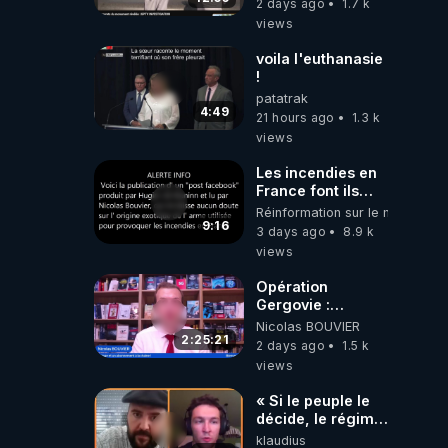
2 days ago
1.7 k
découverte
views
voila l'euthanasie
!
patatrak
4:49
21 hours ago
1.3 k
views
Les incendies en
France font ils
partie d' un plan
Réinformation sur le monde
qui aurait débuté
9:16
3 days ago
8.9 k
le 11 septembre
views
2001 ?
Opération
Gergovie :
‪@38resistancegauloise‬
Nicolas BOUVIER
‪@MarionSigautOfficiel‬
2:25:21
2 days ago
1.5 k
‪@gladysriifard5710‬
views
Laëtitia
« Si le peuple le
décide, le régime
peut tomber
klaudius