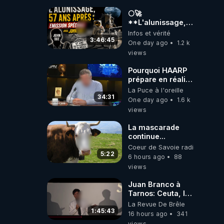
🌕🚀
**L'alunissage,
57 ans après :
Infos et vérité
Émission spéciale
3:46:45
One day ago
1.2 k
avec John Doe
views
!** 👨 🚀✨
Pourquoi HAARP
prépare en réalité
un CHAOS
La Puce à l'oreille
climatique, on
34:31
One day ago
1.6 k
répond
views
La mascarade
continue...
Coeur de Savoie radioweb TV
5:22
6 hours ago
88
views
Juan Branco à
Tarnos: Ceuta, le
narcotrafic et le
La Revue De Brêle
pouvoir en France
1:45:43
16 hours ago
341
views