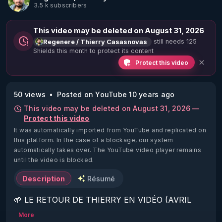
3.5 k subscribers
This video may be deleted on August 31, 2026
still needs 125
Regenere / Thierry Casasnovas
Shields this month to protect its content
Protect this video
50 views
Posted on YouTube 10 years ago
This video may be deleted on August 31, 2026 —
Protect this video
It was automatically imported from YouTube and replicated on
this platform.
In the case of a blockage, our system
automatically takes over. The YouTube video player remains
until the video is blocked.
Description
Résumé
🌱 LE RETOUR DE THIERRY EN VIDÉO (AVRIL 
2022)!

More