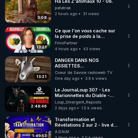
Professeur, Pierre
Ha Les Z'animaux 10 - 08.
Guillaume, était venu
patatrak
accompagné…
2 hours ago
31 views
3:08
Ce que l'on vous cache sur
la prise de poids à la
ménopause
FimoPartner
13:21
4 hours ago
43 views
DANGER DANS NOS
ASSIETTES...
Coeur de Savoie radioweb TV
13:21
One day ago
3.9 k views
Le JournaLoup 307 - Les
Marionnettes du Diable -
Loup Divergent 2026.08.07
Loup_Divergent_Reposts
2:48:46
2 days ago
1.5 k views
Transformation et
Révélations 2 sur 2 - live du
07/08/26
A.D.N.M
1:49:53
2 days ago
3.0 k views