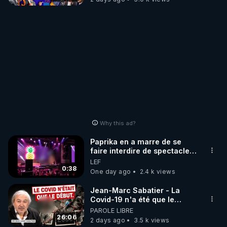
Why this ad?
Paprika en a marre de se
faire interdire de spectacle.
Elle décide donc de devenir
LEF
DJ !
0:38
One day ago
2.4 k views
Jean-Marc Sabatier - La
Covid-19 n'a été que le
début - L'ARNm & l'ARNm-aa
PAROLE LIBRE
jusqu où auront-t-il ?
26:06
2 days ago
3.5 k views