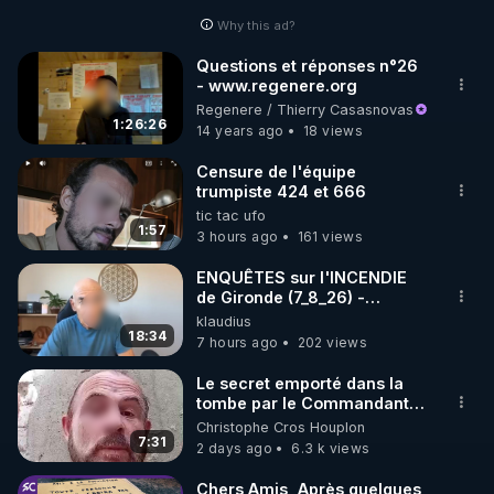
Why this ad?
http://rgnr.li/facebook
Questions et réponses n°26
- www.regenere.org
🌱 INSTAGRAM

Regenere / Thierry Casasnovas
1:26:26
14 years ago
18 views
https://www.instagram.com/rdlr_thierrycasasnovas/
http://rgnr.li/instagram
Censure de l'équipe
trumpiste 424 et 666
tic tac ufo
🌱 LA NEWSLETTER

1:57
3 hours ago
161 views
Pour ne pas rater l’actualité RGNR (stages, 
ENQUÊTES sur l'INCENDIE
de Gironde (7_8_26) -
http://rgnr.li/news
Philippe WEBER
klaudius
18:34
7 hours ago
202 views
🌱 VIDÉOS NON CENSURÉES SUR ODYSEE 

Toutes les vidéos Youtube sont aussi sur la 
Le secret emporté dans la
tombe par le Commandant
Cousteau le 25 juin 1997
Christophe Cros Houplon
http://rgnr.li/odysee
7:31
2 days ago
6.3 k views
🌱 LES STAGES EN PRÉSENTIEL

Chers Amis, Après quelques