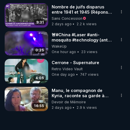
Nombre de juifs disparus
entre 1941 et 1945 (Réponse
à mes accusateurs)
Sans Concession
9:31
2 days ago
2.2 k views
🚨#China #Laser #anti-
mosquito #technology (anti
#moustique) Photon Matrix
WakeUp
0:25
One hour ago
23 views
Cerrone - Supernature
Retro Video Vault
One day ago
747 views
4:05
Manu, le compagnon de
Kyria, raconte sa garde à
vue musclée. PARTAGEZ!
Devoir de Mémoire
16:55
2 days ago
2.9 k views