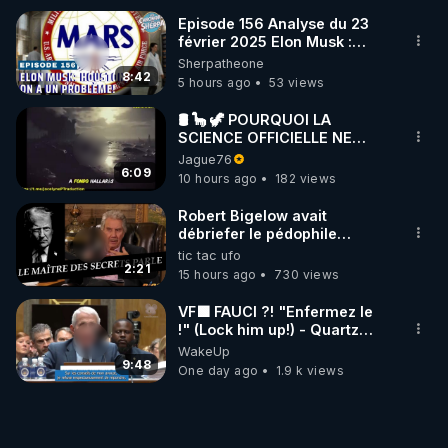
Episode 156 Analyse du 23
février 2025 Elon Musk :
Houston , on a un problème !
Sherpatheone
8:42
5 hours ago
53 views
🛢 🦕 🦖 POURQUOI LA
SCIENCE OFFICIELLE NE
CONNAÎT-ELLE PAS LA VRAIE
Jague76
ORIGINE DU PÉTROLE ?
6:09
10 hours ago
182 views
Robert Bigelow avait
débriefer le pédophile
génocidaire de donald j
tic tac ufo
trump
2:21
15 hours ago
730 views
VF🟩 FAUCI ?! "Enfermez le
!" (Lock him up!) - Quartz
Traduction
WakeUp
9:48
One day ago
1.9 k views