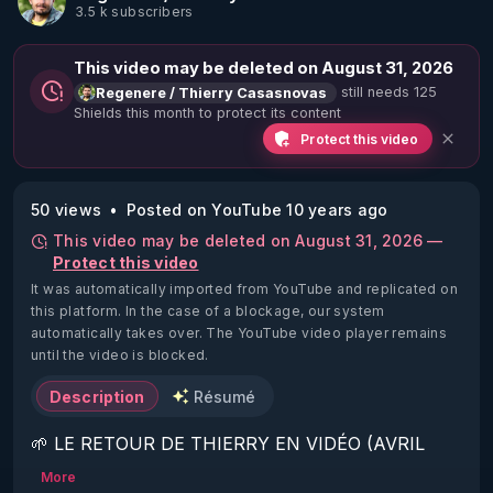
3.5 k subscribers
This video may be deleted on August 31, 2026
still needs 125
Regenere / Thierry Casasnovas
Shields this month to protect its content
Protect this video
50 views
Posted on YouTube 10 years ago
This video may be deleted on August 31, 2026 —
Protect this video
It was automatically imported from YouTube and replicated on
this platform.
In the case of a blockage, our system
automatically takes over. The YouTube video player remains
until the video is blocked.
Description
Résumé
🌱 LE RETOUR DE THIERRY EN VIDÉO (AVRIL 
2022)!

More