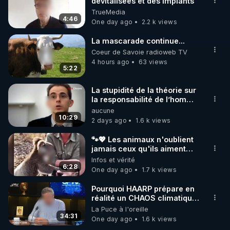
marque SANA : 

dévitalisées et des implants
TrueMedia
Rendez-vous sur 
http://rgnr.li/lechoubrave
 avec le 
4:46
One day ago
2.2 k views
code : REGENERE10

La mascarade continue...
▶ 30 jours gratuit sur l’application de méditation et 
Coeur de Savoie radioweb TV
de bien-être ENVOL :

4 hours ago
63 views
5:22
Rendez-vous sur 
https://www.envol.app/code
 avec 
le code : REGENERE
La stupidité de la théorie sur
la responsabilité de l’homme
concernant le dioxyde de
aucune
carbone.
10:29
2 days ago
1.6 k views
🐾💖 Les animaux n'oublient
jamais ceux qu'ils aiment…
🥹❤️
Infos et vérité
6:28
One day ago
1.7 k views
Pourquoi HAARP prépare en
réalité un CHAOS climatique,
on répond
La Puce à l'oreille
34:31
One day ago
1.6 k views