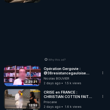
Why this ad?
Opération Gergovie :
‪@38resistancegauloise‬
‪@MarionSigautOfficiel‬
Nicolas BOUVIER
‪@gladysriifard5710‬ Laëtitia
2:25:21
2 days ago
1.5 k views
CRISE en FRANCE :
CHRISTIAN COTTEN FAIT
une étrange découverte
Priscane
12:55
2 days ago
1.6 k views