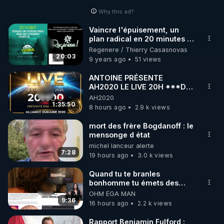
Why this ad?
http://rgnr.li/facebook
Vaincre l'épuisement, un
plan radical en 20 minutes !
🌱 INSTAGRAM

- www.regenere.org
Regenere / Thierry Casasnovas
20:03
9 years ago
51 views
https://www.instagram.com/rdlr_thierrycasasnovas/
http://rgnr.li/instagram
ANTOINE PRÉSENTE
AH2020 LE LIVE 20H ***DU
06/08/2026***
AH2020
🌱 LA NEWSLETTER

1:35:50
8 hours ago
2.9 k views
Pour ne pas rater l’actualité RGNR (stages, 
mort des frère Bogdanoff : le
mensonge d état
http://rgnr.li/news
michel lanceur alerte
7:28
19 hours ago
3.0 k views
🌱 VIDÉOS NON CENSURÉES SUR ODYSEE 

Toutes les vidéos Youtube sont aussi sur la 
Quand tu te branles
bonhomme tu émets des
ondes ils ont juste omis de
OHM ÉGA MAN
http://rgnr.li/odysee
t'expliquer
9:36
16 hours ago
2.2 k views
🌱 LES STAGES EN PRÉSENTIEL

Rapport Benjamin Fulford :