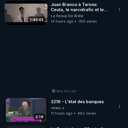
Juan Branco à Tarnos:
Ceuta, le narcotrafic et le
pouvoir en France
La Revue De Brêle
1:45:43
14 hours ago
305 views
Why this ad?
2216 - L'état des banques
relais-x
11 hours ago
692 views
2:18