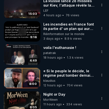
La Russie lance 28 missiles
sur Kiev, l'attaque révèle la
faiblesse de Kiev
LEF
15:03
4 hours ago
76 views
Les incendies en France font
ils partie d' un plan qui aurait
débuté le 11 septembre 2001
Réinformation sur le monde
?
9:16
3 days ago
8.9 k views
voila l'euthanasie !
patatrak
18 hours ago
1.3 k views
4:49
« Si le peuple le décide, le
régime peut tomber demain !
»
klaudius
8:00
12 hours ago
704 views
Night or Day
MorWeen
11 hours ago
334 views
6:05